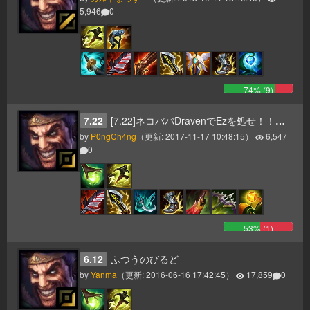
5,946
0
74
% (
9
)
7.22
[7.22]ネコババDravenでEzを処せ！！！！
by
P0ngCh4ng
（更新:
2017-11-17 10:48:15
）
6,547
0
53
% (
1
)
6.12
ふつうのびるど
by
Yanma
（更新:
2016-06-16 17:42:45
）
17,859
0