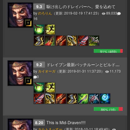
9.3
駆け出しのドレイバーへ、愛を込めて
by
のろりん
（更新:
2019-02-19 17:41:23
）
89,033
16
91
% (
469
)
9.2
ドレイブン最新パッチルーンとビルドパス
by
カイオーガ
（更新:
2019-01-31 11:37:20
）
11,173
0
86
% (
16
)
8.20
This is Mid-Draven!!!!
by
カルトまっすー
（更新:
2018-10-11 18:49:40
）