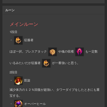
ルーン
メインルーン
1段目
・
征服者
ほぼ一択。プレスアタック
や魂の収穫
も一定数
いるみたいだが征服者
が一番強いと思う。
2段目
・
凱旋
減少体力の１２％回復が超強い、タワーダイブをしたときにも重
宝する。
・
オーバーヒール