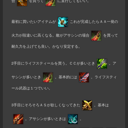
合
を買って
に直行してもいい。
最初に買いたいアイテムが
これが完成したらＡＡ一発の
火力が段違いに高くなる。敵がアサシンの場合
を買って
耐久力を上げても良い。かなり安定する。
2手目にライフスティールを買う。ＣＣが多いとき
。ア
サシンが多いとき
。基本的には
。ライフスティ
ール武器は１つでいい。
3手目にそろそろＡＳが欲しくなってきた
。基本は
。アサシンが多いときは
。