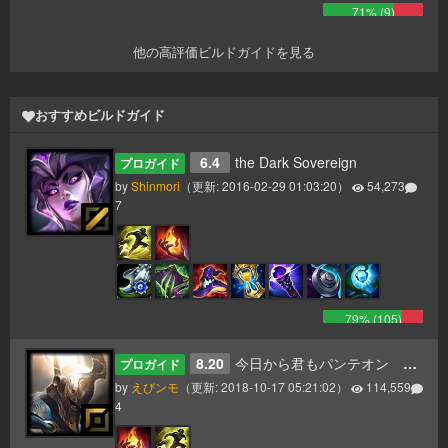
71
% (
9
)
他の高評価ビルドガイドを見る
おすすめビルドガイド
6.4
the Dark Sovereign
プロガイド
by
Shinmori
（更新:
2016-02-29 01:03:20
）
54,273
7
79
% (
105
)
8.20
今日から君もパンテオン 更新8.20
プロガイド
by
えびンモ
（更新:
2018-10-17 05:21:02
）
114,559
4