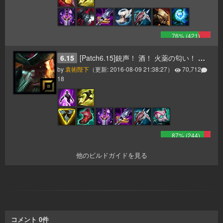
76
% (
421
)
6.15
[Patch6.15]銃声！ 酒！ 火薬の匂い！ そして一斉砲撃のお知らせだ！ ヤーハハーハー！
by
袁術陛下
（更新:
2016-08-09 21:38:27
）
70,712
18
87
% (
244
)
他のビルドガイドを見る
コメント
0
件