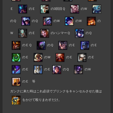
Ｅ
のＥ
の3回目Ｑ
のＷ
のＱ
のＱ
のＷ
のＷ
の
Ｗ
のＥ
のハンマーＱ
のＱ
のＥＱ
のＱ
のＥ
のＥ
のＥ
のＷ
のＥ
のＥ
のＥ
のＥ
のＱ
のＷ
のＥ 等
ガンクに来た時はこれ必須でブリンクをキャンセルさせた後は
をかけて殴りまわすだけ。