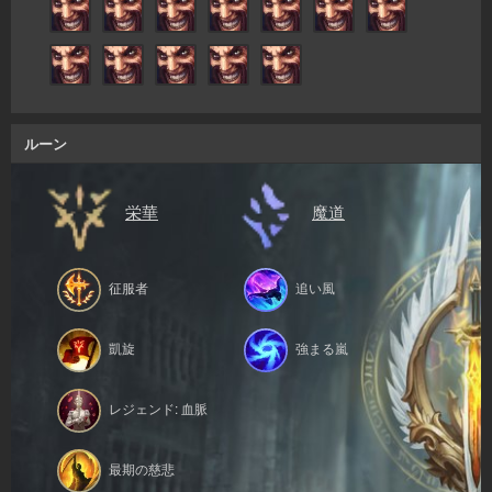
ルーン
栄華
魔道
征服者
追い風
凱旋
強まる嵐
レジェンド: 血脈
最期の慈悲