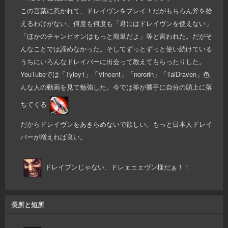
この言葉に惹かれて、ドレイヴンをプレイ！だがもちろん斧を拾
えるわけがない、何度も何度も「君にはドレイヴンを使えない」
「ほかのチャンピオンはもっと簡単だよ」等と言われた。だがそ
んなことでは諦めなかった。そしてずっとずっと使い続けている
うちにいろんなドレイバーに出会って教えてもらったりした。
YouTubeでは「Tyley1」「Vincent」「nororin」「TaiDraven」色
んな人の動画を見て勉強した。今では斧が勝手に自分の頭上に落
ちてくる
だからドレイヴンをあきらめないで欲しい。もっと日本人ドレイ
バーが増えれば良い。
ドレイブンじゃない、ドレェェェヴン様だぁ！！
長所と短所