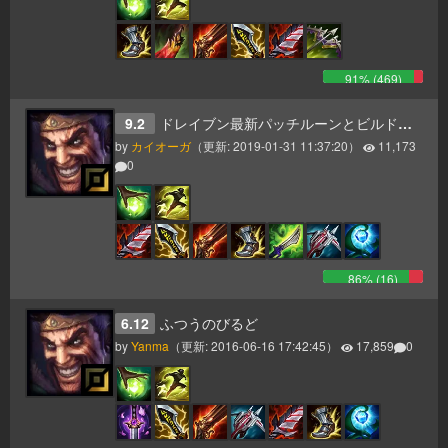
91
% (
469
)
9.2
ドレイブン最新パッチルーンとビルドパス
by
カイオーガ
（更新:
2019-01-31 11:37:20
）
11,173
0
86
% (
16
)
6.12
ふつうのびるど
by
Yanma
（更新:
2016-06-16 17:42:45
）
17,859
0