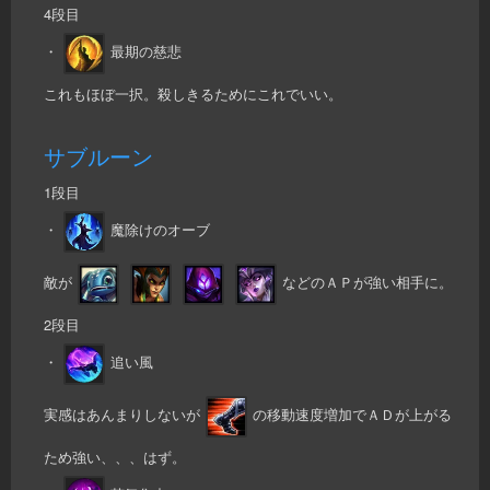
4段目
・
最期の慈悲
これもほぼ一択。殺しきるためにこれでいい。
サブルーン
1段目
・
魔除けのオーブ
敵が
などのＡＰが強い相手に。
2段目
・
追い風
実感はあんまりしないが
の移動速度増加でＡＤが上がる
ため強い、、、はず。