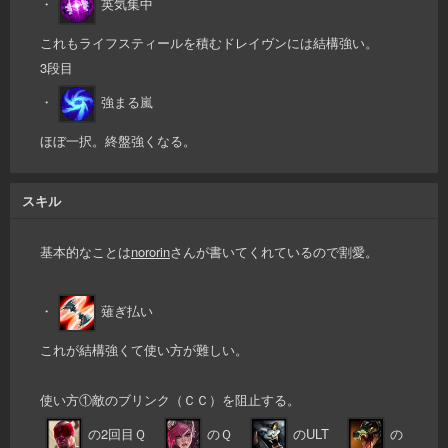
・
英気集中
これもライフスティールを積むドレイヴンには結構強い。
3段目
・
強まる嵐
ほぼ一択。終盤強くなる。
スキル
基本的なことは
nororin
さんが書いてくれているので割愛。
・
薙ぎ払い
これが結構強くて使い方が難しい。
使い方①敵のブリンク（ＣＣ）を阻止する。
の2回目Ｑ
のＱ
のULT
の