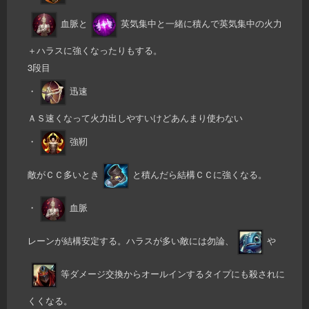
血脈と
英気集中と一緒に積んで英気集中の火力
＋ハラスに強くなったりもする。
3段目
・
迅速
ＡＳ速くなって火力出しやすいけどあんまり使わない
・
強靭
敵がＣＣ多いとき
と積んだら結構ＣＣに強くなる。
・
血脈
レーンが結構安定する。ハラスが多い敵には勿論、
や
等ダメージ交換からオールインするタイプにも殺されに
くくなる。