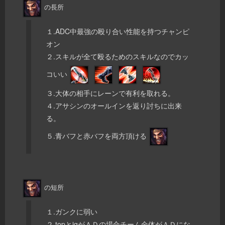
の長所
１.ADC中最強の殴り合い性能を持つチャンピ
オン
２.スキルが全て殴るためのスキルなのでカッ
コいい
３.大体の相手にレーンで有利を取れる。
４.アサシンのオールインを返り討ちに出来
る。
５.青バフと赤バフを両方頂ける
の短所
１.ガンクに弱い
２.topとjgがＡＤの場合チーム全体がＡＤにな