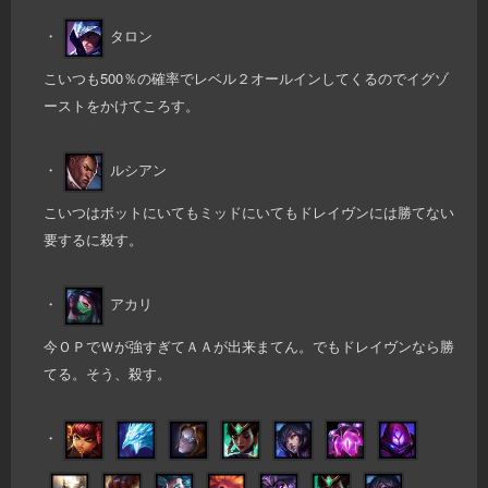
・
タロン
こいつも500％の確率でレベル２オールインしてくるのでイグゾ
ーストをかけてころす。
・
ルシアン
こいつはボットにいてもミッドにいてもドレイヴンには勝てない
要するに殺す。
・
アカリ
今ＯＰでＷが強すぎてＡＡが出来まてん。でもドレイヴンなら勝
てる。そう、殺す。
・