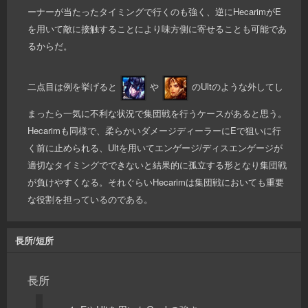
ーナーが当たったタイミングで行くのも強く、逆にHecarimがE
を用いて敵に接触することにより味方側に寄せることも可能であ
るからだ。
二点目は例を挙げると
や
のUltのような外してし
まったら一気に不利な状況で集団戦を行うケースがあると思う。
Hecarimも同様で、柔らかいダメージディーラーにEで狙いに行
く前に止められる、Ultを用いてエンゲージ/ディスエンゲージが
適切なタイミングでできないと結果的に孤立する形となり集団戦
が負けやすくなる。それぐらいHecarimは集団戦においても重要
な役割を担っているのである。
長所/短所
長所