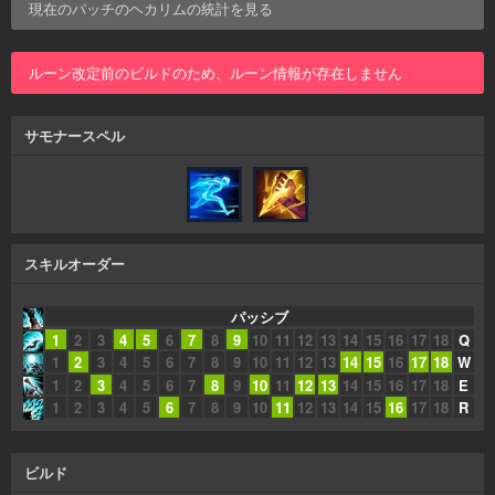
現在のパッチの
ヘカリム
の統計を見る
ルーン改定前のビルドのため、ルーン情報が存在しません
サモナースペル
スキルオーダー
パッシブ
1
2
3
4
5
6
7
8
9
10
11
12
13
14
15
16
17
18
Q
1
2
3
4
5
6
7
8
9
10
11
12
13
14
15
16
17
18
W
1
2
3
4
5
6
7
8
9
10
11
12
13
14
15
16
17
18
E
1
2
3
4
5
6
7
8
9
10
11
12
13
14
15
16
17
18
R
ビルド