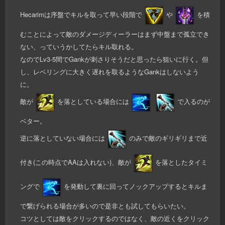
Hecarimは序盤でキルを取って早い段階で
や
を積
むことによって敵のダメージディーラーはまず中盤まで孤立でき
ない、っていうかしてたらキル取れる。
なのでLv3-5間でGankが刺さりそうだと思ったら狙いに行く。但
し、レベリングに大きく遅れを取るようなGankはしないよう
に。
敵が
を落としている場合には
で入るのが
ベター。
逆に落としていない場合には
のみで敵のギリギリまで近
付き(この時点でAAは入れない)、敵が
を落としたタイミ
ングで
を発動して裏に回ってノックアップするとキルま
で繋げられる場合が多いので是非とも試してもらいたい。
コツとしては敵をクリックするのではなく、敵の近くをクリック