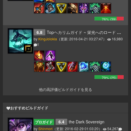
76
% (
39
)
6.8
Topヘカリムガイド ~ 栄光へのロード ~ Patch6.8
by
KingJolokia
（更新:
2016-04-21 03:27:47
）
16,980
1
79
% (
25
)
他の高評価ビルドガイドを見る
おすすめビルドガイド
6.4
the Dark Sovereign
プロガイド
by
Shinmori
（更新:
2016-02-29 01:03:20
）
54,267