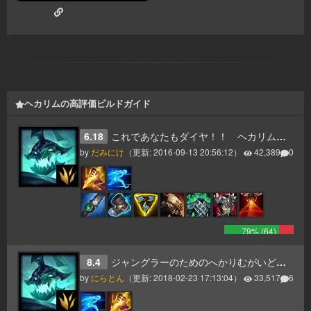
ヘカリムの高評価ビルドガイド
6.18
これであなたもダイヤ！！ ヘカリムジャングル 6.18
by
だみにけ
（更新:
2016-09-13 20:56:12
）
42,389
0
79
% (
64
)
8.4
ジャングラーのためのへかりむがいど8.4準拠
by
にらとん
（更新:
2018-02-23 17:13:04
）
33,517
6