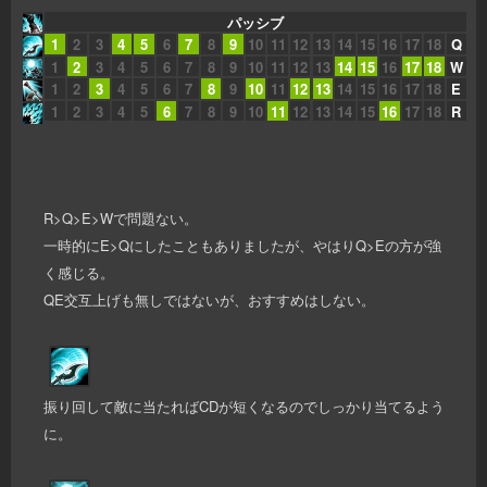
パッシブ
1
2
3
4
5
6
7
8
9
10
11
12
13
14
15
16
17
18
Q
1
2
3
4
5
6
7
8
9
10
11
12
13
14
15
16
17
18
W
1
2
3
4
5
6
7
8
9
10
11
12
13
14
15
16
17
18
E
1
2
3
4
5
6
7
8
9
10
11
12
13
14
15
16
17
18
R
R>Q>E>Wで問題ない。
一時的にE>Qにしたこともありましたが、やはりQ>Eの方が強
く感じる。
QE交互上げも無しではないが、おすすめはしない。
振り回して敵に当たればCDが短くなるのでしっかり当てるよう
に。