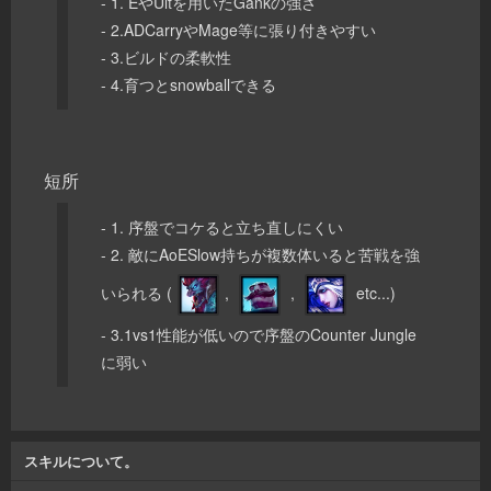
- 1. EやUltを用いたGankの強さ
- 2.ADCarryやMage等に張り付きやすい
- 3.ビルドの柔軟性
- 4.育つとsnowballできる
短所
- 1. 序盤でコケると立ち直しにくい
- 2. 敵にAoESlow持ちが複数体いると苦戦を強
いられる (
,
,
etc...)
- 3.1vs1性能が低いので序盤のCounter Jungle
に弱い
スキルについて。