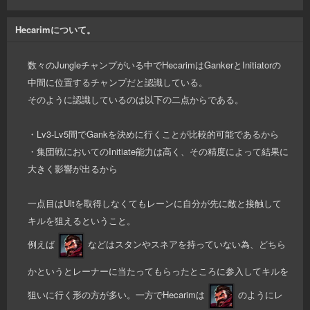
Hecarimについて。
数々のJungleチャンプがいる中でHecarimはGankerとInitiatorの
中間に位置するチャンプだと認識している。
そのように認識しているのは以下の二点からである。
・Lv3-Lv5間でGankを決めに行くことが比較的可能であるから
・集団戦においてのInitiate能力は高く、その精度によって結果に
大きく影響が出るから
一点目はUltを取得しなくてもレーンに自分が先に敵と接触して
キルを狙えるということ。
例えば
などはスタンやスネアを持っていない為、どちら
かというとレーナーに当たってもらったところに参入してキルを
狙いに行く形の方が多い。一方でHecarimは
のようにレ