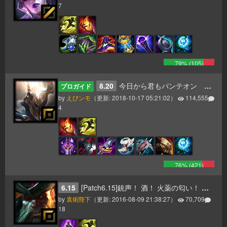
7
79
% (
105
)
8.20
今日から君もパンテオン 更新8.20
プロガイド
by
えびンモ
（更新:
2018-10-17 05:21:02
）
114,555
4
76
% (
421
)
6.15
[Patch6.15]銃声！ 酒！ 火薬の匂い！ そして一斉砲撃のお知らせだ！ ヤーハハーハー！
by
袁術陛下
（更新:
2016-08-09 21:38:27
）
70,709
18