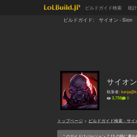
ビルドガイド検索
統計
ビルドガイド: サイオン - Sion
サイオン
執筆者:
kenja@ke
3,758
0
トップページ
>
ビルドガイド検索 - サイ
このガイドはバージョン
7.13
の時に書か