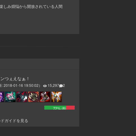
楽しみ煩悩から開放されている人間
ーンつぇえなぁ！
新:
2018-01-16 19:50:02
）
15,297
2
72
% (
8
)
ルドガイドを見る