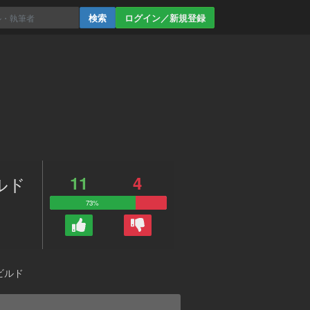
ログイン／新規登録
11
4
ルド
73%
ビルド
。