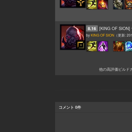
8.16
[KING OF SIO
by
KING OF SION
（更新:
20
他の高評価ビルド
コメント
0
件