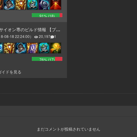
91
% (
18
)
N] サイオン専のビルド情報 【プラチナ】
18-08-18 22:24:00
）
20,197
1
76
% (
17
)
ガイドを見る
まだコメントが投稿されていません