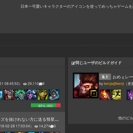
日本一可愛いキャラクターのアイコンを使ってめっちゃゲームを
同じユーザのビルドガイド
8.1
おめぇレ
21 08:45:53
）
29,110
9
by
kenja@kenji
（更
85
% (
95
)
他のビ
ズを抜けれない方に送る彗星supサイオン
18-02-28 17:03:04
）
14,274
3