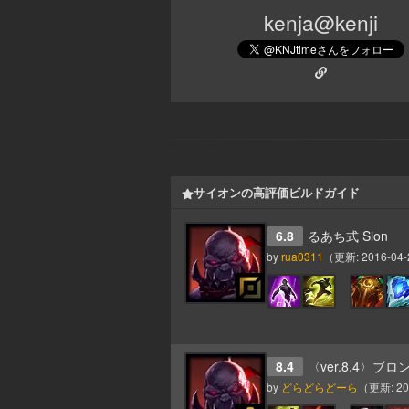
kenja@kenji
サイオンの高評価ビルドガイド
6.8
るあち式 Sion
by
rua0311
（更新:
2016-04-
8.4
〈ver.8.4〉ブロン
by
どらどらどーら
（更新:
20