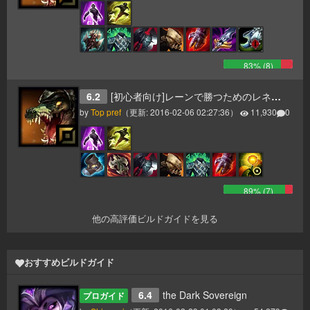
83
% (
8
)
6.2
[初心者向け]レーンで勝つためのレネクトン
by
Top pref
（更新:
2016-02-06 02:27:36
）
11,930
0
89
% (
7
)
他の高評価ビルドガイドを見る
おすすめビルドガイド
6.4
the Dark Sovereign
プロガイド