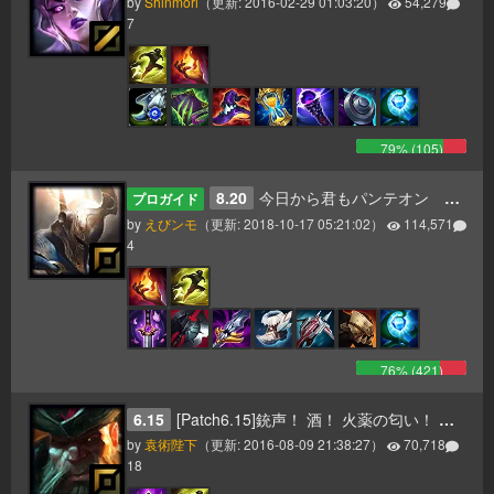
by
Shinmori
（更新:
2016-02-29 01:03:20
）
54,279
7
79
% (
105
)
8.20
今日から君もパンテオン 更新8.20
プロガイド
by
えびンモ
（更新:
2018-10-17 05:21:02
）
114,571
4
76
% (
421
)
6.15
[Patch6.15]銃声！ 酒！ 火薬の匂い！ そして一斉砲撃のお知らせだ！ ヤーハハーハー！
by
袁術陛下
（更新:
2016-08-09 21:38:27
）
70,718
18