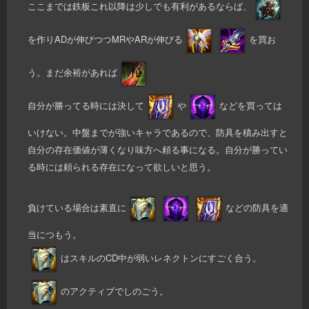
ここまでは鉄板これ以降は少しでも有利があるならば、
を作りADが伸びつつMRやARが伸びる
を買お
う。まだ余裕があれば
自分が勝ってる時には決して
や
などを買っては
いけない。中盤までが強いキャラであるので、防具を積み出すと
自分の存在価値が薄くなり味方へ頼る事になる。自分が勝ってい
る時には頼られる存在になって欲しいと思う。
負けている場合は素直に
などの防具を適
当につもう。
はスキルのCD中が弱いレネクトンにすごく合う。
のアクティブでしのごう。