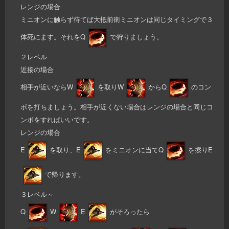
レンジの場合
ミニオンに触らず待てば大抵前衛ミニオンは同じタイミングで３
体死にます。それをQ
で狩りましょう。
２レベル
近接の場合
相手が近いならW
を取りW
からQ
のコン
ボを打ちましょう。相手が近くない場合はレンジの場合と同じコ
ンボをすればいいです。
レンジの場合
E
を取り、E
をミニオンに当てQ
を擦りE
で帰ります。
３レベル～
Q
W
E
がそろったら