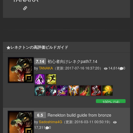
レネクトンの高評価ビルドガイド
7.14
初心者向けレネクpath7.14
by
TANAKA
（更新:
2017-07-16 16:37:20
）
14,614
0
100
% (
14
)
6.5
Renekton build guide from bronze
by
Sadoshima4G
（更新:
2016-03-11 00:50:19
）
17,311
0