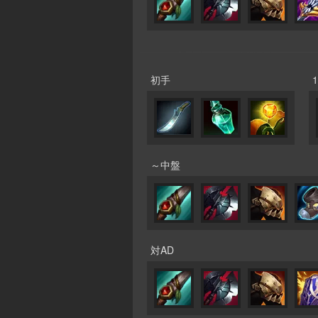
初手
～中盤
対AD