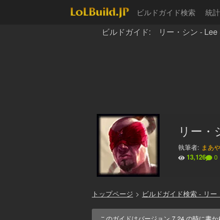
ビルドガイド検索
統計
ビルドガイド: リー・シン - Lee 
リー・シ
執筆者:
まあ
13,126
0
トップページ
>
ビルドガイド検索 - リー
このガイドはバージョン
7.24
の時に書か