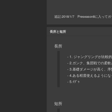
追記:2018/1/7 Preseason
長所と短所
長所
- 1. ジャングリングが比較
- 2.ガンク、集団戦での
- 3.基礎ダメージが高く、
- 4.ある程度使えるよう
- 5.ｲｸﾞｩ
短所