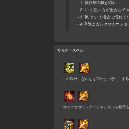
- 1. 操作難易度が高い
- 2. Ultの使い方が重
- 3.”気”という概念に慣
- 4.序盤にガンクやカウ
サモナースペル
これ以外にないとは言わないが、これ
ガンクやカウンタージャングルで相手