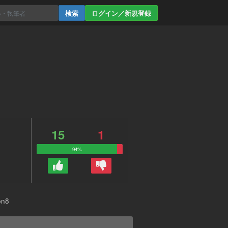
ログイン／新規登録
15
1
94%
n8
。