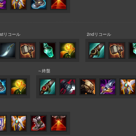
1stリコール
2ndリコール
～終盤