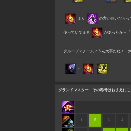
より
の方が良いだろっ
使っていて正直
があったから「
グループ？チーム？うん大事だね！！
＜
グランドマスター…その称号はおまえにこ
1
2
3
4