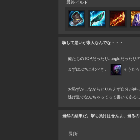
最終ビルド
騙して悪いが素人なんでな・・・
俺たちのTOPだったりJungleだった
まずはぶちこむべき。
そうだろ
お恥ずかしながらとりあえず自分が使
逃げ道でなんちゃってって書いてある
当然の結果だ。撃ち負けはせんよ、当るの
長所