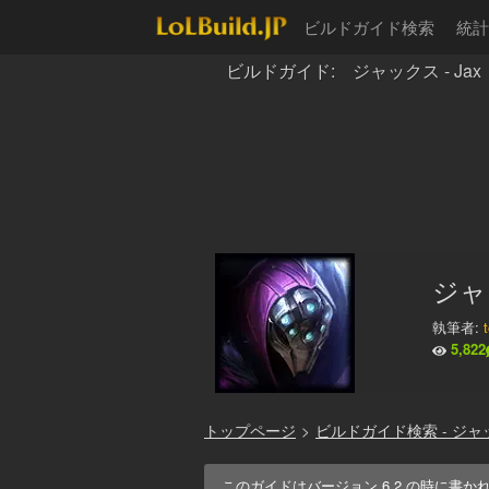
ビルドガイド検索
統計
ビルドガイド: ジャックス - Jax
ジャ
執筆者:
5,822
トップページ
>
ビルドガイド検索 - ジャ
このガイドはバージョン
6.2
の時に書か