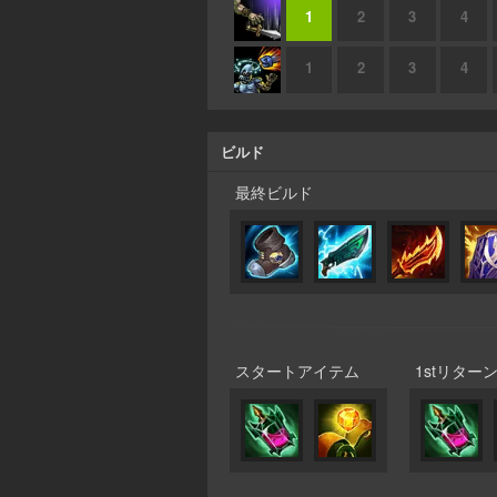
1
2
3
4
1
2
3
4
ビルド
最終ビルド
スタートアイテム
1stリター