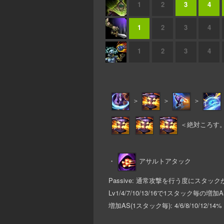
1
2
3
4
1
2
3
4
1
2
3
4
＞
＞
＞
＜絶対ころす
・
アサルトアタック
Passive: 通常攻撃を行う度にスタ
Lv1/4/7/10/13/16で1スタック毎の
増加AS(1スタック毎): 4/6/8/10/12/14%