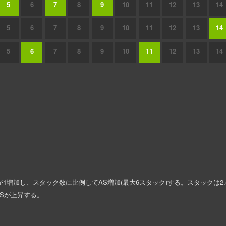
5
6
7
8
9
10
11
12
13
14
5
6
7
8
9
10
11
12
13
14
5
6
7
8
9
10
11
12
13
14
。
ックが1増加し、スタック数に比例してAS増加(最大6スタック)する。スタックは
増加ASが上昇する。