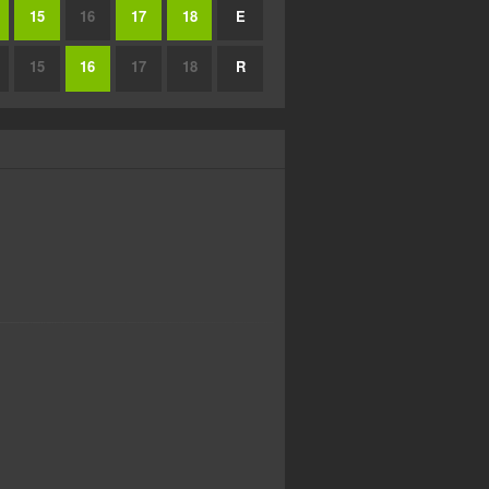
15
16
17
18
E
15
16
17
18
R