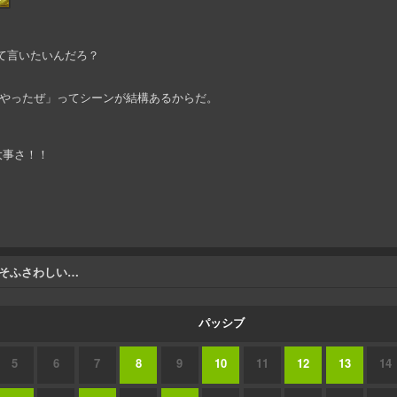
て言いたいんだろ？
やったぜ」ってシーンが結構あるからだ。
大事さ！！
そふさわしい…
パッシブ
5
6
7
8
9
10
11
12
13
14