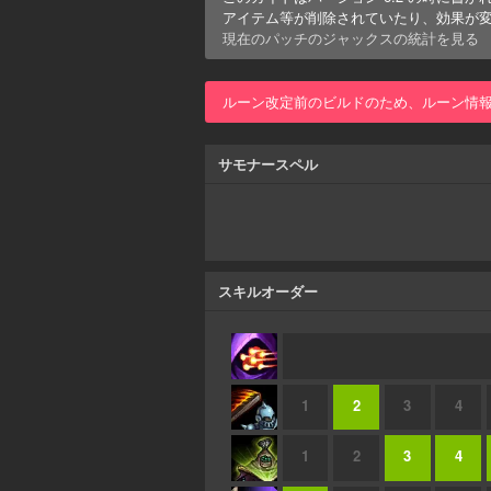
アイテム等が削除されていたり、効果が
現在のパッチの
ジャックス
の統計を見る
ルーン改定前のビルドのため、ルーン情
サモナースペル
スキルオーダー
1
2
3
4
1
2
3
4