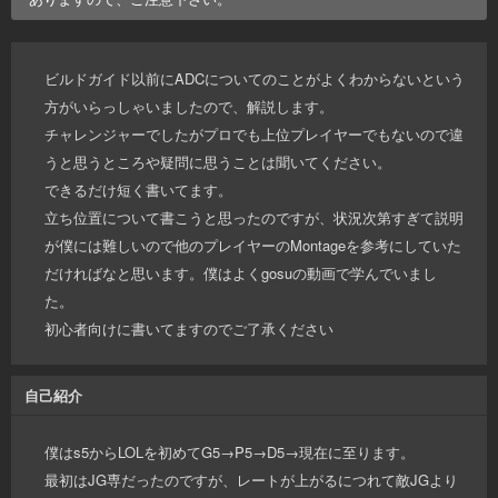
ビルドガイド以前にADCについてのことがよくわからないという
方がいらっしゃいましたので、解説します。
チャレンジャーでしたがプロでも上位プレイヤーでもないので違
うと思うところや疑問に思うことは聞いてください。
できるだけ短く書いてます。
立ち位置について書こうと思ったのですが、状況次第すぎて説明
が僕には難しいので他のプレイヤーのMontageを参考にしていた
だければなと思います。僕はよくgosuの動画で学んでいまし
た。
初心者向けに書いてますのでご了承ください
自己紹介
僕はs5からLOLを初めてG5→P5→D5→現在に至ります。
最初はJG専だったのですが、レートが上がるにつれて敵JGより