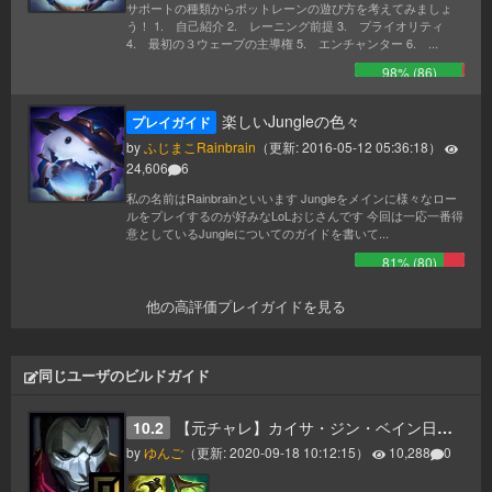
サポートの種類からボットレーンの遊び方を考えてみましょ
う！ 1. 自己紹介 2. レーニング前提 3. プライオリティ
4. 最初の３ウェーブの主導権 5. エンチャンター 6. ...
98
% (
86
)
楽しいJungleの色々
プレイガイド
by
ふじまこRainbrain
（更新:
2016-05-12 05:36:18
）
24,606
6
私の名前はRainbrainといいます Jungleをメインに様々なロー
ルをプレイするのが好みなLoLおじさんです 今回は一応一番得
意としているJungleについてのガイドを書いて...
81
% (
80
)
他の高評価プレイガイドを見る
同じユーザのビルドガイド
10.2
【元チャレ】カイサ・ジン・ベイン日本一だった男のジンガイド
by
ゆんご
（更新:
2020-09-18 10:12:15
）
10,288
0