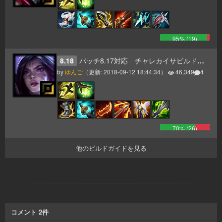
95
% (
19
)
8.18
パッチ8.17対応 チャレカイサビルドガイド
by
ゆんご
（更新:
2018-09-12 18:44:34
）
46,349
4
70
% (
26
)
他のビルドガイドを見る
コメント
2
件