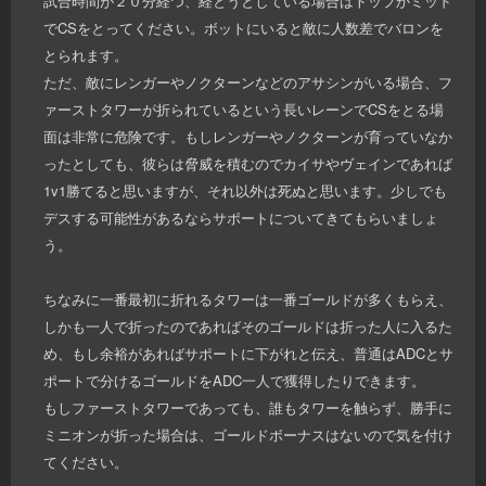
試合時間が２０分経つ、経とうとしている場合はトップかミッド
でCSをとってください。ボットにいると敵に人数差でバロンを
とられます。
ただ、敵にレンガーやノクターンなどのアサシンがいる場合、フ
ァーストタワーが折られているという長いレーンでCSをとる場
面は非常に危険です。もしレンガーやノクターンが育っていなか
ったとしても、彼らは脅威を積むのでカイサやヴェインであれば
1v1勝てると思いますが、それ以外は死ぬと思います。少しでも
デスする可能性があるならサポートについてきてもらいましょ
う。
ちなみに一番最初に折れるタワーは一番ゴールドが多くもらえ、
しかも一人で折ったのであればそのゴールドは折った人に入るた
め、もし余裕があればサポートに下がれと伝え、普通はADCとサ
ポートで分けるゴールドをADC一人で獲得したりできます。
もしファーストタワーであっても、誰もタワーを触らず、勝手に
ミニオンが折った場合は、ゴールドボーナスはないので気を付け
てください。