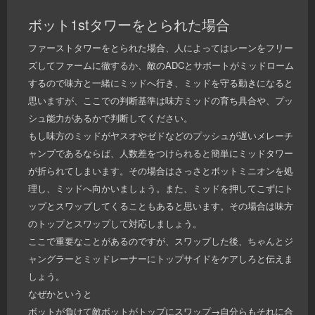
ボット1stタワーをとられた場合
ファーストタワーをとられた場合、人によってはレーンをフリー
ズしてファームに徹するか、敵のADCとサポートがミッドローム
するので味方と一緒にミッドへ行き、ミッドを守る動きになると
思いますが、ここでの判断基準は味方ミッドの育ち具合や、プッ
シュ能力があるかで判断してください。
もし味方のミッドがヤスオやゼドなどのプッシュが遅いメレーチ
ャンプであるならば、人数差をつけられると簡単にミッドタワー
が折られてしまいます。その場合はさっさとボットミニオンを処
理し、ミッドへ向かいましょう。また、ミッドを押してこずにト
ップとスワップしてくることもあると思います。その場合は味方
のトップとスワップして対応しましょう。
ここで重要なことがあるのですが、スワップした後、ちゃんとジ
ャングラーとミッドレーナーにトップサイドをケアしろと伝えま
しょう。
なぜかというと
ボットが負けて敵ボットがトップにスワップ→自分らもそれに合