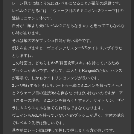
レーン戦では敵より先に2レベルになることが最初の課題です。
レベル２になるには、1ウェーブ目の６ミニオン+2ウェーブ目の
近接ミニオン３体です。
自分が「敵より先にレベル２にならなきゃ」と思っててもなれな
い時があります。
それは敵の方がプッシュ性能が高い場合です。
例えをあげますと、ヴェインアリスターVSケイトリンザイラだ
としますね。
この対面は、どちらもAoE(範囲攻撃スキル)を持っているため、
プッシュが速いです。そして、二人ともRangedのため、ハラス
が容易で、しかもケイトリンはレンジが長いです。
2レベ先行するときはサポートも一緒にミニオンを殴ってさっさ
と２ウェーブ目の近接3体を倒さなければいけないのですが、ア
リスターの場合、ミニオンを殴ろうとすると、ケイトリン、ザイ
ラにＡＡやスキルを当てられ何もできなくなります。
ヴェインもAoEを持っていないためプッシュが遅く、大体の試合
でレベル２先行は難しいです。
基本的にレーン戦は押して押して押しまくる方が良いです。