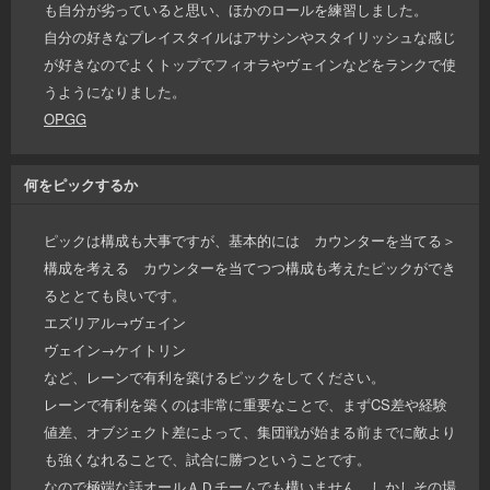
も自分が劣っていると思い、ほかのロールを練習しました。
自分の好きなプレイスタイルはアサシンやスタイリッシュな感じ
が好きなのでよくトップでフィオラやヴェインなどをランクで使
うようになりました。
OPGG
何をピックするか
ピックは構成も大事ですが、基本的には カウンターを当てる＞
構成を考える カウンターを当てつつ構成も考えたピックができ
るととても良いです。
エズリアル→ヴェイン
ヴェイン→ケイトリン
など、レーンで有利を築けるピックをしてください。
レーンで有利を築くのは非常に重要なことで、まずCS差や経験
値差、オブジェクト差によって、集団戦が始まる前までに敵より
も強くなれることで、試合に勝つということです。
なので極端な話オールＡＤチームでも構いません。しかしその場