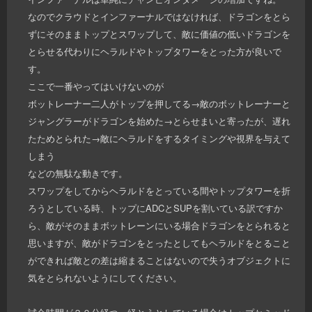
なのでクラウドとインファーナルではなければ、ドラゴンをとら
ずにそのままトップとスワップして、敵に価値の低いドラゴンを
とらせる代わりにヘラルドやトップタワーをとった方が良いで
す。
ここで一番やってはいけないのが
ボットレーナー二人がトップを押してる→敵のボットレーナーと
ジャングラーがドラゴンを始めた→とらせまいと寄ったが、遅れ
たためとられた→敵にヘラルドをするタイミングや視界を与えて
しまう
などの無駄な動きです。
スワップをしてからヘラルドをとっている間やトップタワーを折
ろうとしている時、トップにADCとSUPを割いている訳ですか
ら、敵がそのままボットレーンにいる場合ドラゴンをとられると
思いますが、敵がドラゴンをとったとしてもヘラルドをとること
ができれば敵との差は縮まることはないので失うオブジェクトに
気をとられないようにしてください。