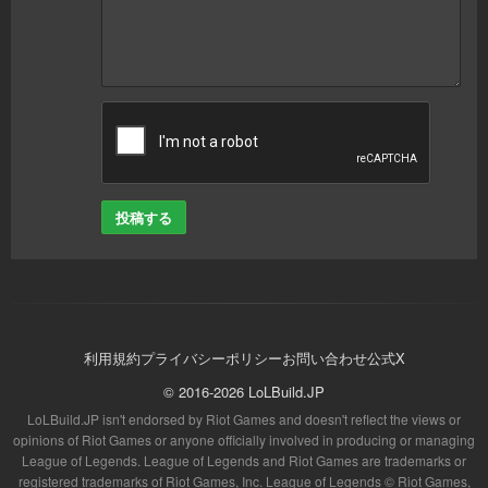
投稿する
利用規約
プライバシーポリシー
お問い合わせ
公式X
© 2016-2026 LoLBuild.JP
LoLBuild.JP isn't endorsed by Riot Games and doesn't reflect the views or
opinions of Riot Games or anyone officially involved in producing or managing
League of Legends. League of Legends and Riot Games are trademarks or
registered trademarks of Riot Games, Inc. League of Legends © Riot Games,