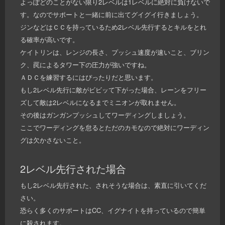
よっぽどのことがない限り2レベルは1レベルに絶対に負けないで
す。なのでサポートと一緒に前に出てグイグイ行きましょう。
ジンなどはＣＣを持っているため2レベル先行するとキルをとれ
る確率が高いです。
ケイトリンは、レンジの長さ、プッシュ速度が速いこと、ブリン
ク、罠によるタワー下の圧力が強いですね。
ＡＤＣを練習するにはぴったりだと思います。
もし2レベル先行に敵がビビッて下がった場合、レーンをフリー
ズして敵は2レベルになるまでミニオンが取れません。
その後はガンガンプッシュしてワーディングしましょう。
ここでワーディングを怠るとただのカモなので絶対にワーディン
グは欠かさないこと。
2レベル先行された場合
もし2レベル先行された、されそうな場合は、素直に引いてくだ
さい。
恐らく多くのサポートはCC、イグナイトを持っているので簡単
に殺されます。