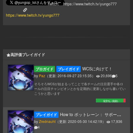
Twitch: https://www.twitch.tv/yungo777
https://www.twitch.tv/yungo777
高評価プレイガイド
WCSに向けて！
プロガイド
プレイガイド
by
Paz
（更新:
2016-09-27 23:15:35
）
20,696
5
そろそろWCSが始まるってことで各チームの注目選手や各ロ
ールの注目チャンピオンとかを定期的に更新しながら書いてい
こうかと思います
93
% (
88
)
How to ボットレーン： サポートの種類から考えるボットレーンの遊び方！！
プレイガイド
by
Zrednauht
（更新:
2020-05-30 14:42:19
）
17,936
4