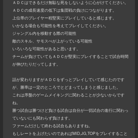
ＡＤＣはできるだけ無駄な死をしないように心がけてください。
ＡＤＣの成長速度の低下は集団戦の負けにつながります。
上位帯のプレイヤー程堅実にプレイしていると感じます。
いかなる場合も可能性を考えてプレイしてください。
ジャングル内を移動する際の可能性
敵のスキル、サモスぺが上がっている可能性
いろいろな可能性があると思います。
チームが負けていてもＡＤＣが堅実にプレイすることで試合時間
が伸びたりだってします。
話が変わりますがＡＤＣをずっとプレイしていて感じたのです
が、勝率は一定のところでとどまってしまうと感じました。
これは序盤のゲームメイキングに関わることが少ないからです
ね。
勝つ試合は勝つけど負ける試合は自分が一切試合の進行に関わっ
ていないにも関わらず負けます。
ファームだけして終わる試合もありますね。
もしレートを上げたいのであればMID,JG,TOPをプレイすること