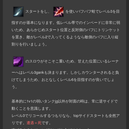
スタートをし、
を使いバフバフ蛙でレベル3を目
指すのが基本になります。低レベル帯でのインベードに非常に弱
いため、あらかじめスタート位置と反対側のバフにトリンケット
を置き、敵がレベル2で入ってくるようなら敵側のバフに入り縦
割りを行いましょう。
のスロウがそこそこ重いため、甘えた位置にいるレーナ
ーへはレベル3gankも決まります。しかしカウンターされると負
けてしまうため、おとなしくレベル6を目指すのが良いでしょ
う。
基本的に1v1の弱いタンクjg以外が対面の時は、常に逆サイドで
動くことを意識します。
レベル3でリコールするつもりなら、topサイドスタートも全然ア
リです。
遭遇＝死
です。