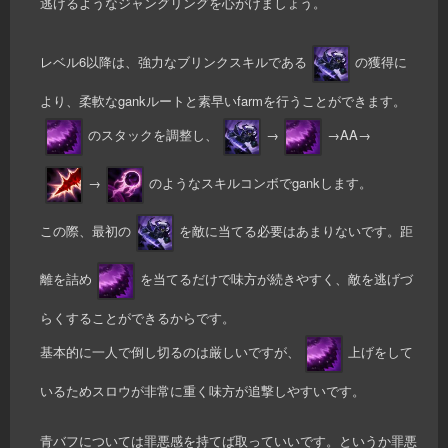
逃げるようなジャングリングを心がけましょう。
レベル6以降は、強力なブリンクスキルである
の獲得に
より、柔軟なgankルートと素早いfarmを行うことができます。
のスタックを調整し、
→
→AA→
→
のようなスキルコンボでgankします。
この際、最初の
を敵に当てる必要はあまりないです。距
離を詰め
を当てるだけで味方が続きやすく、敵を逃げづ
らくすることができるからです。
基本的に一人で倒し切るのは厳しいですが、
上げをして
いるためスロウが非常に重く味方が追撃しやすいです。
青バフについては罪悪感を持てば取っていいです。というか罪悪