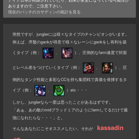
ありますので、ご注意下さい。
現在のパッチの
カサディン
の統計を見る
突然ですが、junglerには様々なタイプのチャンピオンがいます。
例えば、序盤のgankが得意で様々なレーンにgankをし有利を築
くタイプ（例：
、
）、圧倒的なfarm速度で対面
とレベル差をつけていくタイプ（例：
、
）、圧
倒的なタンク性能と多彩なCCを持ち集団戦で真価を発揮するタ
イプ（例：
、
）etc・・・
しかし、junglerなら一度は思ったことがあるはずです。
「あぁ、あの敵のmidブラッドミアのようにfarmしてるだけで最
強になれたらな・・・」と。
kassadin
そんなあなたにこそオススメしたい、それが