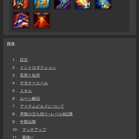
目次
1．
目次
2．
イントロダクション
3．
長所と短所
4．
サモナースペル
5．
スキル
6．
ルーン解説
7．
アイテムビルドについて
8．
序盤の立ち回り~レベル6以降
9．
中盤以降
10．
マッチアップ
11．
最後に