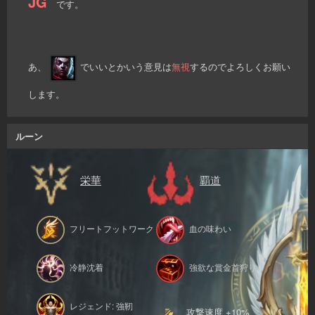
JG
です。
あ、
でいいとかいう意見は
無視
するのでよろしくお願い
します。
ルーン
栄華
覇道
フリートフットワーク
血の味わい
冷静沈着
強欲な賞金首狩り
レジェンド: 強靭
攻撃速度 +10%