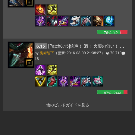
76
% (
421
)
6.15
[Patch6.15]銃声！ 酒！ 火薬の匂い！ そして一斉砲撃のお知らせだ！ ヤーハハーハー！
by
袁術陛下
（更新:
2016-08-09 21:38:27
）
70,710
18
87
% (
244
)
他のビルドガイドを見る