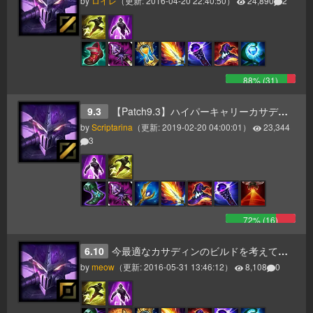
by
ロイレ
（更新:
2016-04-20 22:40:50
）
24,890
2
88
% (
31
)
9.3
【Patch9.3】ハイパーキャリーカサディン指南書
by
Scriptarina
（更新:
2019-02-20 04:00:01
）
23,344
3
72
% (
16
)
6.10
今最適なカサディンのビルドを考えて見れば、HP01がアツい？いやアツい
by
meow
（更新:
2016-05-31 13:46:12
）
8,108
0