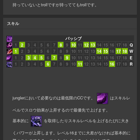
持っていないとtrollですが持っててもtrollです。
スキル
パッシブ
1
2
3
4
5
6
7
8
9
10
11
12
13
14
15
16
17
18
Q
1
2
3
4
5
6
7
8
9
10
11
12
13
14
15
16
17
18
W
1
2
3
4
5
6
7
8
9
10
11
12
13
14
15
16
17
18
E
1
2
3
4
5
6
7
8
9
10
11
12
13
14
15
16
17
18
R
junglerにおいて必要なのは最低限のCCです。
はスキルレ
ベルでスロウ効果が上昇するので最優先で上げます。
基本的に
を取得したりスキルレベルを上げるたびに大き
くパワーが上昇します。レベル16までに大差がなければ基本的に