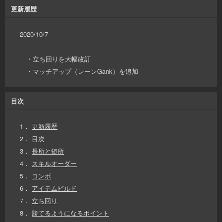
更新履歴
2020/10/7
・立ち回りを大幅改訂
・マッチアップ（レーンGank）を追加
目次
1．
更新履歴
2．
目次
3．
長所と短所
4．
スキルオーダー
5．
コンボ
6．
アイテムビルド
7．
立ち回り
8．
勝てるようになるポイント