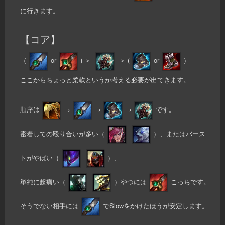
に行きます。
【コア】
（
or
) ＞
＞ (
or
）
ここからちょっと柔軟というか考える必要が出てきます。
順序は
→
→
→
です。
密着しての殴り合いが多い（
）、またはバース
トがやばい（
）、
単純に超痛い（
）やつには
こっちです。
そうでない相手には
でSlowをかけたほうが安定します。