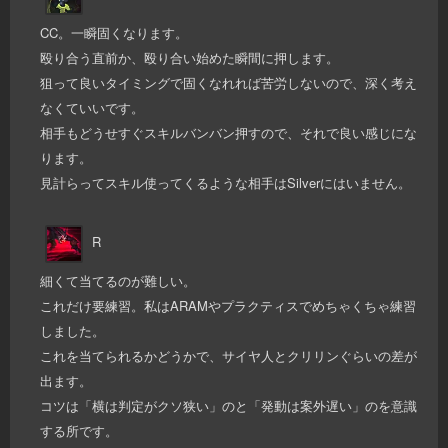
CC。一瞬固くなります。
殴り合う直前か、殴り合い始めた瞬間に押します。
狙って良いタイミングで固くなれれば苦労しないので、深く考え
なくていいです。
相手もどうせすぐスキルバンバン押すので、それで良い感じにな
ります。
見計らってスキル使ってくるような相手はSilverにはいません。
R
細くて当てるのが難しい。
これだけ要練習。私はARAMやプラクティスでめちゃくちゃ練習
しました。
これを当てられるかどうかで、サイヤ人とクリリンぐらいの差が
出ます。
コツは「横は判定がクソ狭い」のと「発動は案外遅い」のを意識
する所です。