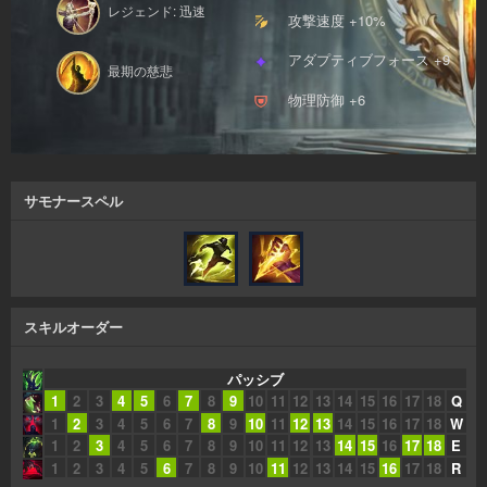
レジェンド: 迅速
攻撃速度 +10%
アダプティブフォース +9
最期の慈悲
物理防御 +6
サモナースペル
スキルオーダー
パッシブ
1
2
3
4
5
6
7
8
9
10
11
12
13
14
15
16
17
18
Q
1
2
3
4
5
6
7
8
9
10
11
12
13
14
15
16
17
18
W
1
2
3
4
5
6
7
8
9
10
11
12
13
14
15
16
17
18
E
1
2
3
4
5
6
7
8
9
10
11
12
13
14
15
16
17
18
R