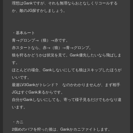
理想はGankですが、それも無理ならおとなしくリコールする
か、敵のJG探すかしましょう。
・基本ルート
青→グロンプ→（狼）→赤です。
赤スタートなら、赤→（狼）→青→グロンプ。
狼を狩るかどうかは状況を見て。Gank優先したいなら飛ばしま
す。
ほとんどの場合、Gankしないにしても狼はスキップしたほうが
いいです。
最速LV3Gankがトレンド？ なのかわかりませんが、まず相手
JGはすぐGank来るからです。
自分がGankしないにしても、寄って様子見るだけでもかなり違
います。
・カニ
2個めのバフを狩った後は、Gankかカニファイトします。