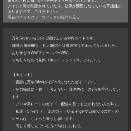
書かれた後に新しいパッチがリリースされています。
アイテム等が削除されていたり、効果が変更になっている可能性が
ありますので、ご注意下さい。
現在のパッチの
ワーウィック
の統計を見る
万年SilverからGoldに駆け上がるWWガイドです。
68試合勝率66%、直近25試合は勝率70%でGoldになれました。
ありがとうWWフォーエバーWW。
でも好きなのは花祭りキンドレッドです。かわいい。
【ポイント】
・実際に万年Silverが初Goldになれたガイドです。
・極力簡単に・難しく考えない・具体的に の3点を重視してい
ます。
・プロや高レートのガイド・配信を見ても上がれない人の味方。
私達（Silver）と、あの方々（ChallengerやDiamondの方）の
ゲームは、ちょっと違うと思います。
同じく苦しんでいる方の助けになれば。