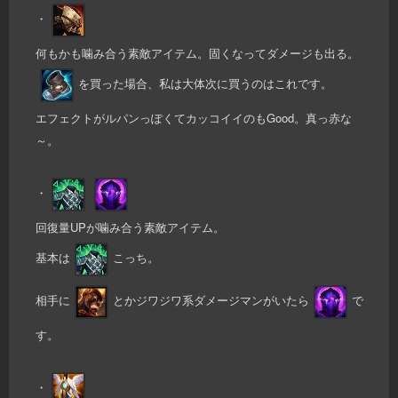
・
何もかも噛み合う素敵アイテム。固くなってダメージも出る。
を買った場合、私は大体次に買うのはこれです。
エフェクトがルパンっぽくてカッコイイのもGood。真っ赤な
～。
・
回復量UPが噛み合う素敵アイテム。
基本は
こっち。
相手に
とかジワジワ系ダメージマンがいたら
で
す。
・