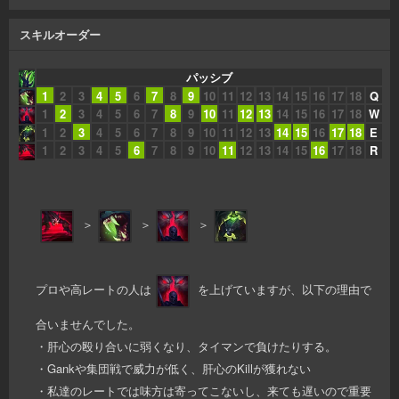
スキルオーダー
パッシブ
1
2
3
4
5
6
7
8
9
10
11
12
13
14
15
16
17
18
Q
1
2
3
4
5
6
7
8
9
10
11
12
13
14
15
16
17
18
W
1
2
3
4
5
6
7
8
9
10
11
12
13
14
15
16
17
18
E
1
2
3
4
5
6
7
8
9
10
11
12
13
14
15
16
17
18
R
＞
＞
＞
プロや高レートの人は
を上げていますが、以下の理由で
合いませんでした。
・肝心の殴り合いに弱くなり、タイマンで負けたりする。
・Gankや集団戦で威力が低く、肝心のKillが獲れない
・私達のレートでは味方は寄ってこないし、来ても遅いので重要