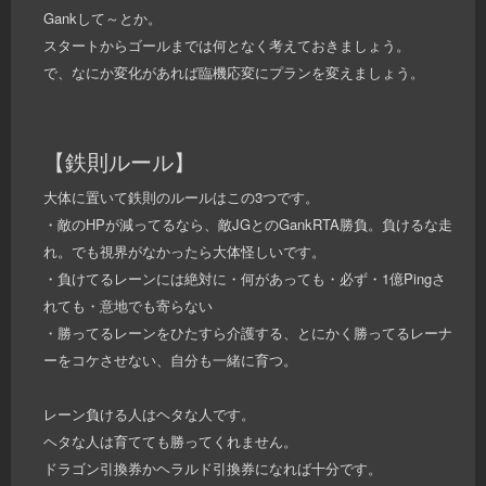
Gankして～とか。
スタートからゴールまでは何となく考えておきましょう。
で、なにか変化があれば臨機応変にプランを変えましょう。
【鉄則ルール】
大体に置いて鉄則のルールはこの3つです。
・敵のHPが減ってるなら、敵JGとのGankRTA勝負。負けるな走
れ。でも視界がなかったら大体怪しいです。
・負けてるレーンには絶対に・何があっても・必ず・1億Pingさ
れても・意地でも寄らない
・勝ってるレーンをひたすら介護する、とにかく勝ってるレーナ
ーをコケさせない、自分も一緒に育つ。
レーン負ける人はヘタな人です。
ヘタな人は育てても勝ってくれません。
ドラゴン引換券かヘラルド引換券になれば十分です。