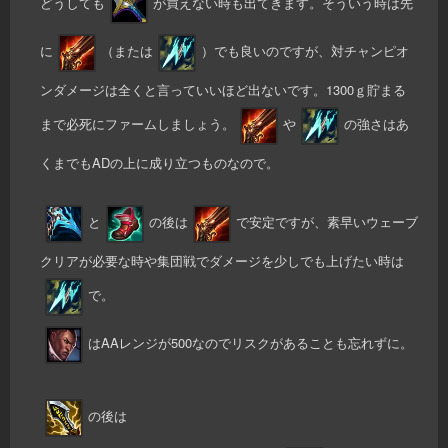
どうしても
が買えない時も出てきます。そういう時は先
に
（または
）でも良いのですが、対チャンピオ
ンダメージは全くと言っていいほど出ないです。1300ｇ貯まる
まで必死にファームしましょう。
や
の強さはあ
くまでもADの上に成り立つものなので。
と
の後は
で安定ですが、素早いウェーブ
クリアが必要な時や集団戦でダメージを少しでも上げたい時は
で。
はAAレンジが500なのでリスクがあることも忘れずに。
の後は