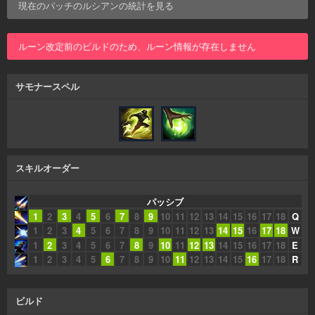
現在のパッチの
ルシアン
の統計を見る
ルーン改定前のビルドのため、ルーン情報が存在しません
サモナースペル
スキルオーダー
パッシブ
1
2
3
4
5
6
7
8
9
10
11
12
13
14
15
16
17
18
Q
1
2
3
4
5
6
7
8
9
10
11
12
13
14
15
16
17
18
W
1
2
3
4
5
6
7
8
9
10
11
12
13
14
15
16
17
18
E
1
2
3
4
5
6
7
8
9
10
11
12
13
14
15
16
17
18
R
ビルド