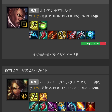
6.3
ルシアン基本ビルド
by
庄七
（更新:
2016-02-19 21:03:35
）
19,365
0
78
% (
10
)
他の高評価ビルドガイドを見る
同じユーザのビルドガイド
6.3
パッチ6.3 ジャングルニダリー 流行りのスタイル
by
庄七
（更新:
2016-02-17 23:43:21
）
21,012
0