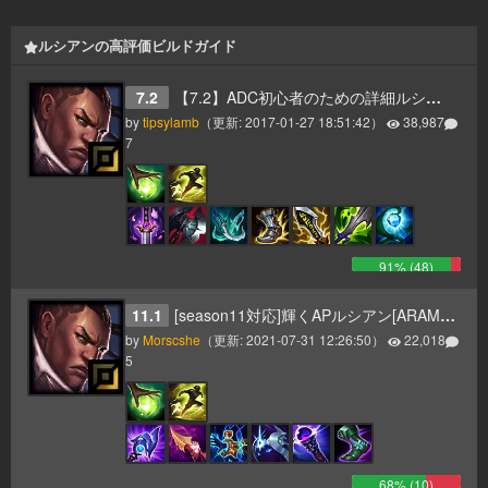
ルシアンの高評価ビルドガイド
7.2
【7.2】ADC初心者のための詳細ルシアンガイド
by
tipsylamb
（更新:
2017-01-27 18:51:42
）
38,987
7
91
% (
48
)
11.1
[season11対応]輝くAPルシアン[ARAM最強]
by
Morscshe
（更新:
2021-07-31 12:26:50
）
22,018
5
68
% (
10
)