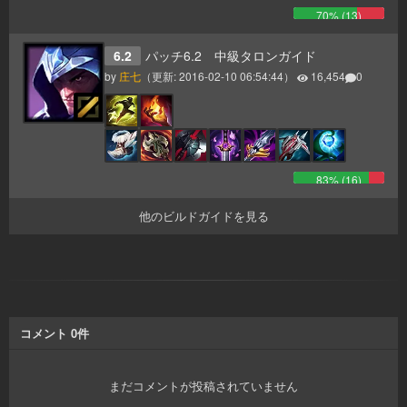
70
% (
13
)
6.2
パッチ6.2 中級タロンガイド
by
庄七
（更新:
2016-02-10 06:54:44
）
16,454
0
83
% (
16
)
他のビルドガイドを見る
コメント
0
件
まだコメントが投稿されていません