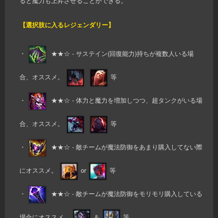
ると魔力も上昇させることができる。
【選択肢に入るレジェンダリー】
・
★★☆ - サステイン(回復能力)持ちが複数人いる場
合、オススメ。
等
・
★★☆ - 体力と魔力を増加しつつ、超タンクがいる場
合、オススメ。
等
・
★★☆ - 敵チームが魔法防御をあまり購入してない際
にオススメ。
or
等
・
★★☆ - 敵チームが魔法防御をモリモリ購入している
場合にオススメ。
＆
等