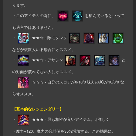
ります。
・このアイテムの為に、
を積んでいるといって
も過言ではありません。
・
★★☆ - 敵にタンク
などが複数人いる場合にオススメ。
・
★★☆ - アサシン
と
の対面が慣れてない人にオススメ。
・
☆☆☆ - 自分のスコアが0/10/0 味方のJGが10/0/0 な
らオススメ。
【基本的なレジェンダリー】
・
★★★ - 最も相性が良いアイテム。↓詳しく
・魔力+120、魔力の合計値を35%増加する。この効果に、