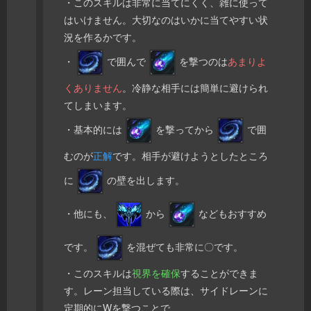
・このスキルは非常に当てにくく、雑に使って
はいけません。大切なのはいかに当てやすい状
況を作るかです。
・
で囲んで
を撃つのは
あまりよ
くありません
。冷静な相手には簡単に避けられ
てしまいます。
・基本的には
を撃ってから
で囲
むのが
正解
です。相手が避けようとしたところ
に
の壁を出します。
・他にも、
から
などもおすすめ
です。
を混ぜても非常に〇です。
・このスキルは
視界を確保
することができま
す。レーン担当している際は、サイドレーンに
定期的にWを撃つことで、