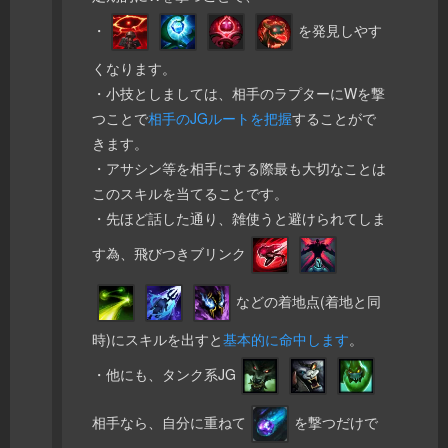
・
を発見しやす
くなります。
・小技としましては、相手のラプターにWを撃
つことで
相手のJGルートを把握
することがで
きます。
・アサシン等を相手にする際最も大切なことは
このスキルを当てることです。
・先ほど話した通り、雑使うと避けられてしま
す為、飛びつきブリンク
などの着地点(着地と同
時)にスキルを出すと
基本的に命中します
。
・他にも、タンク系JG
相手なら、自分に重ねて
を撃つだけで