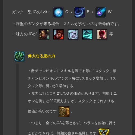
ガンク 型JGのLv3：
Q→
E→
W
・序盤のガンクが来る場合、スキルが少ないのは致命的です。
・味方のJGが
等
偉大なる悪の力
・敵チャンピオンにスキルを当てる毎に1スタック、敵
チャンピオンキル/アシスト毎に5スタック増加し、1ス
タック毎に魔力が1増加する。
・魔力は1 につき 21.75G の価値があります。前衛ミニ
オンを倒すと20G貰えますが、スタックはそれよりも
価値が高いのです
。
・つまり、全てのCSを落とさず、ハラスを的確に行う
ことができれば、無類の強さを発揮します