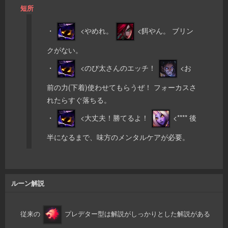
短所
・
<やめれ。
<餌やん。 ブリン
クがない。
・
<のび太さんのエッチ！
<お
前の力(下着)使わせてもらうぜ！ フォーカスさ
れたらすぐ落ちる。
・
<大丈夫！勝てるよ！
<**** 後
半になるまで、味方のメンタルケアが必要。
ルーン解説
従来の
プレデター型は解説がしっかりとした解説がある