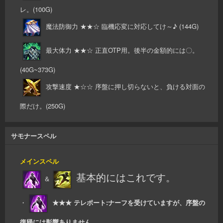
レ。(100G)
魔法防御力 ★★☆ 臨機応変に対応してけ～♪ (144G)
最大体力 ★★☆ 正直OTP用。後半の金額的には〇。
(40G~373G)
攻撃速度 ★☆☆ 序盤に押し切らないと、負ける対面の
際だけ。(250G)
サモナースペル
メインスペル
基本的にはこれです。
＆
・
★★★ テレポート:ナーフを受けていますが、序盤の
復帰には影響ありません。