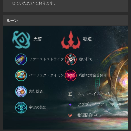
せていただいております。
ルーン
天啓
覇道
ファーストストライク
追い打ち
パーフェクトタイミング
巧妙な賞金首狩り
先行投資
スキルヘイスト +8
アダプティブフォース +9
宇宙の英知
物理防御 +6