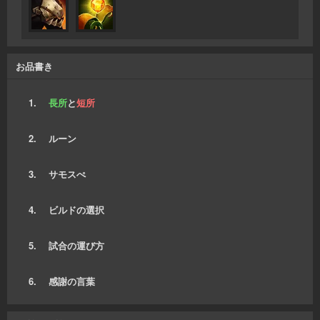
お品書き
1.
長所
と
短所
2. ルーン
3. サモスぺ
4. ビルドの選択
5. 試合の運び方
6. 感謝の言葉