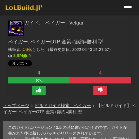
ビルドガイド: ベイガー - Veigar
ベイガー: ベイガーOTP 金策+節約=勝利 型
執筆者:
CS落とした
（最終更新日:
2022-06-13 21:21:57
）
3,674
0
4
4
50%
トップページ
>
ビルドガイド検索 - ベイガー
>
【ビルドガイド】ベ
イガー: ベイガーOTP 金策+節約=勝利 型
このガイドはバージョン
12.5
の時に書かれたものです。ガイドが
書かれた後に新しいパッチがリリースされています。
アイテム等が削除されていたり、効果が変更になっている可能性が