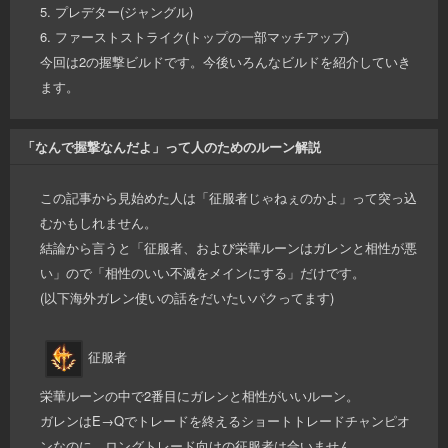
5. プレデター(ジャングル)
6. ファーストストライク(トップの一部マッチアップ)
今回は2の握撃ビルドです。今後いろんなビルドを紹介していき
ます。
「なんで握撃なんだよ」って人のためのルーン解説
この記事から見始めた人は「征服者じゃねぇのかよ」って突っ込
むかもしれません。
結論から言うと「征服者、および栄華ルーンはガレンと相性が悪
い」ので「相性のいい不滅をメインにする」だけです。
(以下海外ガレン使いの話をだいたいパクってます)
征服者
栄華ルーンの中で2番目にガレンと相性がいいルーン。
ガレンはE→Qでトレードを終えるショートトレードチャンピオ
ンなのに、ロングトレード向けの征服者は合いません。