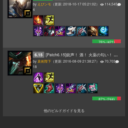
by
えびンモ
（更新:
2018-10-17 05:21:02
）
114,545
4
76
% (
421
)
6.15
[Patch6.15]銃声！ 酒！ 火薬の匂い！ そして一斉砲撃のお知らせだ！ ヤーハハーハー！
by
袁術陛下
（更新:
2016-08-09 21:38:27
）
70,703
18
87
% (
244
)
他のビルドガイドを見る