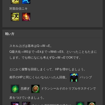
対面自信ニキ
戦い方
スキル上げは基本はQ→W→E。
Q最大化→W3まで→E4まで→W45→E5、といったこともたまに
します。でも特になにも考えずQ→W→EでOKです。
とにかく握撃を回収しまくって、HPを増やしましょう。
相手のHPと同じくらいならいったん回復。
パッシブ
息継ぎ
ドランシールドのトリプルサステインで
差をつけていきましょう。