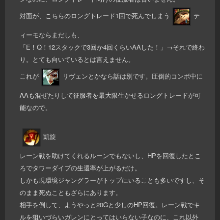
対面が、こちらのロングトレード1回で死んでしまう
テ
ィーモならまだしも、
「E！Q！12スタックで3回か4回くらいAAした！」→それで終わ
り。とても向いているとは言えません。
これが
リヴェンとかなら話は別です。圧倒的コンボ中に
AAも混ぜたりして征服者を最大限生かせるロングトレードが可
能なので。
凱旋
レーン戦を助けてくれるルーンでもないし、HPを回復したとこ
ろでタワーダイブの生還率が上がるだけ。
しかも現環境ジャングラーがトップにいることも多いですし、そ
のまま死ぬこともざらにあります。
相手を倒して、ようやっと20Gと少しのHP回復。レーン戦でキ
ルを狙いづらいガレンにとってはいらない子なのに、これ以外