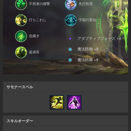
不死者の握撃
先行投資
打ちこわし
宇宙の英知
息継ぎ
アダプティブフォース +9
魔法防御 +8
超成長
魔法防御 +8
サモナースペル
スキルオーダー