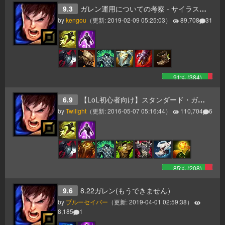
9.3
ガレン運用についての考察 - サイラス考察・9.3パッチノート雑感
by
kengou
（更新:
2019-02-09 05:25:03
）
89,708
31
91
% (
384
)
6.9
【LoL初心者向け】スタンダード・ガレンガイド【パッチ6.9】
by
Twilight
（更新:
2016-05-07 05:16:44
）
110,704
6
85
% (
208
)
9.6
8.22ガレン(もうできません）
by
ブルーセイバー
（更新:
2019-04-01 02:59:38
）
8,185
1