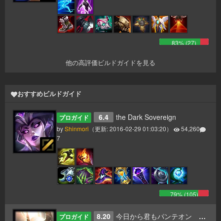
83
% (
27
)
他の高評価ビルドガイドを見る
おすすめビルドガイド
6.4
the Dark Sovereign
プロガイド
by
Shinmori
（更新:
2016-02-29 01:03:20
）
54,260
7
79
% (
105
)
8.20
今日から君もパンテオン 更新8.20
プロガイド