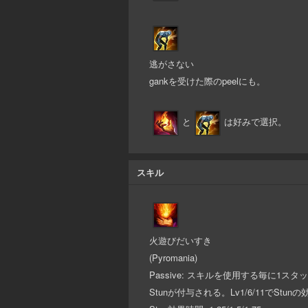
逃がさない
gankを受けた際のpeelにも。
と
は好みで選択。
スキル
火遊びだいすき
(Pyromania)
Passive: スキルを使用する毎に1
Stunが付与される。Lv1/6/11でStu