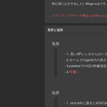
初心者におすすめしたいMage supです
メイジアップデートで熊さんがめちゃ
長所と短所
長所
- 1. 高いAPレシオからのハ
- 2.ロームでのgank力の高さ
- 3.passiveでのQの対
- 4.
可愛い
短所
- 1. csをadcに譲るためQのp