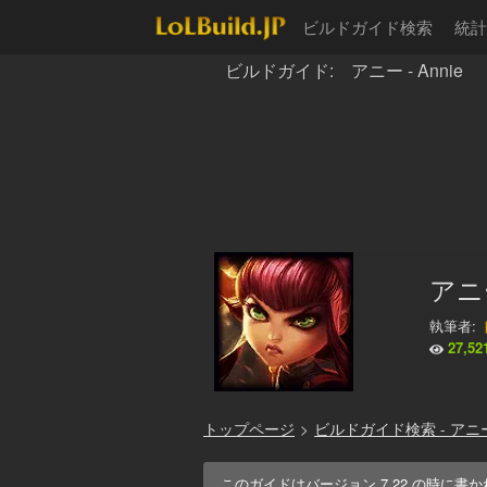
ビルドガイド検索
統計
ビルドガイド: アニー - Annie
アニー
執筆者:
27,52
トップページ
>
ビルドガイド検索 - アニ
このガイドはバージョン
7.22
の時に書か