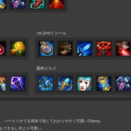
1st,2ndリコール
最終ビルド
ン、バーストがでる簡単で強くてわかりやすく可愛いChamp。
エートもできるし何より可愛い。