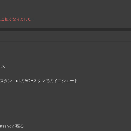
。
んこ強くなりました！
ラス
象指定スタン、ultのAOEスタンでのイニシエート
assiveが腐る