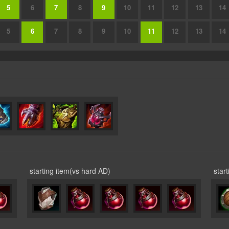
5
6
7
8
9
10
11
12
13
14
5
6
7
8
9
10
11
12
13
14
starting item(vs hard AD)
star