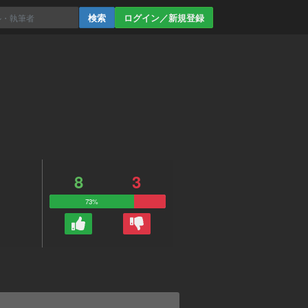
ログイン／新規登録
8
3
73%
。