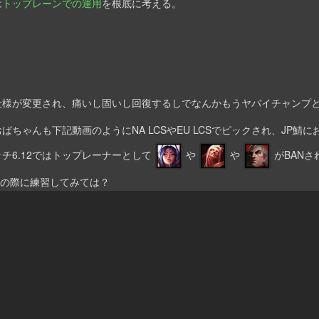
は
トップレーンでの運用
を根底に考える。
仕様が変更され、痛いし固いし回復するしでなんかもうヤバイチャンプ
ゃんも下記動画のようにNA LCSやEU LCSでピックされ、JP鯖における
チ6.12ではトップレーナーとして
や
や
がBAN
この際に練習してみては？