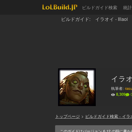
ビルドガイド検索
統計
ビルドガイド: イラオイ - Illaoi
イラオ
執筆者:
ras
8,309
トップページ
>
ビルドガイド検索 - イラ
このガイドはバージョン
6.12
の時に書か