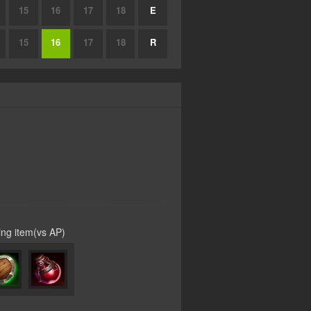
15
16
17
18
E
15
16
17
18
R
ting item(vs AP)