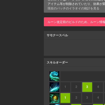
アイテム等が削除されていたり、効果が
現在のパッチの
イラオイ
の統計を見る
ルーン改定前のビルドのため、ルーン情
サモナースペル
スキルオーダー
1
2
3
4
1
2
3
4