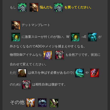
もし
悩んだら
を買ってください。
デットマンプレート
に激重スローが付くのが強い。W
→E
が
外さなくなるのでADCやメイジを捕まえやすくなる。
物理防御アイテムなら
も全然アリです。状況に
合わせて変えてください。
ただ
は体力を伸ばす必要があるので(
や
のため)
は相性自体は微妙です。
その他