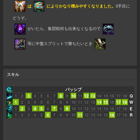
は
によりかなり積みやすくなりました。
3手目に
どうぞ。
がいたら、集団戦何も出来なくなるので
等に中盤スプリットで勝ちたいとき
スキル
パッシブ
1
2
3
4
5
6
7
8
9
10
11
12
13
14
15
16
17
18
Q
1
2
3
4
5
6
7
8
9
10
11
12
13
14
15
16
17
18
W
1
2
3
4
5
6
7
8
9
10
11
12
13
14
15
16
17
18
E
1
2
3
4
5
6
7
8
9
10
11
12
13
14
15
16
17
18
R