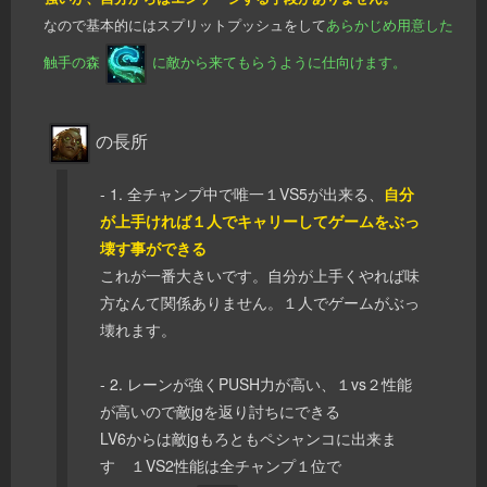
なので基本的にはスプリットプッシュをして
あらかじめ用意した
触手の森
に敵から来てもらうように仕向けます。
の長所
- 1. 全チャンプ中で唯一１VS5が出来る、
自分
が上手ければ１人でキャリーしてゲームをぶっ
壊す事ができる
これが一番大きいです。自分が上手くやれば味
方なんて関係ありません。１人でゲームがぶっ
壊れます。
- 2. レーンが強くPUSH力が高い、１vs２性能
が高いので敵jgを返り討ちにできる
LV6からは敵jgもろともペシャンコに出来ま
す １VS2性能は全チャンプ１位で