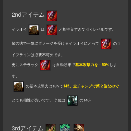
2ndアイテム
イラオイ
は
と相性良すぎて引くレベルです。
敵の懐で一気にダメージを受けるイラオイにとって
のラ
イフラインは必要不可欠です。
更にステラック
は自動効果で
基本攻撃力を＋50%
しま
す。
の基本攻撃力は18lvで
145。全チャンプで第２位なので
とても相性が良いです。 (1位は
の146)
3rdアイテム