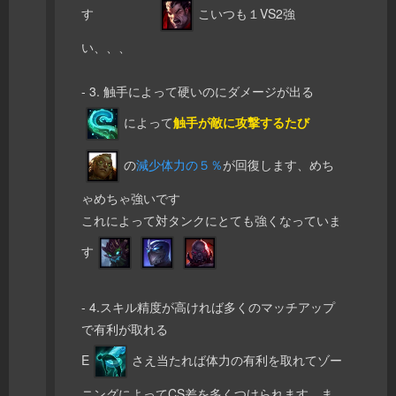
す
こいつも１VS2強
い、、、
- 3. 触手によって硬いのにダメージが出る
によって
触手が敵に攻撃するたび
の
減少体力の５％
が回復します、めち
ゃめちゃ強いです
これによって対タンクにとても強くなっていま
す
- 4.スキル精度が高ければ多くのマッチアップ
で有利が取れる
E
さえ当たれば体力の有利を取れてゾー
ニングによってCS差を多くつけられます。ま