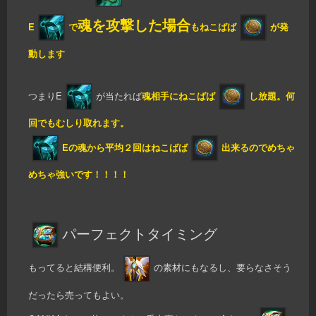
魂を攻撃した場合
E
で
もねこばば
が発
動します
つまりE
が当たれば
魂相手にねこばば
し放題。何
回でもむしり取れます。
Eの魂から平均２回はねこばば
出来るのでめちゃ
めちゃ強いです！！！！
パーフェクトタイミング
もってると結構便利。
の素材にもなるし、要らなさそう
だったら売ってもよい。