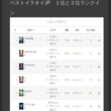
ベストイラオイJP １位と２位ランクイ
ン