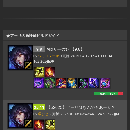
アーリの高評価ビルドガイド
9.8
Midサーの姫 【9.8】
by
シャコレーゼ
（更新:
2019-04-17 16:41:11
）
102,252
99
84
% (
184
)
25.11
【S2025】アーリはなんでもあーり？
by
暇びと
（更新:
2026-01-08 03:43:46
）
63,677
4