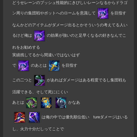
どうせレーンのプッシュ性能的にきびしいレーンなるからドラゴ
ン周りの集団戦やボットへのロームを意識して
を目指す
なんかどのアイテムがダメージ出るとかそういうの考えてる人い
るけど俺は
の効果が強いのと足早くなるの好きなんでこ
れをお勧めする
実績残してるから間違いではないはず
で
のあとは
を目指す
この二つと
があればダメージはある程度でるし集団戦も
活躍できる、そして死ににくい
あとは
かなあ
は俺の中では優先順位低い tureダメージはいる
し、火力十分だしってことで