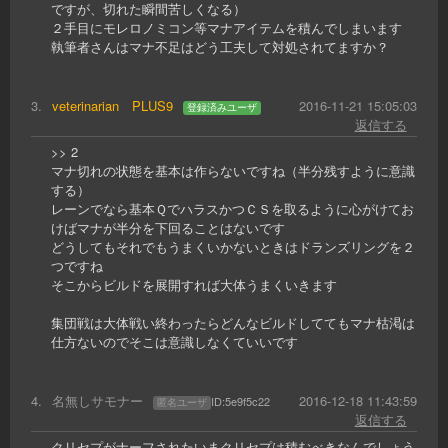
ですが、切れた瞬間苦しくなる）
２手目にモレロノミコン等マナアイテムを積んでしまいます
執筆者さんはマナ不足はどう工夫して対処されてますか？
3
.
veterinarian PLUS9
2016-11-21 15:05:03
登録済みユーザ
返信する
>> 2
マナ切れの状態を基本は作らないですね（半分残すように意識
する）
レーンでなら基本ＱでハラスかつＣＳを取るように心がけてお
けばマナが半分を下回ることはないです
どうしてもそれでもうまくいかないときはドランズリングを２
つですね
そこからビルドを展開すれば大体うまくいきます
集団戦は大体戦い終わったらどんなビルドしててもマナ枯渇は
仕方ないのでそこは意識しなくていいです
4
.
名無しサモナー
2016-12-18 11:43:59
ID:
5e9f5c22
匿名ユーザ
返信する
クリセプがナーフされたいまクリセプは積むべきなんでしょう