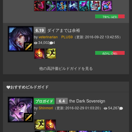
78
% (
43
)
6.19
ダイアまでは余裕
by
veterinarian PLUS9
（更新:
2016-09-22 13:42:55
）
34,002
4
60
% (
26
)
他の高評価ビルドガイドを見る
おすすめビルドガイド
6.4
the Dark Sovereign
プロガイド
by
Shinmori
（更新:
2016-02-29 01:03:20
）
54,267
7