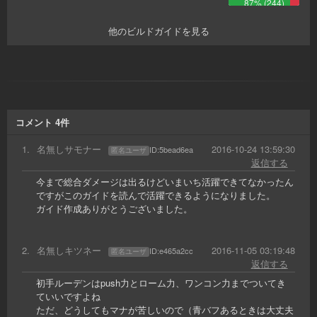
87
% (
244
)
他のビルドガイドを見る
コメント
4
件
1
.
名無しサモナー
2016-10-24 13:59:30
ID:
5bead6ea
匿名ユーザ
返信する
今まで総合ダメージは出るけどいまいち活躍できてなかったん
ですがこのガイドを読んで活躍できるようになりました。
ガイド作成ありがとうございました。
2
.
名無しキツネー
2016-11-05 03:19:48
ID:
e465a2cc
匿名ユーザ
返信する
初手ルーデンはpush力とローム力、ワンコン力までついてき
ていいですよね
ただ、どうしてもマナが苦しいので（青バフあるときは大丈夫