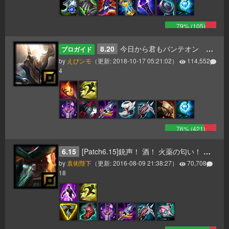
79
% (
105
)
8.20
今日から君もパンテオン 更新8.20
プロガイド
by
えびンモ
（更新:
2018-10-17 05:21:02
）
114,552
4
76
% (
421
)
6.15
[Patch6.15]銃声！ 酒！ 火薬の匂い！ そして一斉砲撃のお知らせだ！ ヤーハハーハー！
by
袁術陛下
（更新:
2016-08-09 21:38:27
）
70,708
18