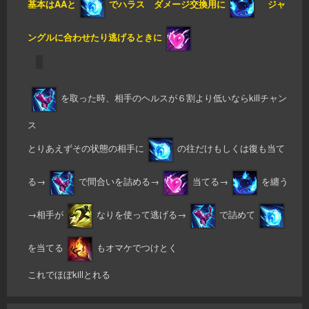
基本はAAと
でハラス ダメージ交換用に
ジャ
ングルに合わせたり逃げるときに
を取った時、相手のヘルスが６割より低いならkillチャン
ス
とりあえずその状態の相手に
の往だけもしくは復も当て
る→
で間合いを詰める→
当てる→
を纏う
→相手が
なりを使って逃げる→
で詰めて
を当てる
もオマケでつけとく
これでほぼkillとれる