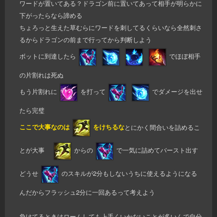
ワードが置いてある？ドラゴン前に置いてあって相手が明らかに
下がったらなら諦める
ちょろっと生えた草むらにワードを刺してるくらいなら全然刺さ
るからドラゴンの前まで行ってから判断しよう
ボットに到達したら
でほぼ相手
の片割れは死ぬ
もう片割れに
を打って
でダメージを出せ
たら完璧
ここで大事なのは
をけちるな
とにかく間合いを詰めるこ
とが大事
からの
で一気に詰めてバースト出す
どうせ
のスキルが2分もしないうちに使えるようになる
んだからフラッシュ2分に一回あるって考えよう
負けてるときはロームしても上手くいかないことが多いんで自分