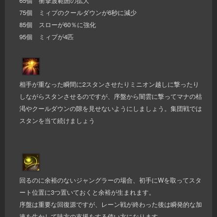
65個 衝撃波範囲の拡大
75個 ミィプのクールダウンが6秒に減少
85個 スローが60％に強化
95個 ミィプが4匹
相手が重なった瞬間に2スタンさせたりミニオン越しに撃ったり
しながらスタンさせるのですが、序盤から闇雲に撃ってマナの枯
渇やクールダウンの隙を見せないようにしましょう。集団戦では
スタンを当て続けましょう
回るのに余裕のないジャングラーの場合、初手にWを取ってスタ
ート位置に3つ置いておくと余裕が生まれます。
序盤は重要な回復源ですが、レーン戦が終わった後は瞬発的な加
速を生かして味方の支援をする使い方になります