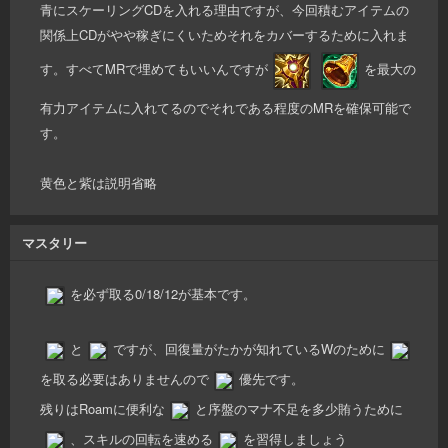
青にスケーリングCDを入れる理由ですが、今回積むアイテムの
関係上CDがやや稼ぎにくいためそれをカバーするために入れま
す。すべてMRで埋めてもいいんですが
を最大の
有力アイテムに入れてるのでそれである程度のMRを確保可能で
す。
黄色と紫は説明省略
マスタリー
を必ず取る0/18/12が基本です。
と
ですが、回復量がたかが知れているWのために
を取る必要はありませんので
優先です。
残りはRoamに便利な
と序盤のマナ不足を多少賄うために
、スキルの回転を速める
を習得しましょう