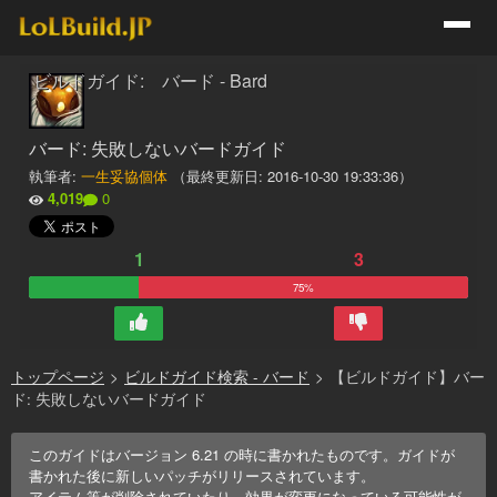
ビルドガイド: バード - Bard
バード: 失敗しないバードガイド
執筆者:
一生妥協個体
（最終更新日:
2016-10-30 19:33:36
）
4,019
0
1
3
75%
トップページ
>
ビルドガイド検索 - バード
>
【ビルドガイド】バー
ド: 失敗しないバードガイド
このガイドはバージョン
6.21
の時に書かれたものです。ガイドが
書かれた後に新しいパッチがリリースされています。
アイテム等が削除されていたり、効果が変更になっている可能性が