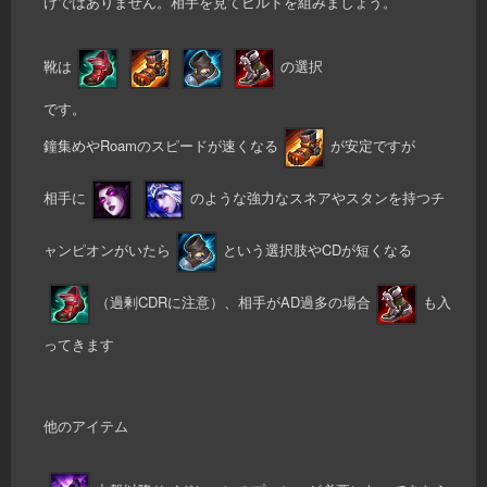
けではありません。相手を見てビルドを組みましょう。
靴は
の選択
です。
鐘集めやRoamのスピードが速くなる
が安定ですが
相手に
のような強力なスネアやスタンを持つチ
ャンピオンがいたら
という選択肢やCDが短くなる
（過剰CDRに注意）、相手がAD過多の場合
も入
ってきます
他のアイテム