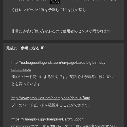
くはレンガーの位置を予測してUltを決め撃ち
非常に多岐な使い方があるので使用者のセンスが問われます
最後に 参考になるURL
http://na.leagueoflegends.com/en/page/bards-big-birthday-
datapalooza
Riotのバード使いによる説明です。英語ですが非常に役に立つこ
とを言っています
http://www.probuilds.net/champions/details/Bard
プロのバードビルドを確認することができます。
https://champion.gg/champion/Bard/Support
championggです。10月30日時点では母数がやや少なめですがル