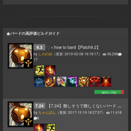
バードの高評価ビルドガイド
9.3
∵＜how to bard【Patch9.2】
by
しののめ
（更新:
2019-02-08 19:19:17
）
38,298
17
90
% (
74
)
7.24
【7.24】難しそうで難しくないバード ビルドガイド【図解】
by
ちゃんぽん
（更新:
2017-12-19 18:27:57
）
11,418
6