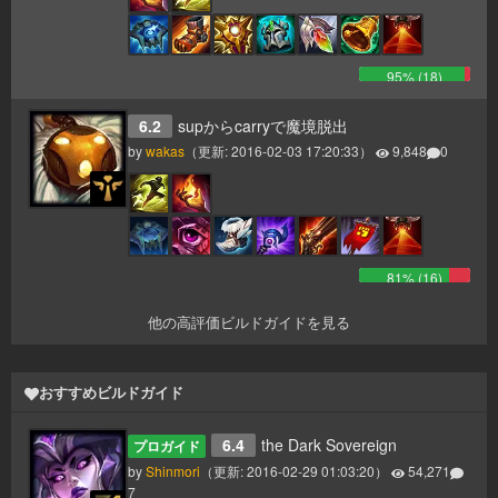
95
% (
18
)
6.2
supからcarryで魔境脱出
by
wakas
（更新:
2016-02-03 17:20:33
）
9,848
0
81
% (
16
)
他の高評価ビルドガイドを見る
おすすめビルドガイド
6.4
the Dark Sovereign
プロガイド
by
Shinmori
（更新:
2016-02-29 01:03:20
）
54,271
7