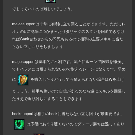
でもっていくのは難しいでしょう。
meleesupportは非常に有利に立ち回ることができます。ただしレ
オナのEに簡単につかまったりタリックのスタンを回避できなけ
ればGank合わせからの即死もあるので相手の主要スキルに当た
らない立ち回りをしましょう
magesupportは基本的に不利です。流石にルーンで防御を補強し
てもハラスには耐えられないので耐えるレーンになります。早め
に
を購入したりどうしても耐えられない場合はWを上げ
ましょう。相手も脆いので自信があるのなら逆にスキルを回避し
たうえで返り討ちにすることもできます
hooksupportは相手のhookに当たらない立ち回りが最重要です。
は序盤はあまり硬くないのでダメージ勝ちは難しくあり