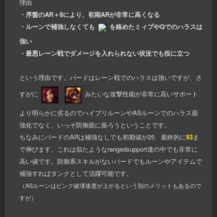
理由
・序盤のAR＋8により、初期ARが非常に高くなる
・ルーンで補強しなくても
を絡めたミィプやQでのハラスは
強い
・最悪レーン戦でダメージを入れられない状況でも役に立つ
という理由です。バードはレーン戦でのハラスは強いですが、さ
すがに
みたいな攻撃性能が非常に高いサポート
より明らかに劣るのでハイブリルーンやASルーンでのハラス面
強化でなく、いっそ防御面に振ろうということです。
ちなみにバードのARは補強なしでも初期値が25、最終的に
93
ま
で伸びます。これは似たようなrangedsupport達の中でも非常に
高い値です。防御系スキルがないバードでもルーンやアイテムで
補強すればタンクとして活躍可能です。
（ASルーンはピンク破壊速度が上がるという別のメリットもあるので
すが）