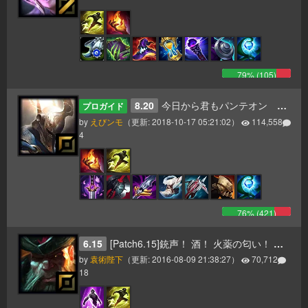
79
% (
105
)
8.20
今日から君もパンテオン 更新8.20
プロガイド
by
えびンモ
（更新:
2018-10-17 05:21:02
）
114,558
4
76
% (
421
)
6.15
[Patch6.15]銃声！ 酒！ 火薬の匂い！ そして一斉砲撃のお知らせだ！ ヤーハハーハー！
by
袁術陛下
（更新:
2016-08-09 21:38:27
）
70,712
18