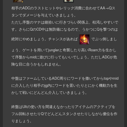
相手のADCのラストヒットやレリック消費に合わせてAA→Qス
タンでダメージを与えていきましょう。
ただし序盤のマナは鐘拾いに行きづらい関係上、枯渇しやすいで
す。さらにQのCD中は無防備になるので、うかつにQを撃つのは
絶対にやめましょう。チャンスがあれば
でぶっ倒しまし
ょう、ゲートを用いてjunglerと奇襲したり高いRoam力を生かし
て序盤からmidに遊びに行ってもいいでしょう。ただしADCが危
険な目に合うかもしれません。
中盤はファームしているADC周りにワードを撒いてからtopやmid
に介入したり相手のjg内にワードを置いたりとにかく機動力を生
かして戦いにどんどん介入していきましょう。
終盤はUltの使い方を間違えなかったりアイテムのアクティブを
フル回転させたりQでどんどんスタンさせたりしながら優位を作
りましょう。