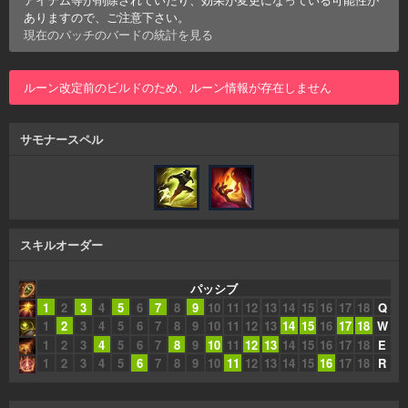
ありますので、ご注意下さい。
現在のパッチの
バード
の統計を見る
ルーン改定前のビルドのため、ルーン情報が存在しません
サモナースペル
スキルオーダー
パッシブ
1
2
3
4
5
6
7
8
9
10
11
12
13
14
15
16
17
18
Q
1
2
3
4
5
6
7
8
9
10
11
12
13
14
15
16
17
18
W
1
2
3
4
5
6
7
8
9
10
11
12
13
14
15
16
17
18
E
1
2
3
4
5
6
7
8
9
10
11
12
13
14
15
16
17
18
R