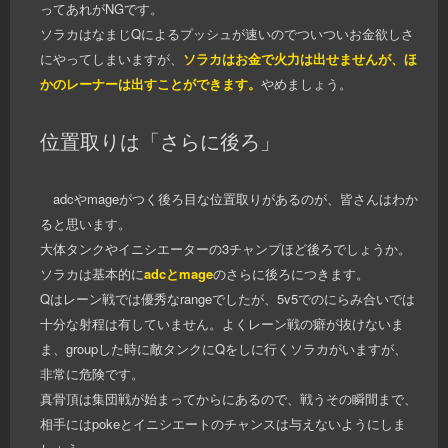
ってあれがNGです。
ソラカはなまじQによるプッシュが速いのでついついお金欲しさ
にやってしまいますが、
ソラカはお金で火力は出せませんが、ほ
かのレーナーは出すことができます。
やめましょう。
位置取りは「さらに後ろ」
adcやmageがつく後ろ目な位置取りがあるのが、皆さんはわか
ると思います。
大体タンクやイニシエーターの3チャンプほど後ろでしょうか。
ソラカは基本的に
adcとmage
のさらに後ろにつきます。
Qはレーン戦では優秀なrangeでしたが、5v5でのにらみ合いでは
十分な射程は有していません。よくレーン戦の癖が抜けないま
ま、groupした時に敵タンクにQをしに行くソラカがいますが、
非常に危険です。
真骨頂は集団戦が始まってからにあるので、戦うその瞬間まで、
相手にはpokeとイニシエートのチャンスは与えないようにしま