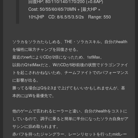
回復HP: 80/110/140/170/200 (+0.6AP)
Cost: 50/55/60/65/70MN + [最大HP ×
10%]HP CD: 8/6.5/5/3.5/2s Range: 550
ソラカをソラカたらしめる、THE・ソラカスキル。自分のhealth
を犠牲に味方チャンプを回復させる。
最近のnerfによりCDが2倍になったため、1stMax。
以前のQ1stMaxだと、WのCDが5秒前後の状態でドラゴンファイ
トを起こされかねないため、チームファイトでのパフォーマンス
に影響が出る。
勝ってる場合はQを2.3まで上げてもいいかもしれませんが、基
本的にはWを最優先で。
他のゲームで言われるヒーラーと違い、自分のhealthをコストに
しているので、調子に乗ると簡単に半分になったソラカ自身がア
サシンに掠め取られます。
赤バフを持ったジャングラー、レーンリセットを行ったmidレー