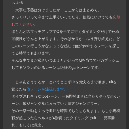
Lv.4~6
大事な序盤は分けましたが、ここからはまとめて。
ざっくりいって今まで上手くいってたり、強気にいけてても
忘却
してください。
ほとんどのマッチアップでQを当てに行くタイミングだけで死ぬ
可能性がぐんと上がります。そればかりか「ふう狩り終えた。ど
このレーン行こうかな」ってな感じでjgがgankするレーンを探し
てる時間でもあります。
そんな中でまだ私さいつよよとかいってQを当ててバカプッシュ
してるソラカのいるレーンは絶好のgankレーンです。
じゃあどうするか、というとまずultを覚えるまで凌ぎ、ultを
覚えたら
他レーンを注視します。
ダイブされそうなtopレーン、一触即発まさに当たりそうなmidレ
ーン、敵ジャングルに入っていく味方ジャングラー。
その一挙一動をくっそ退屈な時間でちらちら見ます。もし小規模
戦が起こったらヘルスが4割切ったタイミングでult！ 見事勝
利、もしくは救出。