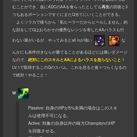
むことができ、仮にADCのAAを食らったとしても
再生
の回復と3
つもあるポーションですぐにまたQ当てにいくことができる。
よくソラカで後ろから「私ヒーラーだからヒールしません」的
な顔をしてQはおろかその優秀なレンジを有したAAハラスも行
わない輩がいるが、やってみるとall inが強い
な
んかにも条件付きならが勝てることがあるほどには痛いダメージ
なので、
絶対にこのスキルとAAによるハラスを怠らないこと！
LV.1で取得するこのQのスパム、これを怠ると後々つらくなるの
で絶対！やること！
W
Passive: 自身のHPが5%未満の場合はこのスキ
ルは使用不可になる。
Active: 対象の自身以外の味方ChampionのHP
を回復させる。