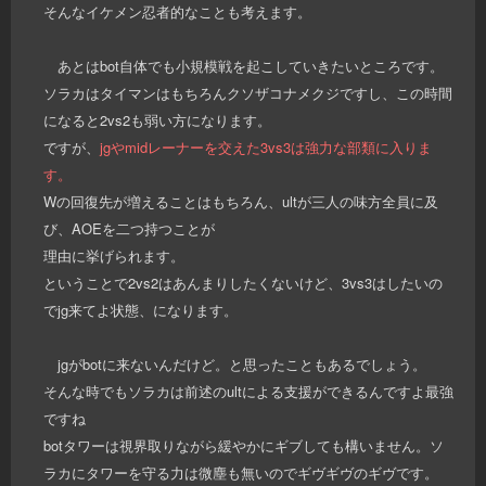
そんなイケメン忍者的なことも考えます。
あとはbot自体でも小規模戦を起こしていきたいところです。
ソラカはタイマンはもちろんクソザコナメクジですし、この時間
になると2vs2も弱い方になります。
ですが、
jgやmidレーナーを交えた3vs3は強力な部類に入りま
す。
Wの回復先が増えることはもちろん、ultが三人の味方全員に及
び、AOEを二つ持つことが
理由に挙げられます。
ということで2vs2はあんまりしたくないけど、3vs3はしたいの
でjg来てよ状態、になります。
jgがbotに来ないんだけど。と思ったこともあるでしょう。
そんな時でもソラカは前述のultによる支援ができるんですよ最強
ですね
botタワーは視界取りながら緩やかにギブしても構いません。ソ
ラカにタワーを守る力は微塵も無いのでギヴギヴのギヴです。