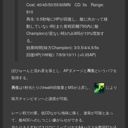
Cost: 40/45/50/55/60MN CD: 5s Range:
810
再生: 0.5秒毎にHPが回復し、敵に向かって移
動していない時(また射程距離750内に敵
Championが居ない時)のみMSが10%増加す
る。
効果時間(味方Champion): 3/3.5/4/4.5/5s
回復HP(1Hit毎): 7/8/9/10/11 (+0.05AP)
ぽひゅーんと流れ星を落とし、APダメージと
再生
というバフを
取得する。
再生
は1秒当たりのhealth回復量とMSが上昇し、
により
味方チャンピオンへと譲渡が可能。
レーン戦での要。低CDながら地味に痛く、連発が可能とあっ
て、敵ADCへのしつこい嫌がらせができる。
当たりさえすればスロウによってバナナAAハラスを数回打ち込