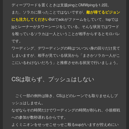
ディープワードを置くときは支援pingとOMWpingを1.2回。
また、ソラカに限ったことではないですが、
敵が得てるビジョン
にも注力してください
Botでadcがファームをしていて、topでは
jgとレーナーがタワーシージをしている。そんな状況ではワード
を殴っているソラカは一人ということが相手からするとモロバレ
です。
ワーディング、デワーディングの時はついつい身の回りだけ見て
しまいますが、相手が見ている状況から「まさかソラカ一人がこ
こにいるわけないだろう」と推察させれる状況で行いましょう。
CSは取らず、プッシュはしない
ごく一部の例外は除き、CSはどのレーンでも取りませんしプ
ッシュはしません。
なぜならその時間だけでワーディングの時間が削られ、小規模戦
への参加が数秒遅れるからです。
よくミニオンをせっせこせっせこ殴るsupがいますが控えめにい