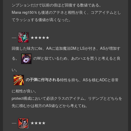
ンプションだけで以前の倍ほど回復する数値である。
Mana reg150％も後述のアテネと相性が良く、コアアイテムとし
てラッシュする価値が高くなった。
----
★★★★★
回復した味方に6s、AAに追加魔法DMとLSが付き、ASが増加す
る。
のWと似ているため、あのハエを買うと考えると良
い。
の子弾に付与される
特性を持ち、ASを積むADCと非常
に相性が良い。
protect構成において必須クラスのアイテム。リデンプとどちらを
先に積むかは相方のAS値などから考えてね。
----
★★★★