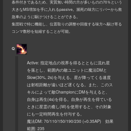
条件付きであるため、実質無い時間の方が多いものの70％という
大きなMS増加を手に入れるpassive。瀕死の味方にリバーから救
急車のように駆けつけることができる。
集団戦で特に機能し、位置取りの調整や回復する味方へ駆け寄る
コンマ数秒を短縮することが可能。
Q
Active: 指定地点の視界を得るとともに流れ星
を落とし、範囲内の敵ユニットに魔法DMと
Slow(30%, 2s)を与える。星が降ってくる速度
は射程距離が遠いほど遅くなる。また、このス
キルによって敵ChampionにDMを与えると、
自身は再生(4s)を得る。自身が再生を得ている
ときに星霊の癒し(W)を使用すると、その対象
にも一定時間再生を付与する。
魔法DM: 70/110/150/190/230 (+0.35AP) 効果
範囲: 235