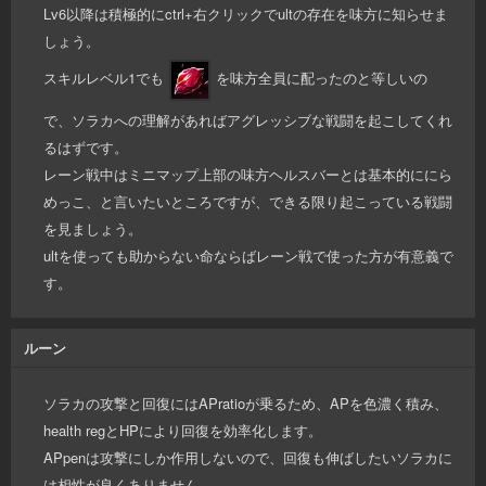
Lv6以降は積極的にctrl+右クリックでultの存在を味方に知らせま
しょう。
スキルレベル1でも
を味方全員に配ったのと等しいの
で、ソラカへの理解があればアグレッシブな戦闘を起こしてくれ
るはずです。
レーン戦中はミニマップ上部の味方ヘルスバーとは基本的ににら
めっこ、と言いたいところですが、できる限り起こっている戦闘
を見ましょう。
ultを使っても助からない命ならばレーン戦で使った方が有意義で
す。
ルーン
ソラカの攻撃と回復にはAPratioが乗るため、APを色濃く積み、
health regとHPにより回復を効率化します。
APpenは攻撃にしか作用しないので、回復も伸ばしたいソラカに
は相性が良くありません。