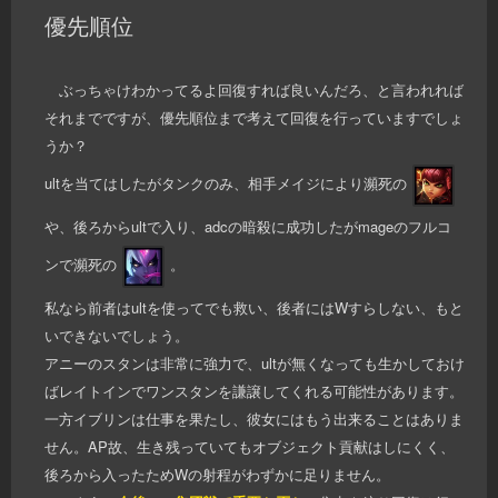
優先順位
ぶっちゃけわかってるよ回復すれば良いんだろ、と言われれば
それまでですが、優先順位まで考えて回復を行っていますでしょ
うか？
ultを当てはしたがタンクのみ、相手メイジにより瀕死の
や、後ろからultで入り、adcの暗殺に成功したがmageのフルコ
ンで瀕死の
。
私なら前者はultを使ってでも救い、後者にはWすらしない、もと
いできないでしょう。
アニーのスタンは非常に強力で、ultが無くなっても生かしておけ
ばレイトインでワンスタンを謙譲してくれる可能性があります。
一方イブリンは仕事を果たし、彼女にはもう出来ることはありま
せん。AP故、生き残っていてもオブジェクト貢献はしにくく、
後ろから入ったためWの射程がわずかに足りません。