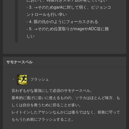
- 3. →そのためgankに対して弱く、ビジョンコ
ントロールも行い辛い
- 4. 親の仇かのようにフォーカスされる
- 5. →そのため位置取りがmageやADC並に難
しい
サモナースペル
・
フラッシュ
言わずもがな最強にして必須のサモナースペル。
基本的に逃げに追いに使えるものの、ソラカはほとんど味方、も
しくは自分を救うために切ることが多い。
レイトインしたアサシンなんかには後ろではなく、前衛に守って
もらうため前にフラッシュすること。