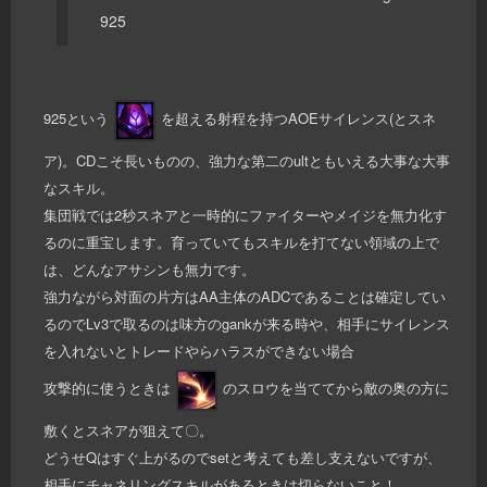
925
925という
を超える射程を持つAOEサイレンス(とスネ
ア)。CDこそ長いものの、強力な第二のultともいえる大事な大事
なスキル。
集団戦では2秒スネアと一時的にファイターやメイジを無力化す
るのに重宝します。育っていてもスキルを打てない領域の上で
は、どんなアサシンも無力です。
強力ながら対面の片方はAA主体のADCであることは確定してい
るのでLv3で取るのは味方のgankが来る時や、相手にサイレンス
を入れないとトレードやらハラスができない場合
攻撃的に使うときは
のスロウを当ててから敵の奥の方に
敷くとスネアが狙えて〇。
どうせQはすぐ上がるのでsetと考えても差し支えないですが、
相手にチャネリングスキルがあるときは切らないこと！