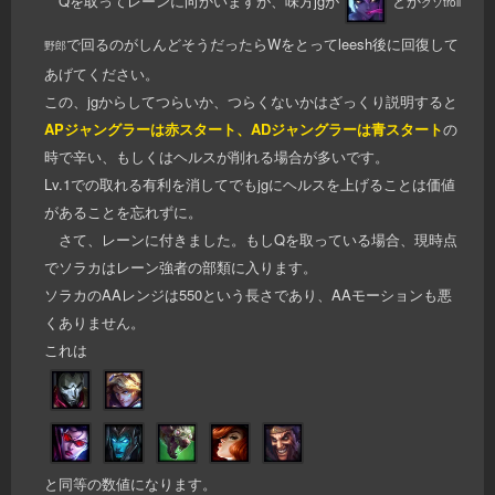
Qを取ってレーンに向かいますが、味方jgが
とか
クソtroll
で回るのがしんどそうだったらWをとってleesh後に回復して
野郎
あげてください。
この、jgからしてつらいか、つらくないかはざっくり説明すると
APジャングラーは赤スタート、ADジャングラーは青スタート
の
時で辛い、もしくはヘルスが削れる場合が多いです。
Lv.1での取れる有利を消してでもjgにヘルスを上げることは価値
があることを忘れずに。
さて、レーンに付きました。もしQを取っている場合、現時点
でソラカはレーン強者の部類に入ります。
ソラカのAAレンジは550という長さであり、AAモーションも悪
くありません。
これは
と同等の数値になります。