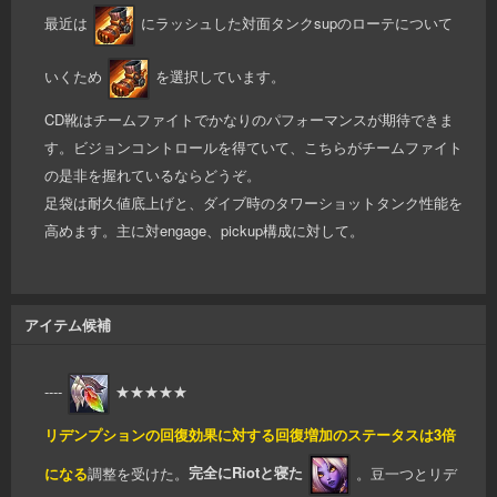
最近は
にラッシュした対面タンクsupのローテについて
いくため
を選択しています。
CD靴はチームファイトでかなりのパフォーマンスが期待できま
す。ビジョンコントロールを得ていて、こちらがチームファイト
の是非を握れているならどうぞ。
足袋は耐久値底上げと、ダイブ時のタワーショットタンク性能を
高めます。主に対engage、pickup構成に対して。
アイテム候補
----
★★★★★
リデンプションの回復効果に対する回復増加のステータスは3倍
になる
調整を受けた。
完全にRiotと寝た
。豆一つとリデ