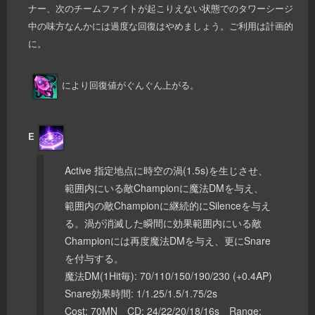
ナー、次のチームファイトが起こりえない状態でのタワーシージ
中の味方なんかには過度な回復はやめましょう。ご利用は計画的
に。
により回復値がぐんぐん上がる。
E
Active 指定地点に時空の渦(1.5s)を生じさせ、
範囲内にいる敵Championに魔法DMを与え、
範囲内の敵Championに継続的にSilenceを与え
る。渦が消滅した瞬間に効果範囲内にいる敵
Championには再度魔法DMを与え、更にSnare
を付与する。
魔法DM(1Hit毎): 70/110/150/190/230 (+0.4AP)
Snare効果時間: 1/1.25/1.5/1.75/2s
Cost: 70MN CD: 24/22/20/18/16s Range: