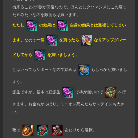
出来ることの9割が回復なので、ほんとにクソマジメにこの腐っ
た豆みたいなのを隙あらば買います。
ただし
の効果は
自身の効果とは重複してしまい
ます。
なので
一個
を買ったら
なりアップグレー
ドしてから
を買いましょう。
とはいってもサポートなので始めは
もしっかり買いまし
ょう。
派生ですが、基本は豆派生
で枠が無いので
へ行
きます。お金もがっぽり、ミニオン死んだらサステインも大き
い。
靴は
あたりから選択。