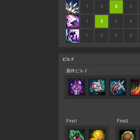
1
2
3
4
1
2
3
4
1
2
3
4
ビルド
最終ビルド
First1
First2