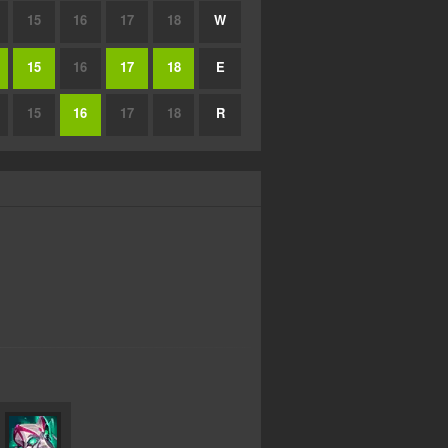
15
16
17
18
W
15
16
17
18
E
15
16
17
18
R