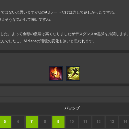
ではないと思いますがQのADレートだけは許して欲しかったですね。
に消えそうな気がして怖いですね。
ありました。よって金額の敷居は高くなりましたがデスダンスor黒斧を推奨します
ませんでしたし、Midlaneの環境の変化も無いと思われます。
パッシブ
5
6
7
8
9
10
11
12
13
14