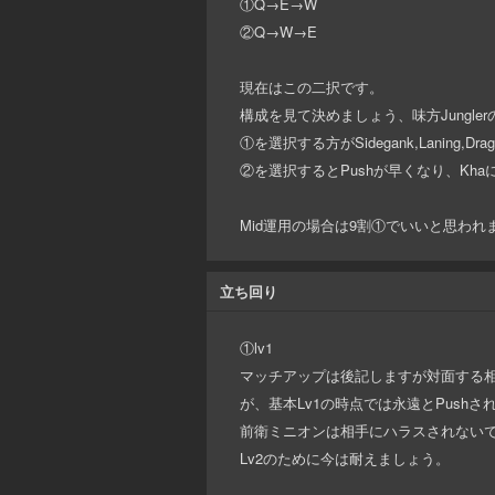
①Q→E→W
②Q→W→E
現在はこの二択です。
構成を見て決めましょう、味方Jungle
①を選択する方がSidegank,Lanin
②を選択するとPushが早くなり、Kh
Mid運用の場合は9割①でいいと思われ
立ち回り
①lv1
マッチアップは後記しますが対面する
が、基本Lv1の時点では永遠とPus
前衛ミニオンは相手にハラスされないで
Lv2のために今は耐えましょう。