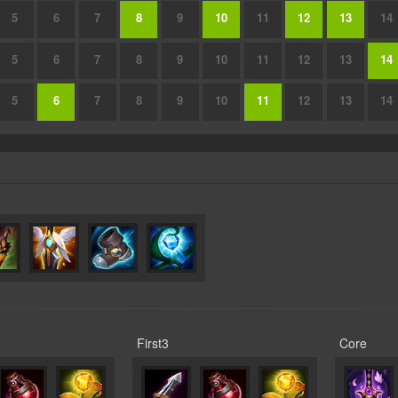
5
6
7
8
9
10
11
12
13
14
5
6
7
8
9
10
11
12
13
14
5
6
7
8
9
10
11
12
13
14
First3
Core