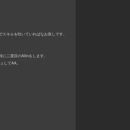
スでスキルを吐いていればなお良しです。
。
に二度目のAllinをします。
シュしてAA。