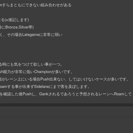
rmすらまともにできない組み合わせがある
(※後記します)
ronze,Silver帯)
く、その場合Lategameに非常に弱い
プレイする時にも気をつけて欲しい事が一つ。
ush能力が非常に低いChampionが多いです。
いい例で、対面がレーン上にいる場合Push出来ない、してはいけないケースが多いです。
mする事が出来ずSidelaneにまで害を及ぼします。
を確認した後Pushし、Gankされるであろうと予想されるレーンへRoamし