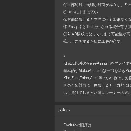
①１部絶対に無理な対面が存在し、Fa
②DPSに非常に弱い
③対面に負けると本当に何も出来なくなる
④PickするとTroll扱いされる場合有り(特にB
⑤AllAD構成になってしまう可能性が高
⑥ハラスをするために工夫が必要
※
Khazix以外のMeleeAssasinを
基本的なMeleeAssasinは一部を除きP
Kha,Fizz,Talon,Akali等は
そのため対面に一度負けると一方的にRoa
もし負けてしまった際はレーナーのMia
スキル
Evoluteの順序は