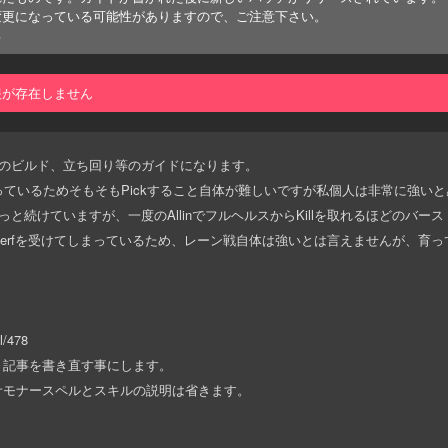
変更になっている可能性がありますので、ご注意下さい。
る
報が存在しません
hazixのビルド、立ち回り等のガイドになります。
っているためそもそもPickすること自体が難しいですが私個人は非常に強い
運用をずっと続けていますが、一度のAllinでフルヘルスからKillを取れるほどの
るNerfを受けてしまっているため、レーン戦自体は強いとは言えませんが、育
l/478
く記事を書き直す事にします。
サモナースペルとスキルの説明は省きます。