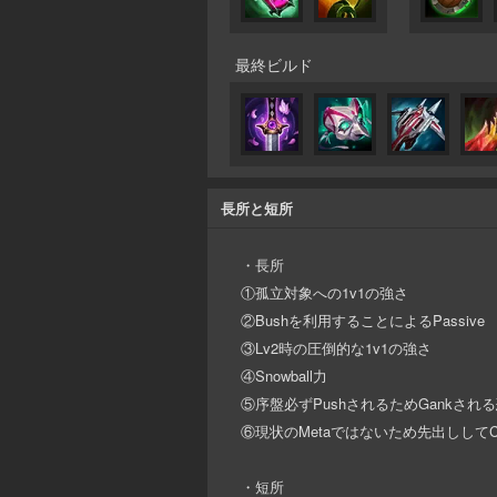
最終ビルド
長所と短所
・長所
①孤立対象への1v1の強さ
②Bushを利用することによるPassive
③Lv2時の圧倒的な1v1の強さ
④Snowball力
⑤序盤必ずPushされるためGankされ
⑥現状のMetaではないため先出ししてCo
・短所