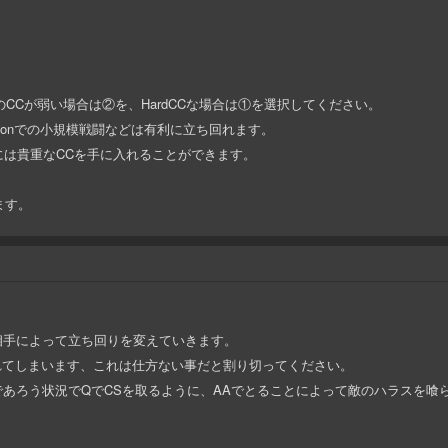
rのCCが弱い場合は②を、HardCCな場合は①を選択してください。
g,Dragonでの小規模戦闘などは有利に立ち回れます。
aには貴重なCCを手に入れることができます。
ます。
相手によって立ち回りを変えていきます。
hされてしまいます、これは仕方ない事だと割り切ってください。
あろう状況でQでCSを取るように、AAでとることによって敵のハラスを喰