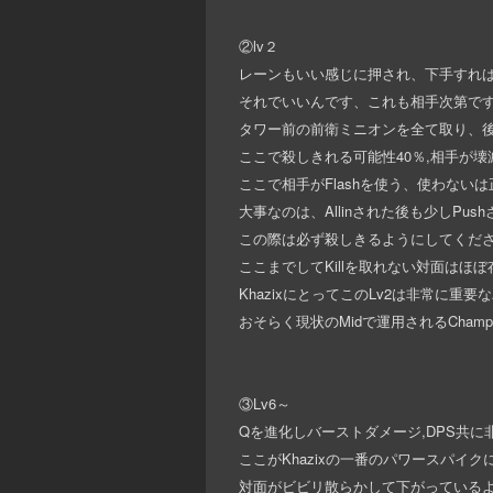
②lv２
レーンもいい感じに押され、下手すれ
それでいいんです、これも相手次第で
タワー前の前衛ミニオンを全て取り、後
ここで殺しきれる可能性40％,相手が壊
ここで相手がFlashを使う、使わな
大事なのは、Allinされた後も少しPu
この際は必ず殺しきるようにしてください。
ここまでしてKillを取れない対面はほ
KhazixにとってこのLv2は非常に
おそらく現状のMidで運用されるChampで
③Lv6～
Qを進化しバーストダメージ,DPS共に
ここがKhazixの一番のパワースパイ
対面がビビリ散らかして下がっているよう