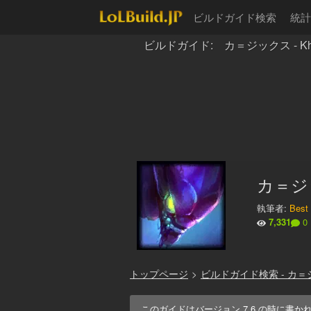
ビルドガイド検索
統計
ビルドガイド: カ＝ジックス - Kha
カ＝ジック
執筆者:
Best
7,331
0
トップページ
>
ビルドガイド検索 - カ
このガイドはバージョン
7.6
の時に書か