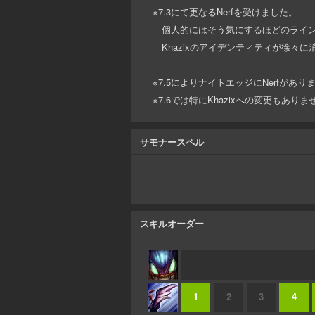
※7.3にて更なるNerfを受けました。
個人的にはそう気にするほどのライン
Khazixのアイデンティティが徐々
※7.5によりナイトエッジにNerfが
※7.6では特にKhazixへの変更もあり
サモナースペル
スキルオーダー
1
2
3
4