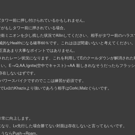
ばタワー前に押し付けられているかもしれません。
すがもしタワー前に押されている場合。
衛ミニオンを少し残した状況でAllinしてください、相手がタワー前のハラ
滅的なHealthになる確率60％です。これはほぼ間違いないと考えてください
いは正直あまり大事なポイントではありません。
shされたレーン状況になります、これを利用してEのクールダウンが解消された時
E→Q,AA,Ignite(空中でキャスト)→AA 殺しきれなそうだったらフラッ
ぼ存在しないはずです。
重要なパワースパイクですのでここは練習が必須です。
Lv2のKhazixより強いであろう相手はCorki,Malzぐらいです。
非常に向上します。
クになり、Lv先行した場合勝てない対面は存在しないと言ってもいいです。
ならPush→Roam。