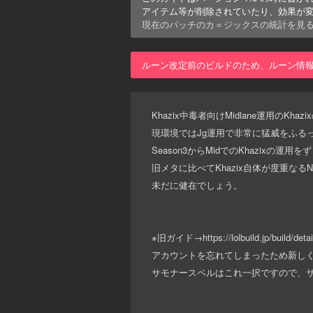
アイテム等が削除されていたり、効果が
現在のパッチの
カ＝ジックス
の統計を見
ルーン改定前のビルドのため、ルーン情
Khazix中毒者向けMidlane運用のK
現環境ではJg運用で非常に猛威をふる
Season3からMidでのKhazixの
旧メタに比べてKhazix自体が度重な
未だに健在でしょう。
※旧ガイド→https://lolbuild.jp/build/detai
アカウントを忘れてしまったため新し
サモナースペルはこれ一択ですので、