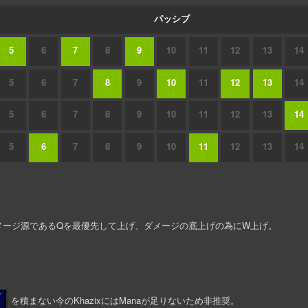
パッシブ
5
6
7
8
9
10
11
12
13
14
5
6
7
8
9
10
11
12
13
14
5
6
7
8
9
10
11
12
13
14
5
6
7
8
9
10
11
12
13
14
なダメージ源であるQを最優先して上げ、ダメージの底上げの為にW上げ。
を積まない今のKhazixにはManaが足りないため非推奨。