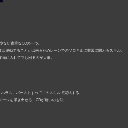
数少ない貴重なCCの一つ。
複数回発動することが出来るためレーンでのソロキルに非常に関わるスキル。
ず頭に入れて立ち回るのが大事。
ム、ハラス、バーストすべてこのスキルで完結する。
メージを叩き出せる、CDが短いのも◎。