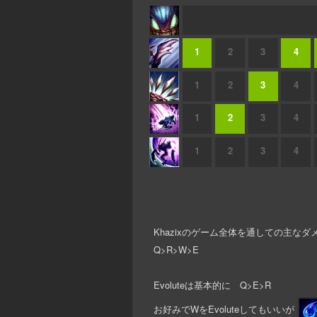
1
2
3
4
1
2
3
4
1
2
3
4
1
2
3
4
Khazixのゲーム全体を通しての主
Q>R>W>E
Evoluteは基本的に Q>E>R
お好みでWをEvoluteしてもいいが