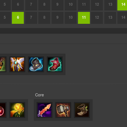
5
6
7
8
9
10
11
12
13
14
5
6
7
8
9
10
11
12
13
14
Core