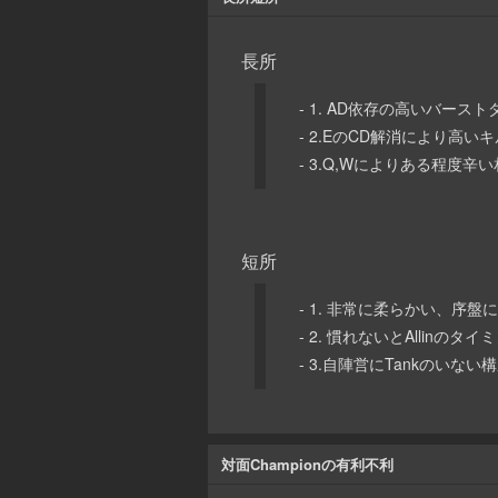
長所
- 1. AD依存の高いバース
- 2.EのCD解消により
- 3.Q,Wによりある程度
短所
- 1. 非常に柔らかい、序
- 2. 慣れないとAllinの
- 3.自陣営にTankのいな
対面Championの有利不利