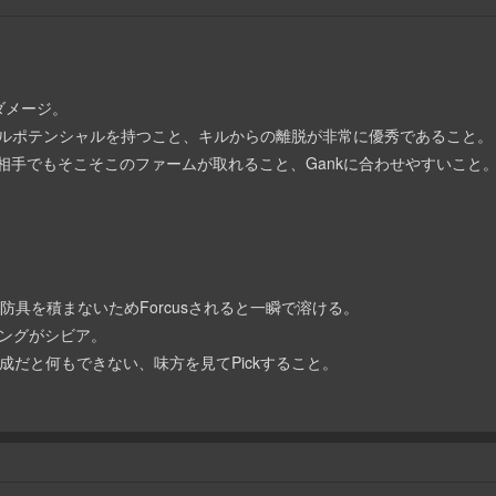
トダメージ。
高いキルポテンシャルを持つこと、キルからの離脱が非常に優秀であること。
辛い相手でもそこそこのファームが取れること、Gankに合わせやすいこと
盤に防具を積まないためForcusされると一瞬で溶ける。
タイミングがシビア。
い構成だと何もできない、味方を見てPickすること。