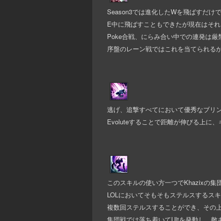
Season3では進化したWを飛ばすだ
E中に飛ばすこともできたが現在はそれも
Poke合戦、にらみ合い中での連発は厳
序盤のレーン戦ではこれを当てられる
逃げ、追撃すべてにおいて優秀なブリ
Evoluteすることで距離が伸びる上
このスキルの使い方一つでKhazixの
LOLにおいてそもそもステルスするス
複数回ステルスすることができ、その上P
集団戦では落ち着いてUltを発動し、