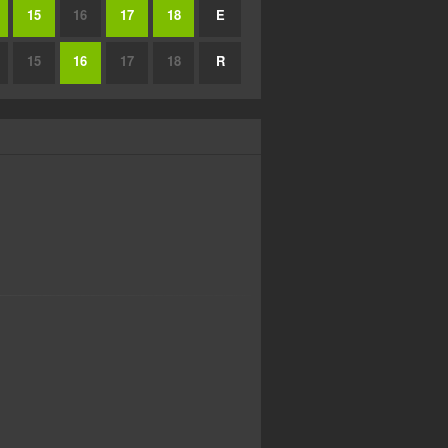
15
16
17
18
E
15
16
17
18
R