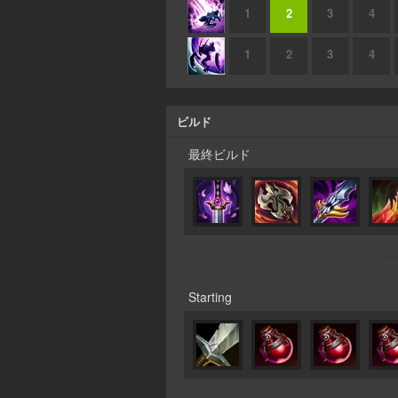
1
2
3
4
1
2
3
4
ビルド
最終ビルド
Starting