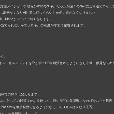
けで対面メイジがハゲ散らかす闇のスキルだったが諸々のNerfにより進化すら
出来なくなりAllin前に打つぐらいしか使い道がなくなりました。
禁、Manaがマッハで無くなります。
か当てられないかでソロキルの制度が非常に左右されます。
ンク。
に、キル、キルアシストを取る事でCDが解消されるようになり非常に優秀なスキ
集団戦での輝きは変わります。
キルに対しての対策はかなり難しく、速い展開の集団戦になればなおさら処理
assiveを毎度発動できるようになるこのスキルはかなり優秀。
敵キャリーを瞬殺しましょう。