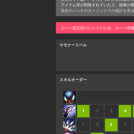
アイテム等が削除されていたり、効果が
現在のパッチの
カ＝ジックス
の統計を見
ルーン改定前のビルドのため、ルーン情
サモナースペル
スキルオーダー
1
2
3
4
1
2
3
4