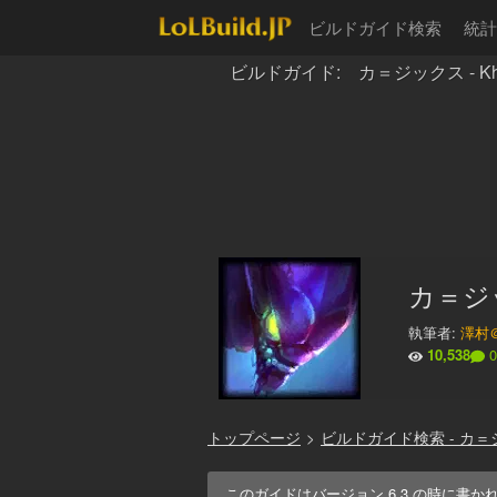
ビルドガイド検索
統計
ビルドガイド: カ＝ジックス - Kha
カ＝ジック
執筆者:
澤村
10,538
0
トップページ
>
ビルドガイド検索 - カ
このガイドはバージョン
6.3
の時に書か