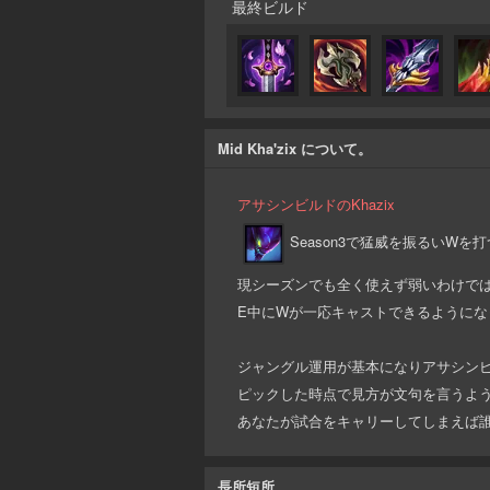
最終ビルド
Mid Kha'zix について。
アサシンビルドのKhazix
Season3で猛威を振るいWを
現シーズンでも全く使えず弱いわけで
E中にWが一応キャストできるようにな
ジャングル運用が基本になりアサシンビルド
ピックした時点で見方が文句を言うような
あなたが試合をキャリーしてしまえば
長所短所