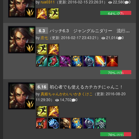
by
rua0311
（更新:
2016-02-15 23:26:31
）
22,580
0
64
% (
27
)
6.3
パッチ6.3 ジャングルニダリー 流行りのスタイル
by
庄七
（更新:
2016-02-17 23:43:21
）
21,014
0
70
% (
13
)
6.16
初心者でも使えるカチカチにゃんこ！
by
真姫ちゃんかわいいかきくけこ
（更新:
2016-08-20
11:29:30
）
14,702
0
76
% (
11
)