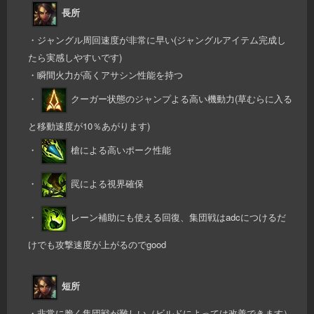
長所
・ジャングル周回速度が非常に早い(ジャングルアイテム完成し
たら実感しやすいです)
・瞬間火力が高くアサシン性能を持つ
・
クーガー状態のジャンプよる高い機動力(草むらに入る
と移動速度が10％あがります)
・
槍による高いポーク性能
・
罠による視界確保
・
レーン補助にも使える回復、集団戦はadcにつけるだ
けでも攻撃速度が上がるのでgood
短所
・非常に脆く集団戦が難しい（ビルドによっては改善できます）