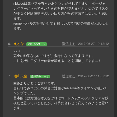
nidaleeは赤バフを狩ったあとマナが枯れてしまい、相手ジャ
ングラーが入ってきたときの対処ができません。なのでリスク
が少なく経験値効率のいい回り方がその方法ではないかと思い
ます。
rengerもヘルス管理がとても難しいので同様の理由だと思われ
ます。
6
.
えとな
返信する
2017-06-27 10:18:12
登録済みユーザ
>> 4
完全に独学なものですが、参考になって何よりです。
これを機に二ダリー信者が増えることを期待してます...！
7
.
昭和天皇
返信する
2017-06-27 11:07:12
登録済みユーザ
回答ありがとうございます。
言われてみればその試合は対面がlee elise等タイマンが強いチ
ャンプでした。
基本的には対面を考えなければゴーレム以外のフルクリアが鉄
板だと思っていましたが、相手に合わせて変えてみようと思い
ます。