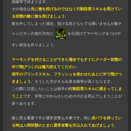
高確率で決まります。
その場合は
先に槍を投げるのではなく行動阻害スキルを受けてい
る状態の敵に槍を投げましょう
。
槍を外してしまった場合、投げる前どちらでも構いませんが敵チ
ャンピオンの進行方向に
を仕掛けてマーキングをつけや
すい状況を作りましょう。
マーキングを付けることがで
きた場合でもすぐにクーダー状態の
Wで飛びつくのは極力控えてください
。
相手のブリンクスキル、フラッシュを使わせたあとにWで飛びつ
きましょう
。そうした方がキル出来る確率が高くなります。
この際に注意したいことは相手の
行動阻害スキルに捕まってしま
うこと
です。非常にやわらかいためそののま死んでしまうことが
多々あります。
槍と罠も重要ですが通常攻撃も大事です。特に
赤バフを持ってい
る時は人間状態のときに通常攻撃を沢山入れてあげましょう
。