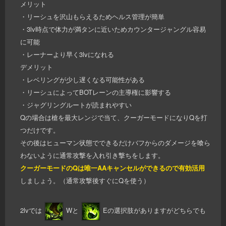
メリット
・リーシュを沢山もらえるためヘルス管理が簡単
・3lv時点で体力が満タンに近いためカウンタージャングル容易
に可能
・レーナーより早く3lvになれる
デメリット
・レベリングが少し遅くなる可能性がある
・リーシュによってBOTレーンの主導権に影響する
・ジャグリングルートが読まれやすい
Qの場合は槍を最大レンジで当て、クーガーモードになりQを打
つだけです。
その後はヒューマン状態でできるだけバフからのダメージを喰ら
わないように通常攻撃を入れ引き撃ちをします。
クーガーモードのQは唯一AAキャンセルができるので有効活用
しましょう。（通常攻撃後すぐにQを使う）
2lvでは
Wと
Eの選択肢がありますがどちらでも