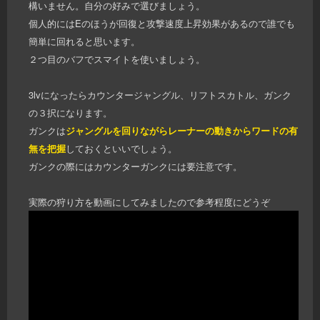
構いません。自分の好みで選びましょう。
個人的にはEのほうが回復と攻撃速度上昇効果があるので誰でも
簡単に回れると思います。
２つ目のバフでスマイトを使いましょう。
3lvになったらカウンタージャングル、リフトスカトル、ガンク
の３択になります。
ガンクは
ジャングルを回りながらレーナーの動きからワードの有
無を把握
しておくといいでしょう。
ガンクの際にはカウンターガンクには要注意です。
実際の狩り方を動画にしてみましたので参考程度にどうぞ