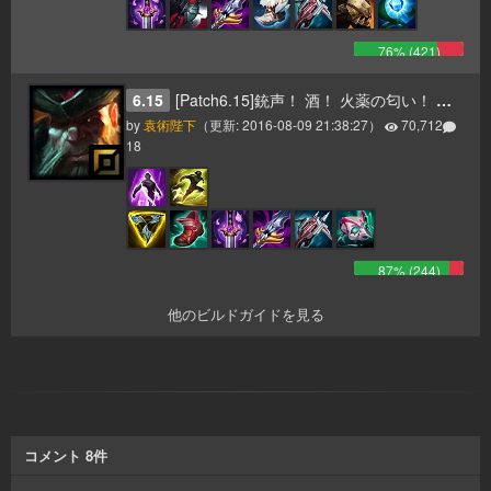
76
% (
421
)
6.15
[Patch6.15]銃声！ 酒！ 火薬の匂い！ そして一斉砲撃のお知らせだ！ ヤーハハーハー！
by
袁術陛下
（更新:
2016-08-09 21:38:27
）
70,712
18
87
% (
244
)
他のビルドガイドを見る
コメント
8
件