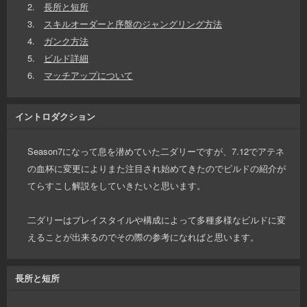
2.
長所と短所
3.
スキルオーダーと序盤のジャングリング方法
4.
ガンク方法
5.
ビルド詳細
6.
マッチアップについて
イントロダクション
Season7になって息を潜めていた二ダリーですが、7.12でアテネ
の血杯に変更によりまた注目され始めてきたのでビルドの紹介が
てらすこし解説をしていきたいと思います。
二ダリーはプレイスタイルや構成によって多種多様なビルドに変
えることが出来るのでその際の参考になればと思います。
長所と短所