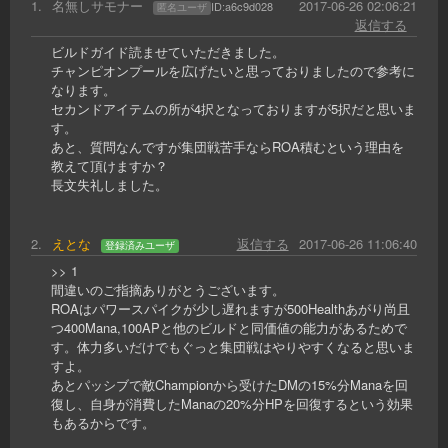
1
.
名無しサモナー
2017-06-26 02:06:21
ID:
a6c9d028
匿名ユーザ
返信する
ビルドガイド読ませていただきました。
チャンピオンプールを広げたいと思っておりましたので参考に
なります。
セカンドアイテムの所が4択となっておりますが5択だと思いま
す。
あと、質問なんですが集団戦苦手ならROA積むという理由を
教えて頂けますか？
長文失礼しました。
2
.
えとな
返信する
2017-06-26 11:06:40
登録済みユーザ
>> 1
間違いのご指摘ありがとうございます。
ROAはパワースパイクが少し遅れますが500Healthあがり尚且
つ400Mana,100APと他のビルドと同価値の能力があるためで
す。体力多いだけでもぐっと集団戦はやりやすくなると思いま
すよ。
あとパッシブで敵Championから受けたDMの15%分Manaを回
復し、自身が消費したManaの20%分HPを回復するという効果
もあるからです。