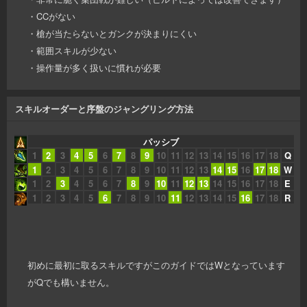
・CCがない
・槍が当たらないとガンクが決まりにくい
・範囲スキルが少ない
・操作量が多く扱いに慣れが必要
スキルオーダーと序盤のジャングリング方法
パッシブ
1
2
3
4
5
6
7
8
9
10
11
12
13
14
15
16
17
18
Q
1
2
3
4
5
6
7
8
9
10
11
12
13
14
15
16
17
18
W
1
2
3
4
5
6
7
8
9
10
11
12
13
14
15
16
17
18
E
1
2
3
4
5
6
7
8
9
10
11
12
13
14
15
16
17
18
R
初めに最初に取るスキルですがこのガイドではWとなっています
がQでも構いません。