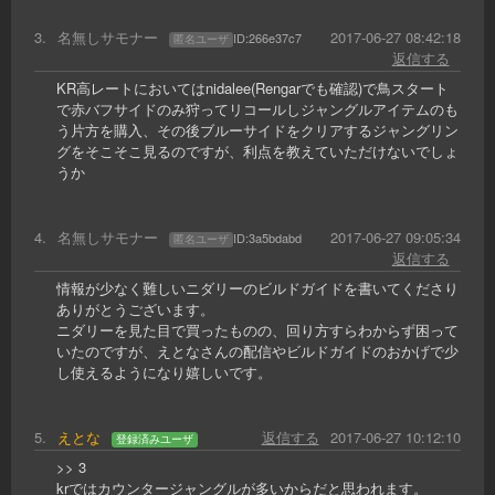
3
.
名無しサモナー
2017-06-27 08:42:18
ID:
266e37c7
匿名ユーザ
返信する
KR高レートにおいてはnidalee(Rengarでも確認)で鳥スタート
で赤バフサイドのみ狩ってリコールしジャングルアイテムのも
う片方を購入、その後ブルーサイドをクリアするジャングリン
グをそこそこ見るのですが、利点を教えていただけないでしょ
うか
4
.
名無しサモナー
2017-06-27 09:05:34
ID:
3a5bdabd
匿名ユーザ
返信する
情報が少なく難しいニダリーのビルドガイドを書いてくださり
ありがとうございます。
ニダリーを見た目で買ったものの、回り方すらわからず困って
いたのですが、えとなさんの配信やビルドガイドのおかげで少
し使えるようになり嬉しいです。
5
.
えとな
返信する
2017-06-27 10:12:10
登録済みユーザ
>> 3
krではカウンタージャングルが多いからだと思われます。