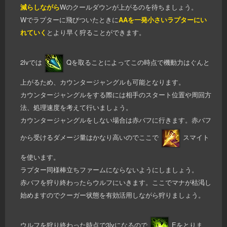
減らしながら
Wのクールダウンが上がるのを待ちましょう。
Wでラプターに飛びついたときに
AAを一発小さいラプターにい
れていく
とより早く狩ることができます。
2lvでは
Qを取ることによってこの時点で機動力はぐんと
上がるため、カウンタージャングルも可能となります。
カウンタージャングルをする際には相手のスタート位置や周回方
法、処理速度を考えて行いましょう。
カウンタージャングルをしない場合は赤バフに行きます。赤バフ
から受けるダメージ量はかなり高いのでここで
スマイト
を使います。
ラプター同様棒立ちファームにならないようにしましょう。
赤バフを狩り終わったらウルフにいきます。ここでマナが枯渇し
始めますのでクーガー状態を有効活用しながら狩りましょう。
ウルフを狩り終わった時点で3lvになるので
Eをとりま