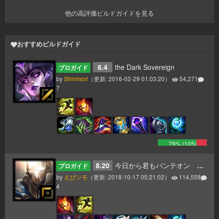
他の高評価ビルドガイドを見る
おすすめビルドガイド
6.4
the Dark Sovereign
プロガイド
by
Shinmori
（更新:
2016-02-29 01:03:20
）
54,271
7
79
% (
105
)
8.20
今日から君もパンテオン 更新8.20
プロガイド
by
えびンモ
（更新:
2018-10-17 05:21:02
）
114,558
4