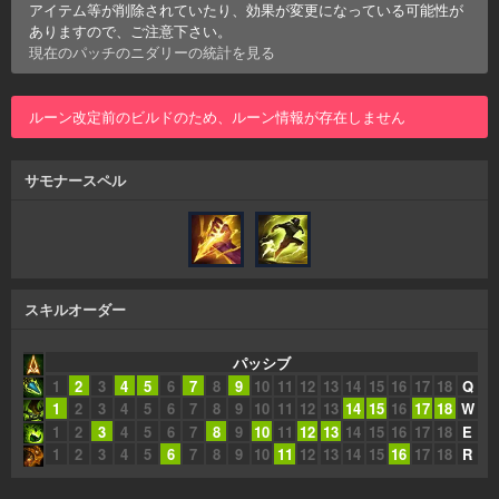
アイテム等が削除されていたり、効果が変更になっている可能性が
ありますので、ご注意下さい。
現在のパッチの
ニダリー
の統計を見る
ルーン改定前のビルドのため、ルーン情報が存在しません
サモナースペル
スキルオーダー
パッシブ
1
2
3
4
5
6
7
8
9
10
11
12
13
14
15
16
17
18
Q
1
2
3
4
5
6
7
8
9
10
11
12
13
14
15
16
17
18
W
1
2
3
4
5
6
7
8
9
10
11
12
13
14
15
16
17
18
E
1
2
3
4
5
6
7
8
9
10
11
12
13
14
15
16
17
18
R