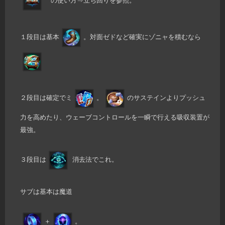
の使い方⇒立ち回りを参照。
１段目は基本
。対面ゼドなど確実にゾニャを積むなら
２段目は確定でミ
。
のサステインよりプッシュ
力を高めたり、ウェーブコントロールを一瞬で行える吸収装置が
最強。
３段目は
消去法でこれ。
サブは基本は魔道
＋
。