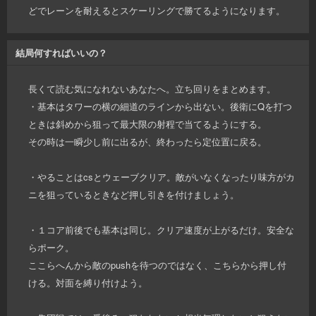
どでレーンを耐えるとスケーリングで勝てるようになります。
結局何すればいいの？
長くて読む気になれないあなたへ。立ち回りをまとめます。
・基本はタワーの横の細道のラインから出ない。後衛にQを打つ
ときは斜めから狙って最大限の射程で当てるようにする。
その時は一瞬少し前に出るが、終わったら定位置に戻る。
・やることはcsとウェーブクリア。敵がいなくなったり味方がカ
ニを狙っているときなど押し引きを付けましょう。
・１コア前後でも基本は同じ。クリア速度が上がるだけ。安全な
らポーク。
ここらへんから敵のpushを待つのではなく、こちらから押し付
ける。対面を縛り付けよう。