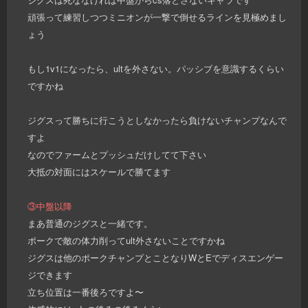
頑張って練習しつつミニオンが一撃で倒せるラインを見極めまし
ょう
もし1v1になったら、ultを外さない。パッシブを意識するくらい
ですかね
ジグスって勝ちに行こうとしなかったら負けないチャンプなんで
すよ
なのでファームとプッシュだけしてて下さい
大抵の対面にはスケールで勝てます
③中盤以降
まあ普通のジグスと一緒です。
ポークで敵の体力削ってult外さないことですかね
ジグスは他のポークチャンプとことなりWとEでディスエンゲー
ジできます
立ち位置は一番後ろですよ〜