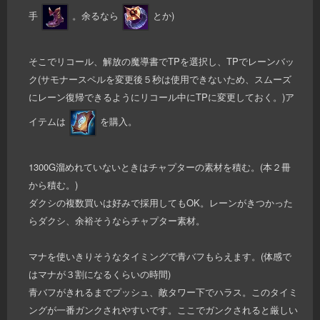
手
。余るなら
とか)
そこでリコール、解放の魔導書でTPを選択し、TPでレーンバッ
ク(サモナースペルを変更後５秒は使用できないため、スムーズ
にレーン復帰できるようにリコール中にTPに変更しておく。)ア
イテムは
を購入。
1300G溜めれていないときはチャプターの素材を積む。(本２冊
から積む。)
ダクシの複数買いは好みで採用してもOK。レーンがきつかった
らダクシ、余裕そうならチャプター素材。
マナを使いきりそうなタイミングで青バフもらえます。(体感で
はマナが３割になるくらいの時間)
青バフがきれるまでプッシュ、敵タワー下でハラス。このタイミ
ングが一番ガンクされやすいです。ここでガンクされると厳しい