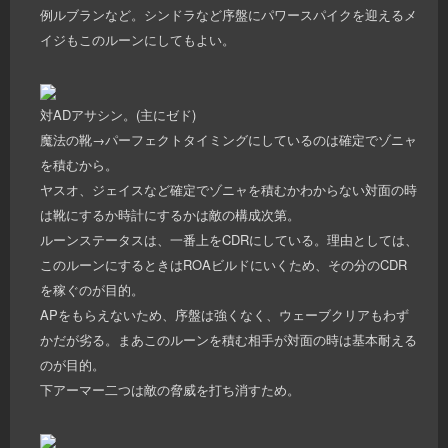
例ルブランなど。シンドラなど序盤にパワースパイクを迎えるメ
イジもこのルーンにしてもよい。
対ADアサシン。(主にゼド)
魔法の靴→パーフェクトタイミングにしているのは確定でゾニャ
を積むから。
ヤスオ、ジェイスなど確定でゾニャを積むかわからない対面の時
は靴にするか時計にするかは敵の構成次第。
ルーンステータスは、一番上をCDRにしている。理由としては、
このルーンにするときはROAビルドにいくため、その分のCDR
を稼ぐのが目的。
APをもらえないため、序盤は強くなく、ウェーブクリアもわず
かだが劣る。まあこのルーンを積む相手が対面の時は基本耐える
のが目的。
下アーマー二つは敵の脅威を打ち消すため。