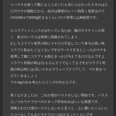
⒈ハラスを狙って敵にもミニオンにも当たらなかったスキルはた
だのマナの無駄だから。自分は最初のレーン戦長く居座るので
(10分95csで2000g貯まるくらい)マナ管理には神経質です。
⒉コラプトトニックがはやっているため、敵のサステインが高
く、多少のハラスは簡単に回復されてしまう。
むしろコラプト初手の時にマナだけ不足していて体力が高い時、
コラプト飲みたくなくないですか?ハラスするとこっちのマナを
使用して敵にコラプトを飲むきっかけ与えてるだけなんですよ
コラプト対面の時は(もちろんそうでなくてもですがコラプト対
面の時は特に)お互いスキルでウェーブクリアして、マナ差をつ
けていきましょう
マナregのみを考えたらリングの方が上です。
長くなりましたが、これが僕がハラスをしない理由です。ハラス
というかマナフローのスタック貯めれればいいな程度です。
実際どれだけ僕がハラスしないかと言うと、上に書いたくらいに
リコールしてもまだマナフローは4スタックくらいです