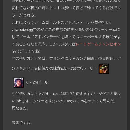
自分のレーンはもちろん、他のレーンのタワーが瀕死だけど取り
切れてない状況の時にトコトコ歩いて投げて帰ってくるだけでタ
ワーがとれる。
これによってチームゴールドのアドバンテージを得やすい。
champion.ggでのジグスの序盤の勝率が高いのはタワーゲームに
してゴールドアドバンテージを取ってスノーボールする展開がよ
くあるからだと思う。しかしジグスは
レートゲームチャンピオン
(後で詳しく記載)
他の使い方としては、ブリンクによるガンク回避、位置確保、ガ
ンク合わせ、集団戦での味方adcへの敵ブルーザー
からのピール
など使い方はさまざま、q,e,rは誰でも使えますが、ジグスの差は
wで出ます。タワーとりたいのにwがcd。wをケチって死んだ。
死なせた。
最悪ですね。