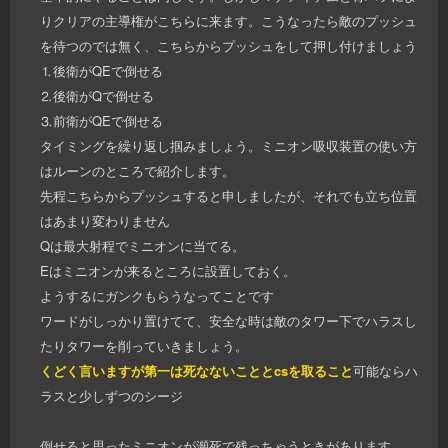
りクリアの主導権がこちらに来ます。こうなったら敵のプッシュ
を待つのでは無く、こちらからプッシュをして押し付けましょう
⒈後衛がQEで倒せる
⒉後衛がQで倒せる
⒊前衛がQEで倒せる
タイミングを繰り返し掴みましょう。ミニオン吸収装置の使い方
はルーンのところで紹介します。
先程こちらからプッシュすると申しましたが、それでも立ち位置
はあまり変わりません
Qは最大射程でミニオンに当てる。
Eはミニオンが来るところに設置しておく。
ようするにガンクもらうなってことです
ワードがしっかり置けてて、安全な時は敵のタワー下でハラスし
たりタワーを削っていきましょう。
くどく言いますが第一は死なないこととcsを取ること
可能ならハ
ラスと少しずつのシージ
倒せると思ったミニオンが瀕死で残っちゃうときがあります。