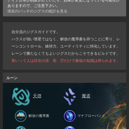
ありますので、ご注意下さい。
現在のパッチの
ジグス
の統計を見る
自分流のジグスガイドです。
ハラスが強い彗星ではなく、解放の魔導書を持つことに寄り、レ
ーンコントロール、維持力、ユーティリティに特化しています。
レーンで勝たなくてもよいジグスだからこそできるビルドです。
長いって人は目次の④、⑥、⑦だけで最低の知識は得られます。
ルーン
天啓
魔道
解放の魔導書
マナフローバンド