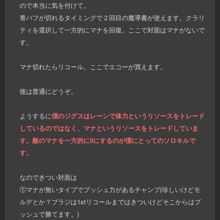
ので本当に気を付けて。
青バフが切れるタイミングで２回目の魔導書が使えます。クラリ
ティを選択して一方的にマナを回復。ここで対面はマナがないで
す。
マナ切れたらリコール。ここでエコーが買えます。
後は普通にどうぞ。
ようするに
僕のジグスはレーンで体力というリソースをトレード
しているのではなく、マナというリソースをトレードしていま
す。敵のマナを一方的に0にするのが僕にとってのソロキルで
す。
なのできつい対面は
①マナが無いタイプでプッシュ力があるチャンプ(珍しいけどモ
ルデとか？ブラジは1stリコールまではきついけどそこからはプ
ッシュで勝てます。)