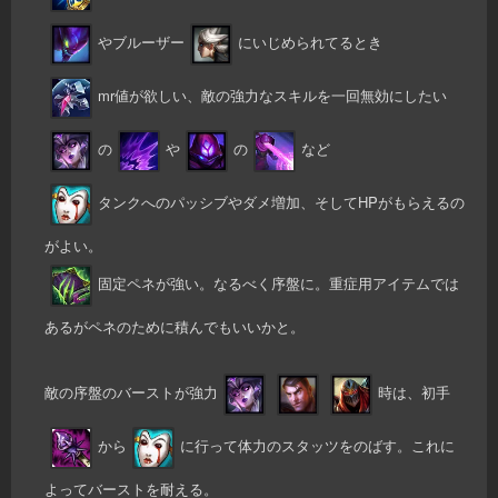
やブルーザー
にいじめられてるとき
mr値が欲しい、敵の強力なスキルを一回無効にしたい
の
や
の
など
タンクへのパッシブやダメ増加、そしてHPがもらえるの
がよい。
固定ペネが強い。なるべく序盤に。重症用アイテムでは
あるがペネのために積んでもいいかと。
敵の序盤のバーストが強力
時は、初手
から
に行って体力のスタッツをのばす。これに
よってバーストを耐える。