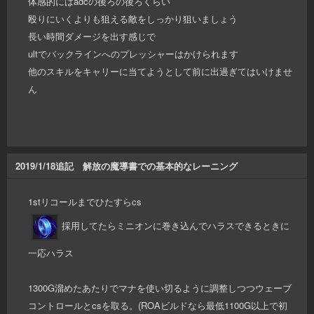
体感的にはadcの後ろの後ろくらい
殴りにいくよりも狙える敵をしっかり狙いましょう
長い時間ダメージを出す感じで
ultでバックラインへのプレッシャーはかけられます
他のスキルをキャリーに当てようとして前に出過ぎてはいけませ
ん
2019/1/18追記 解放の魔導書での基本的なレーニング
1stリコールまでひたすらcs
採用してたらミニオンに巻き込んでハラスできるときに
一応ハラス
1300G溜めたあたりでマナを使い切るように調整しつつウェーブ
コントロールとcsを取る。(ROAビルドなら最低1100G以上で初