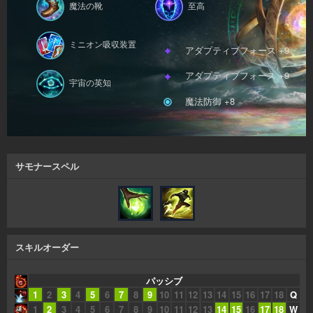
魔法の靴
至高
ミニオン吸収装置
アダプティブフォース +9
アダプティブフォース +9
宇宙の英知
魔法防御 +8
サモナースペル
スキルオーダー
パッシブ
1
2
3
4
5
6
7
8
9
10
11
12
13
14
15
16
17
18
Q
1
2
3
4
5
6
7
8
9
10
11
12
13
14
15
16
17
18
W