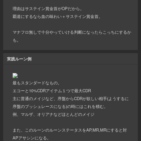
理由はサステイン賞金首がOPだから。
覇道にするなら血の味わい＋サステイン賞金首。
マナフロ無しで十分やっていける判断になったらこっちにするか
も。
実践ルーン例
最もスタンダードなもの。
エコーと10%CDRアイテム１つで最大CDR
主に普通のメイジなど、序盤からCDRが欲しい相手(ようするに
序盤のプッシュレースになる)の時にはこれを積む。
例、マルザ、オリアナなどほとんどのメイジ
また、このルーンのルーンステータスをAP,MR,MRにすると対
APアサシンになる。