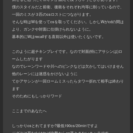
僕のスタイルだと前衛、後衛をそれぞれ均等に削っているので、
一回のミスが３匹のcsロストにつながります。
そんな時はWを使ってcsを取ってください。しかしWがcdの間は
より、ガンクや対面に仕掛けられないように。
基本的にWはrecallする直前以外は使いたくないです。
このように超チキンプレイです。なので対面(特にアサシンは)ロ
ームしたがります
なのでレーンワードや川へのピンクなどは欠かしてはいけません
他のレーンには迷惑をかけないように
てかアサシンが一回ロームミスったらタワー折れて相手は終わり
ます
そのためにもしっかりワード
ここまでのあなたへ
しっかりcsとれてますか?最低190cs/20minですよ
ジグスは死ななければ中盤からcs落とさないキャラです