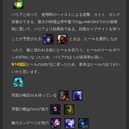
バリアと比べて、使用時のヘイストによる追撃、カイト、ガンク
回避ができる。最大の特徴は序中盤でのjg,midの2v2での小規模
戦に置いて、バリアより効果的である。対面がイグナイトを持つ
ことが予想される
ときは、ヒールを選択しなか
ったり、敵に使われる前にヒールを切ろう。ヒールのクールダウ
ンが270sになったため、バリアのほうが採用率が高い。
9/14追記
ヒールのcdが元に戻ったため、基本はヒールのほうがい
いかと思います。
対面が確定ccを持っている
序盤の敵jgのccが強力
敵のエンゲージが強力