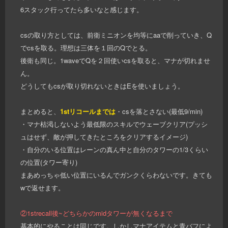
6スタック行ってたら多いなと感じます。
csの取り方としては、前衛ミニオンを均等にaaで削っていき、Q
でcsを取る。理想は三体を１回のQでとる。
後衛も同じ。1waveでQを２回使いcsを取ると、マナが切れませ
ん。
どうしてもcsが取り切れないときはEを使いましょう。
まとめると、
1stリコールまでは
・csを落とさない(最低9/min)
・マナ枯渇しないよう最低限のスキルでウェーブクリア(プッシ
ュはせず、敵が押してきたところをクリアするイメージ)
・自分のいる位置はレーンの真ん中と自分のタワーの1/3くらい
の位置(タワー寄り)
まあめっちゃ低い位置にいるんでガンクくらわないです。きても
wで返せます。
②1strecall後~どちらかのmidタワーが無くなるまで
基本的にやることは同じです。しかしマナアイテムと青バフによ