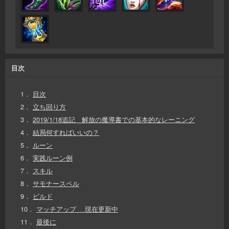
目次
1．
目次
2．
立ち回り方
3．
2019/1/18追記 解放の魔導書での基本的なレーニング
4．
結局何すればいいの？
5．
ルーン
6．
実践ルーン例
7．
スキル
8．
サモナースペル
9．
ビルド
10．
マッチアップ 現在更新中
11．
最後に