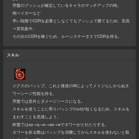
序盤のプッシュが確定しているキャラのマッチアップの時。
例ベイガーなど
早い段階でCDRを必要としなくてもプッシュで勝てるため、至高
⇒英気集中。
その分のCDRを稼ぐため、ルーンステータスでCDRを得る。
スキル
ジグスのパッシブ。これと後述のWによってメイジらしからぬタ
ワーシージ性能を誇る。
序盤では意外とダメージソースになる。
スキルを使うことに寄りパッシブのcdが短くなるため、スキルを
まわすことを意識しよう。
終盤ではaa→q→e→aa→wでタワーがとれたりする。
タワーを折る際はパッシブを消費してからスキルを使わないと取