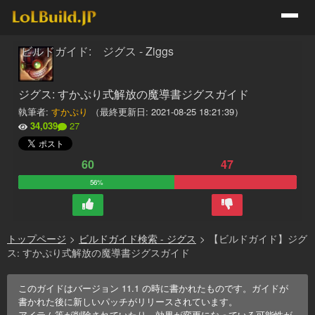
ビルドガイド: ジグス - Ziggs
ジグス: すかぷり式解放の魔導書ジグスガイド
執筆者:
すかぷり
（最終更新日:
2021-08-25 18:21:39
）
34,039
27
60
47
56%
トップページ
>
ビルドガイド検索 - ジグス
>
【ビルドガイド】ジグ
ス: すかぷり式解放の魔導書ジグスガイド
このガイドはバージョン
11.1
の時に書かれたものです。ガイドが
書かれた後に新しいパッチがリリースされています。
アイテム等が削除されていたり、効果が変更になっている可能性が