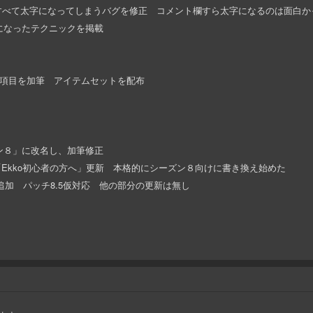
て太字になってしまうバグを修正 コメント欄すら太字になるのは面白か
可能になったテクニックを掲載
ンの項目を加筆 アイテムセットを配布
ズン８」に改名し、加筆修正
「Ekko初心者の方へ」更新 本格的にシーズン８向けに書き換え始めた
」追加 パッチ8.5仮対応 他の部分の更新は無し