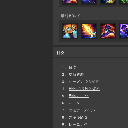
最終ビルド
目次
1．
目次
2．
更新履歴
3．
シーズン10ガイド
4．
Ekkoの長所と短所
5．
Ekkoのコツ
6．
ルーン
7．
サモナースペル
8．
スキル解説
9．
レーニング