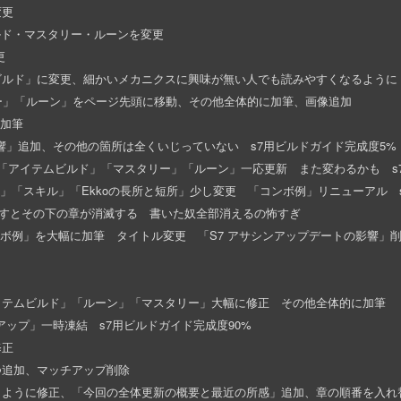
変更
ビルド・マスタリー・ルーンを変更
更
ムビルド」に変更、細かいメカニクスに興味が無い人でも読みやすくなるように
「ルーン」をページ先頭に移動、その他全体的に加筆、画像追加
」加筆
トの影響」追加、その他の箇所は全くいじっていない s7用ビルドガイド完成度5%
」追加、「アイテムビルド」「マスタリー」「ルーン」一応更新 また変わるかも s
リー」「スキル」「Ekkoの長所と短所」少し変更 「コンボ例」リニューアル 
その下の章が消滅する 書いた奴全部消えるの怖すぎ
ンボ例」を大幅に加筆 タイトル変更 「S7 アサシンアップデートの影響」
アイテムビルド」「ルーン」「マスタリー」大幅に修正 その他全体的に加筆
」一時凍結 s7用ビルドガイド完成度90%
修正
つ追加、マッチアップ削除
合うように修正、「今回の全体更新の概要と最近の所感」追加、章の順番を入れ