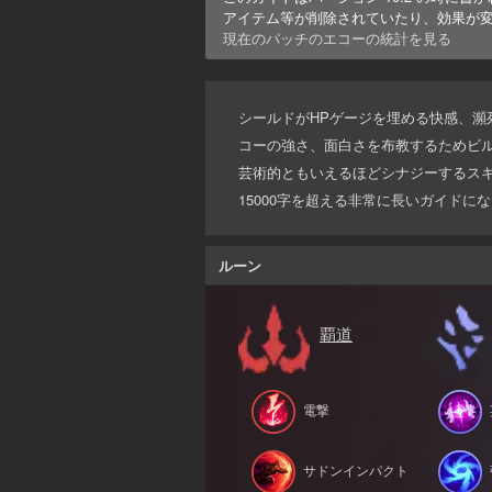
アイテム等が削除されていたり、効果が
現在のパッチの
エコー
の統計を見る
シールドがHPゲージを埋める快感、瀕死
コーの強さ、面白さを布教するためビ
芸術的ともいえるほどシナジーするス
15000字を超える非常に長いガイド
ルーン
覇道
電撃
サドンインパクト