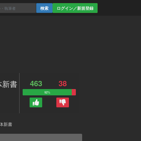
ログイン／新規登録
463
38
解体新書
92%
解体新書
。