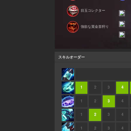
目玉コレクター
強欲な賞金首狩り
スキルオーダー
1
2
3
4
1
2
3
4
1
2
3
4
1
2
3
4