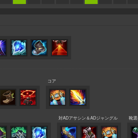
コア
対ADアサシン＆ADジャングル
靴選