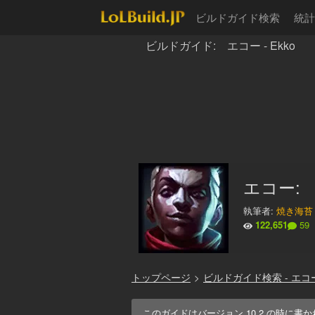
ビルドガイド検索
統計
ビルドガイド: エコー - Ekko
エコー: 【
執筆者:
焼き海苔
122,651
59
トップページ
>
ビルドガイド検索 - エコ
このガイドはバージョン
10.2
の時に書か