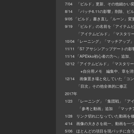
7/04 「ビルド」更新、その他細かい
8/14 「パッチ6.11の影響」削除、
9/05 「ビルド」書き直し「ルーン」変
9/19 「ビルド」の名前を「アイテ
「アイテムビルド」「マスタリー」
10/04 「レーニング」「マッチアップ
11/11 「S7 アサシンアップデー
11/14 「APEkko初心者の方へ
12/12 「アイテムビルド」「マスタ
※自分用メモ 編集中、章を消すと
12/14 画像置き場と化していた「コ
「目次」その他全体的に修正
2017年
1/23 「レーニング」「集団戦」「
「参考と動画」追加 「マッチアップ
1/28 リンク切れになっていた動画を
4/14 画像の大きさを統一、動画を一
5/06 ほとんどの項目を現パッチに