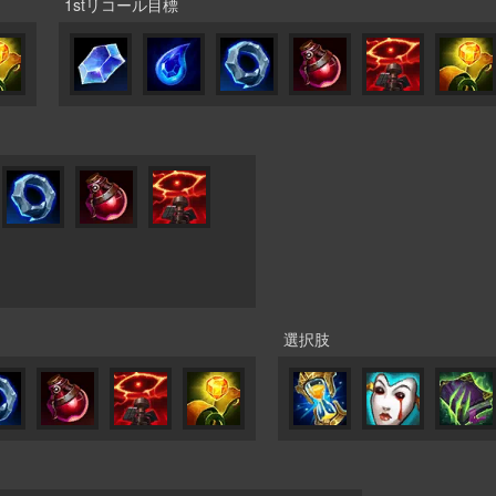
1stリコール目標
選択肢