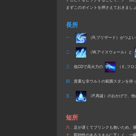
まずこのポイントを押さえておきまし
長所
一．
（R,ブリザード）がつよ
二．
（W,アイスウォール）と
三．
低CDで高火力の
（Ｅ,フ
四．
貴重な非ウルトの範囲スタンを持
五．
（P,再誕）のおかげで、
短所
六．
足が遅くてブリンクも無いため、
七．
即効性のあるスキルに乏しく、一