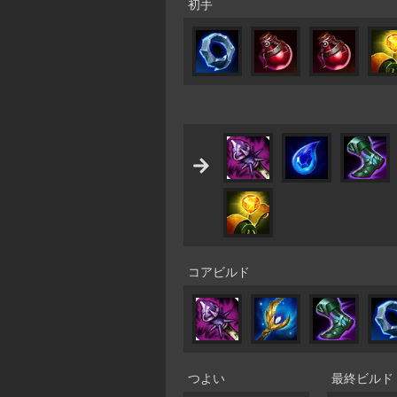
初手
コアビルド
つよい
最終ビルド