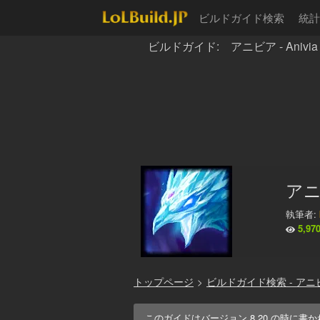
ビルドガイド検索
統計
ビルドガイド: アニビア - Anivia
アニ
執筆者:
5,97
トップページ
>
ビルドガイド検索 - アニ
このガイドはバージョン
8.20
の時に書か