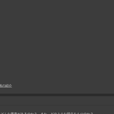
画の紹介
にどんな恩恵があるのか？ また、どのような弱点をもつのか？