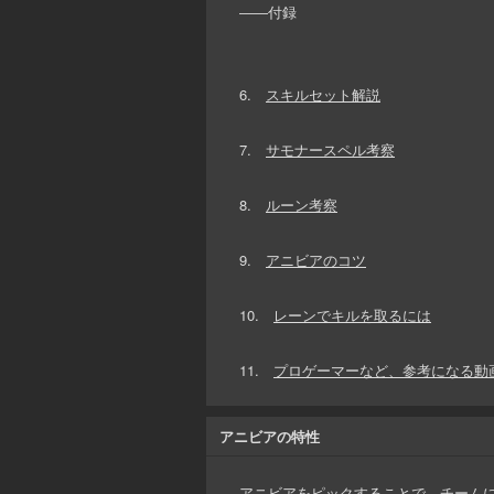
――付録
6.
スキルセット解説
7.
サモナースペル考察
8.
ルーン考察
9.
アニビアのコツ
10.
レーンでキルを取るには
11.
プロゲーマーなど、参考になる動
アニビアの特性
アニビアをピックすることで、チーム