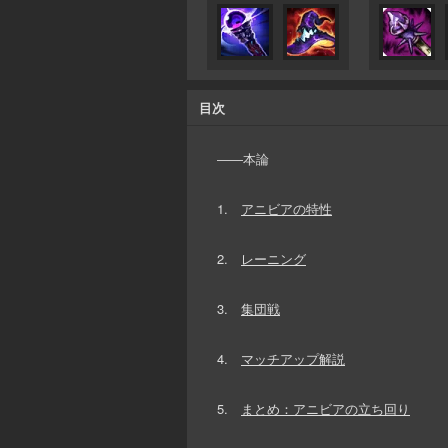
目次
――本論
1.
アニビアの特性
2.
レーニング
3.
集団戦
4.
マッチアップ解説
5.
まとめ：アニビアの立ち回り