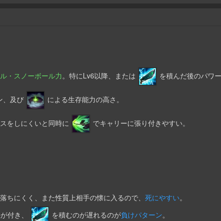
ル・スノーボール力
。特にLv6以降、または
を積んだ後のパワ
ン、及び
による生存能力の高さ。
、ミスをしにくいと同時に
でキャリーに張り付きやすい。
手が落ちにくく、また性質上相手の懐に入るので、
死にやすい
。
v差が付き、
を積むのが遅れるのが
負けパターン
。