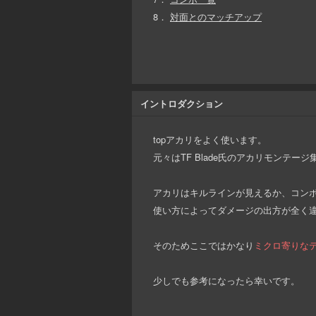
8．
対面とのマッチアップ
イントロダクション
topアカリをよく使います。
元々はTF Blade氏のアカリモン
アカリはキルラインが見えるか、コン
使い方によってダメージの出方が全く
そのためここではかなり
ミクロ寄りなテ
少しでも参考になったら幸いです。