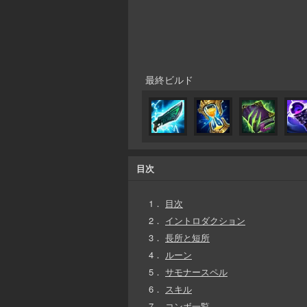
最終ビルド
目次
1．
目次
2．
イントロダクション
3．
長所と短所
4．
ルーン
5．
サモナースペル
6．
スキル
7．
コンボ一覧