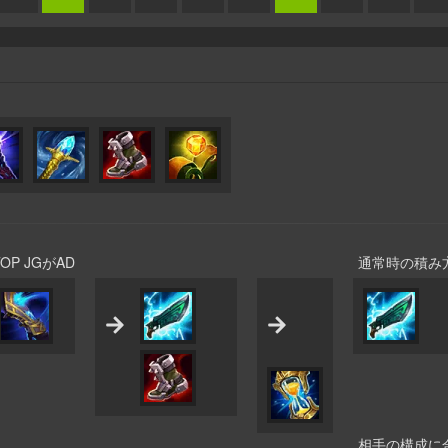
TOP JGがAD
通常時の積み
相手の構成に