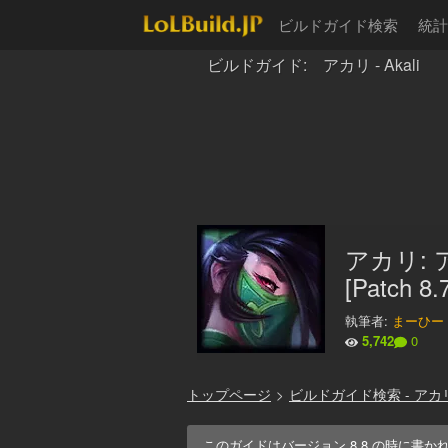
ビルドガイド検索
統計
ビルドガイド: アカリ - Akali
アカリ:
[Patch 8.
執筆者:
まーひー
5,742
0
トップページ
>
ビルドガイド検索 - アカ
このガイドはバージョン
8.8
の時に書か