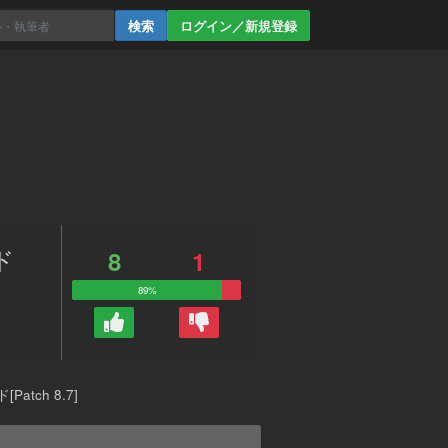
ログイン／新規登録
ド
8
1
89%
ch 8.7]