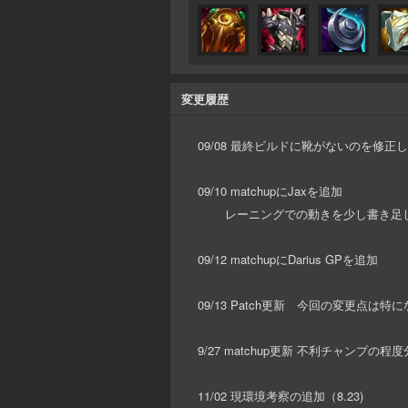
変更履歴
09/08 最終ビルドに靴がないのを修正
09/10 matchupにJaxを追加
レーニングでの動きを少し書き足
09/12 matchupにDarius GPを追加
09/13 Patch更新 今回の変更点は特
9/27 matchup更新 不利チャンプの程
11/02 現環境考察の追加（8.23)