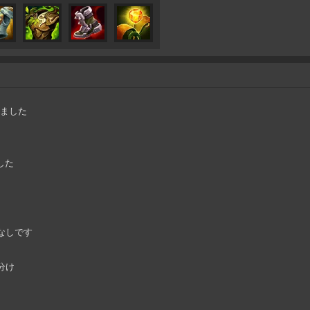
しました
した
になしです
度分け