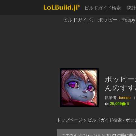
ビルドガイド検索
統計
ビルドガイド: ポッピー - Poppy
ポッピー:
んのすす
執筆者:
icerise
（
26,049
9
トップページ
>
ビルドガイド検索 - ポッ
このガイドはバージョン
10.23
の時に書