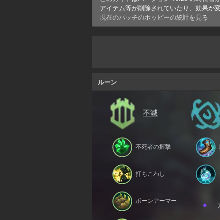
アイテム等が削除されていたり、効果が
現在のパッチの
ポッピー
の統計を見る
ルーン
不滅
不死者の握撃
打ちこわし
ボーンアーマー