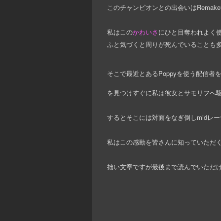
このチャンピオンとの出会いはRemake
私はこの
かわいさ
にひと目奪われよく使
ふと気づくと周りが死んでいることも多く
そこで最近とあるPoppyを使う配信者
を見つけすぐに私は彼女とサモリフへ
するとそこには対面をなぎ倒しmidレ
私はこの感動を皆さんに知っていただ
拙い文章ですが最後まで読んでいただ