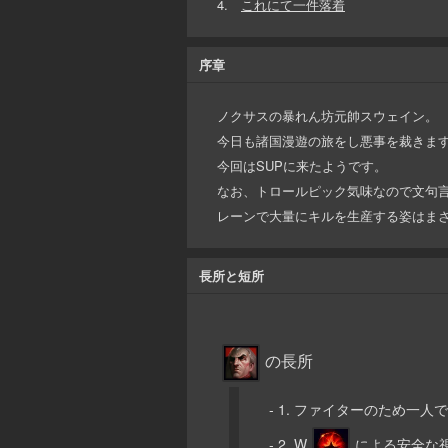
4.
これにて一件落着
序章
ノクサスの暴れん坊元帥スウェイン。
今日も諸国漫遊の旅をし悪事を裁きま
今回はSUPに来たようです。
なお、トロールピック気味なので文句
レーンで大量にキルを生産する姿はま
長所と短所
の長所
- 1. ファイターのため一
- 2. W
による安全な