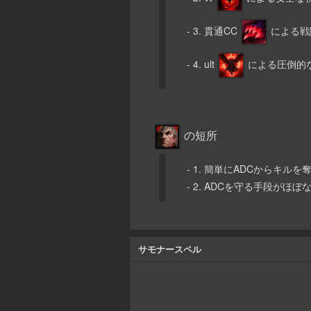
- 3. 貫通CC
による戦
- 4. ult
による圧倒的
の短所
- 1. 簡単にADCからキルを
- 2. ADCを守る手段がほぼ
サモナースペル