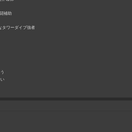
闘補助
なタワーダイブ強者
奪う
ない