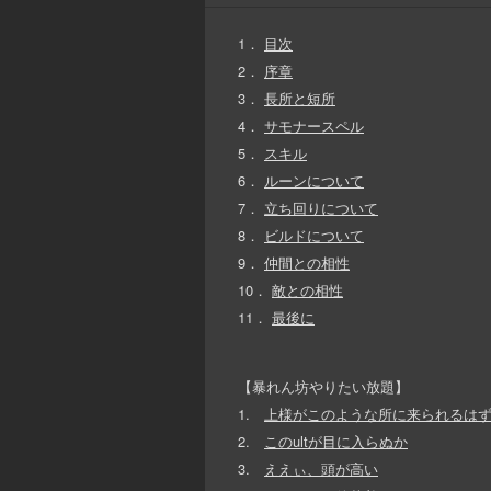
1．
目次
2．
序章
3．
長所と短所
4．
サモナースペル
5．
スキル
6．
ルーンについて
7．
立ち回りについて
8．
ビルドについて
9．
仲間との相性
10．
敵との相性
11．
最後に
【暴れん坊やりたい放題】
1.
上様がこのような所に来られるは
2.
このultが目に入らぬか
3.
ええぃ、頭が高い