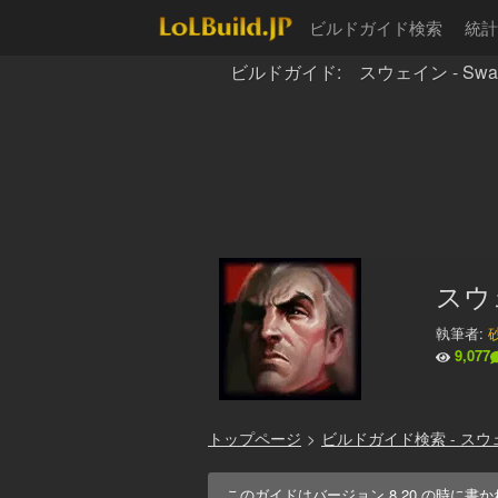
ビルドガイド検索
統計
ビルドガイド: スウェイン - Swa
スウ
執筆者:
9,077
トップページ
>
ビルドガイド検索 - スウ
このガイドはバージョン
8.20
の時に書か