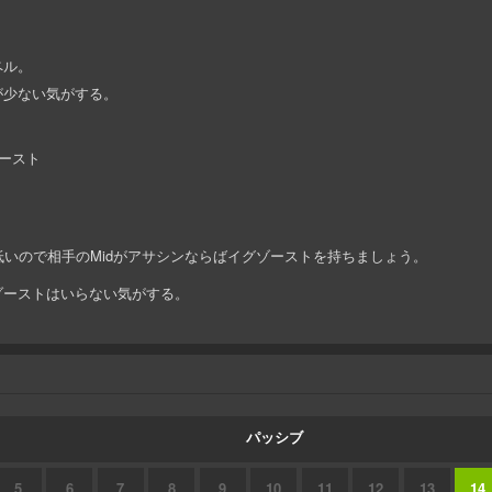
ペル。
が少ない気がする。
ースト
低いので相手のMidがアサシンならばイグゾーストを持ちましょう。
ーストはいらない気がする。
パッシブ
5
6
7
8
9
10
11
12
13
14