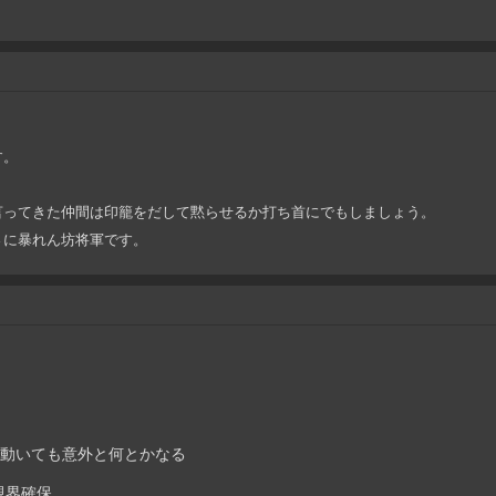
す。
言ってきた仲間は印籠をだして黙らせるか打ち首にでもしましょう。
さに暴れん坊将軍です。
人で動いても意外と何とかなる
視界確保