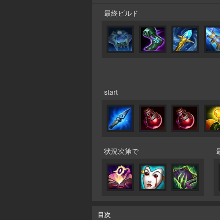
最終ビルド
start
状況次第で
目次