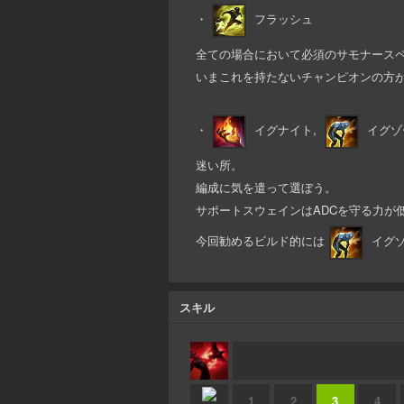
・
フラッシュ
全ての場合において必須のサモナース
いまこれを持たないチャンピオンの方
・
イグナイト,
イグゾ
迷い所。
編成に気を遣って選ぼう。
サポートスウェインはADCを守る力が
今回勧めるビルド的には
イグゾ
スキル
1
2
3
4