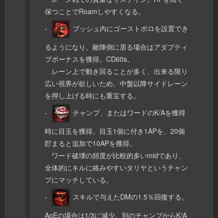
保つことでRoamしやすくなる。
-
ブッシュ内にゴーストポロを設置でき
るようになり、敵陣側に居る場合はアダプティ
ブボーナスを獲得。CD60s。
レーン上で動き回ることが多く、出来る限り
広い視界が欲しいため。中盤以降サイドレーン
を押し上げる時にも重宝する。
-
チャンプ、またはワードのK/Aを獲得
時に目玉を獲得。目玉1個に付き1APを、20個
貯まると追加で10APを獲得。
ワード破壊の頻度が比較的多いmidであり、
全体的にキルに絡みやすいタリヤというチャン
プにマッチしている。
-
スキルで与えたDMの1.5％回復する。
AoEの場合は1/3に減少。別のチャンプからK/A