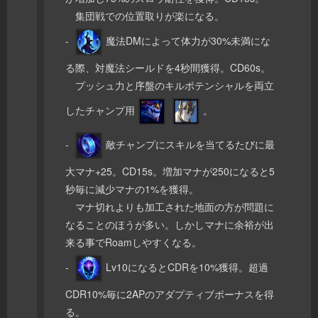
集団戦での位置取りが楽になる。
-
魔法DMによって体力が30%未満にな
る際、対魔法シールドを4秒間獲得。CD60s。
プッシュ力と序盤のキルポテンシャルを両立
したチャンプ用
。
-
敵チャンプにスキルを当てるたびに最
大マナ+25。CD15s。増加マナが250になると5
秒毎に減少マナの1%を獲得。
マナ切れよりも加工された地面の方が問題に
なることのほうが多い。しかしマナに余裕が出
来る事でRoamしやすくなる。
-
Lv10になるとCDRを10%獲得。超過
CDR10%毎に2APのアダプティブボーナスを得
る。