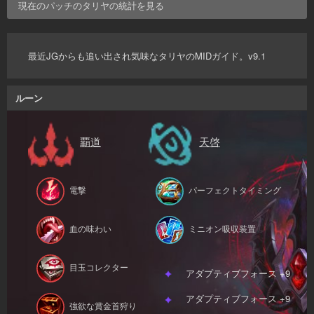
現在のパッチの
タリヤ
の統計を見る
最近JGからも追い出され気味なタリヤのMIDガイド。v9.1
ルーン
覇道
天啓
電撃
パーフェクトタイミング
血の味わい
ミニオン吸収装置
目玉コレクター
アダプティブフォース +9
アダプティブフォース +9
強欲な賞金首狩り