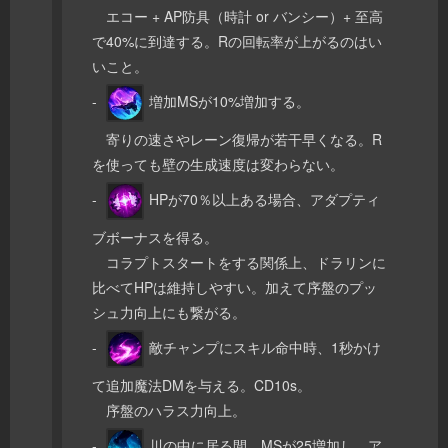
エコー + AP防具（時計 or バンシー）+ 至高
で40%に到達する。Rの回転率が上がるのはい
いこと。
-
増加MSが10%増加する。
寄りの速さやレーン復帰が若干早くなる。R
を使っても壁の生成速度は変わらない。
-
HPが70％以上ある場合、アダプティ
ブボーナスを得る。
コラプトスタートをする関係上、ドラリンに
比べてHPは維持しやすい。加えて序盤のプッ
シュ力向上にも繋がる。
-
敵チャンプにスキル命中時、1秒かけ
て追加魔法DMを与える。CD10s。
序盤のハラス力向上。
-
川の中に居る間、MSが25増加し、ア