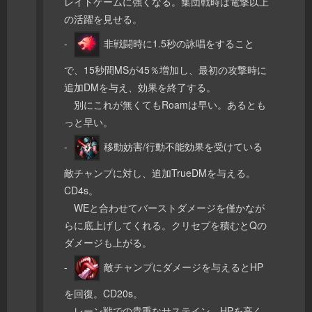
レイトゲームに強くなる。集団戦時は電撃以上
の活躍を見せる。
-
非戦闘時に1.5秒の詠唱をすること
で、15秒間MSが45％増加し、最初の攻撃時に
追加DMを与え、効果を終了する。
別にこれが無くてもRoamは早い。あるとも
っと早い。
-
移動妨害/行動不能効果を受けている
敵チャンプに対し、追加TrueDMを与える。
CD4s。
WEと合わせてバーストダメージを僅かなが
らに底上げしてくれる。クリセプを積むとQの
ダメージも上がる。
-
敵チャンプにダメージを与えるとHP
を回復。CD20s。
レーン戦での貴重なサステイン。HPを高く