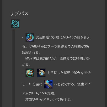
サブパス
-
試合開始10分後にMS+10の靴を貰え
る。K/A獲得毎にブーツ取得までの時間が30s
短縮される。
MS+10は魅力的だが、獲得までに時間が掛
かる。
-
を所持した状態で試合を開始
し、10分後に
へと変化する。派生アイ
テムのCDが15％短縮。
対面やJGがアサシンであれば。