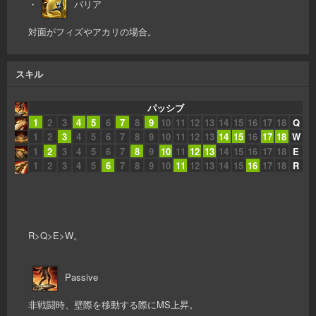
・
バリア
対面がフィズやアカリの場合。
スキル
パッシブ
1
2
3
4
5
6
7
8
9
10
11
12
13
14
15
16
17
18
Q
1
2
3
4
5
6
7
8
9
10
11
12
13
14
15
16
17
18
W
1
2
3
4
5
6
7
8
9
10
11
12
13
14
15
16
17
18
E
1
2
3
4
5
6
7
8
9
10
11
12
13
14
15
16
17
18
R
R>Q>E>W。
Passive
非戦闘時、壁際を移動する際にMS上昇。