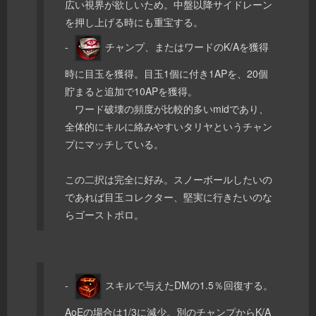
広い視界が欲しいため。中盤以降サイドレーン
を押し上げる時にも重宝する。
-
チャンプ、またはワードのK/Aを獲得
時に目玉を獲得。目玉1個に付き1APを、20個
貯まると追加で10APを獲得。
ワード破壊の頻度が比較的多いmidであり、
全体的にキルに絡みやすいタリヤというチャン
プにマッチしている。
この二択は完全に好み。スノーボールしたいの
であれば目玉コレクター、堅実に行きたいのな
らゴーストポロ。
-
スキルで与えたDMの1.5％回復する。
AoEの場合は1/3に減少。別のチャンプからK/A