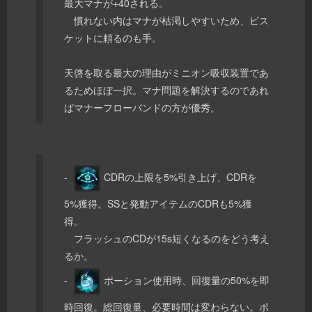
最大マナが+40される。
慣れない内はマナが枯渇しやすいため、ビス
ケットに頼るのも手。
天啓を取る最大の理由がミニオン吸収装置であ
るためほぼ一択。マナ問題を解決するのであれ
ばマナーフローバンドの方が優秀。
-
CDRの上限を5%引き上げ、CDRを
5%獲得。SSと発動アイテムのCDRも5%獲
得。
フラッシュのCDが15s短くなるのをどう考え
るか。
-
ポーション使用時、回復量の50%を即
時回復。総回復量、必要時間は変わらない。ポ