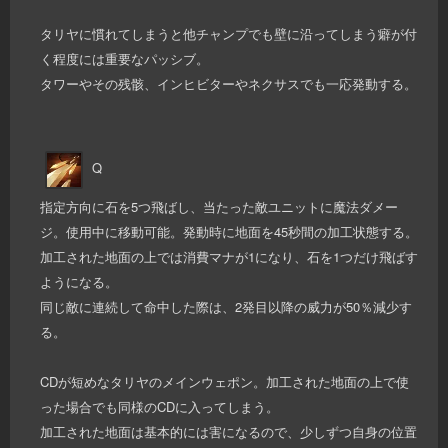
タリヤに慣れてしまうと他チャンプでも壁に沿ってしまう癖が付
く程度には重要なパッシブ。
タワーやその残骸、インヒビターやネクサスでも一応発動する。
Q
指定方向に石を5つ飛ばし、当たった敵ユニットに魔法ダメー
ジ。使用中に移動可能。発動時に地面を45秒間の加工状態する。
加工された地面の上では消費マナが1になり、石を1つだけ飛ばす
ようになる。
同じ敵に連続して命中した際は、2発目以降の威力が50％減少す
る。
CDが短めなタリヤのメインウェポン。加工された地面の上で使
った場合でも同様のCDに入ってしまう。
加工された地面は基本的には害になるので、少しずつ自身の位置