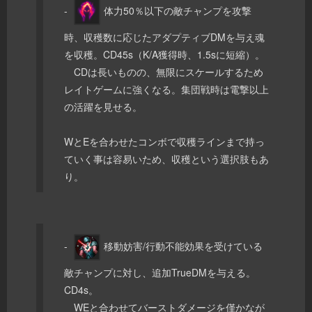
-
体力50％以下の敵チャンプを攻撃
時、収穫数に応じたアダプティブDMを与え魂
を収穫。CD45s（K/A獲得時、1.5sに短縮）。
CDは長いものの、無限にスケールするため
レイトゲームに強くなる。集団戦時は電撃以上
の活躍を見せる。
WとEを合わせたコンボで収穫ラインまで持っ
ていく事は容易いため、収穫という選択肢もあ
り。
-
移動妨害/行動不能効果を受けている
敵チャンプに対し、追加TrueDMを与える。
CD4s。
WEと合わせてバーストダメージを僅かなが