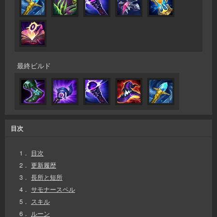
最終ビルド
目次
1．
目次
2．
更新履歴
3．
長所と短所
4．
サモナースペル
5．
スキル
6．
ルーン