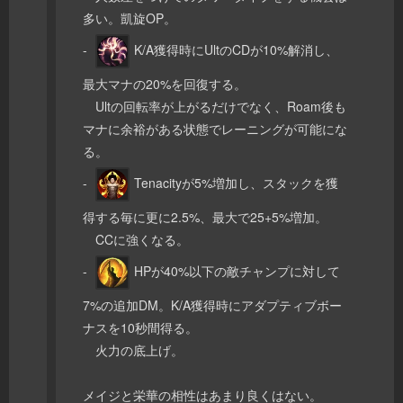
多い。凱旋OP。
-
K/A獲得時にUltのCDが10%解消し、
最大マナの20%を回復する。
Ultの回転率が上がるだけでなく、Roam後も
マナに余裕がある状態でレーニングが可能にな
る。
-
Tenacityが5%増加し、スタックを獲
得する毎に更に2.5%、最大で25+5%増加。
CCに強くなる。
-
HPが40%以下の敵チャンプに対して
7%の追加DM。K/A獲得時にアダプティブボー
ナスを10秒間得る。
火力の底上げ。
メイジと栄華の相性はあまり良くはない。