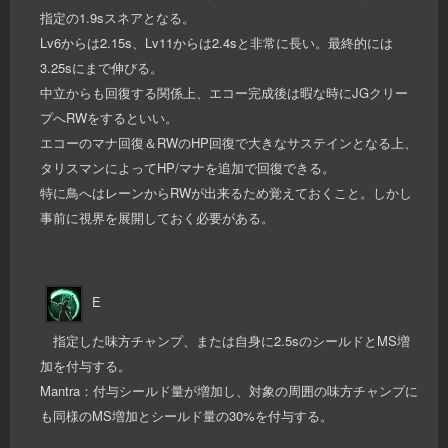
指定の1.9sスネアとなる。
Lv6からは2.15s、Lv11からは2.4sと非常に長い。最終的には
3.25sにまで伸びる。
中立からも回復する関係上、エコー完成後は暇な時にJGクリー
プへRWをするといい。
エコーのマナ回復＆RWのHP回復で大きなサステインとなる上、
タリスマンによってHP/マナを追加で回復できる。
特に鳥へはレーンからRWが出来るため覚えておくこと。しかし
事前に視界を展開しておく必要がある。
E
指定した味方チャンプ、または自身に2.5sのシールドとMS増
加を付与する。
Mantra：付与シールド量が増加し、対象の周囲の味方チャンプに
も同様のMS増加とシールド量の30%を付与する。