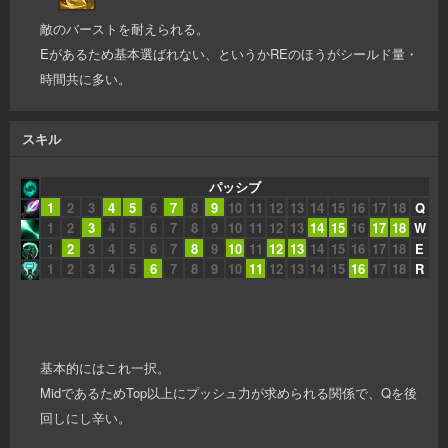
敵のバーストを耐えられる。
Eがあるため基本選ばれない、というかREのほうがシールド量・
時間共に多い。
スキル
パッシブ
1
2
3
4
5
6
7
8
9
10
11
12
13
14
15
16
17
18
Q
1
2
3
4
5
6
7
8
9
10
11
12
13
14
15
16
17
18
W
1
2
3
4
5
6
7
8
9
10
11
12
13
14
15
16
17
18
E
1
2
3
4
5
6
7
8
9
10
11
12
13
14
15
16
17
18
R
基本的にはこれ一択。
MidであるためTop以上にプッシュ力が求められる関係で、Qを後
回しにし辛い。