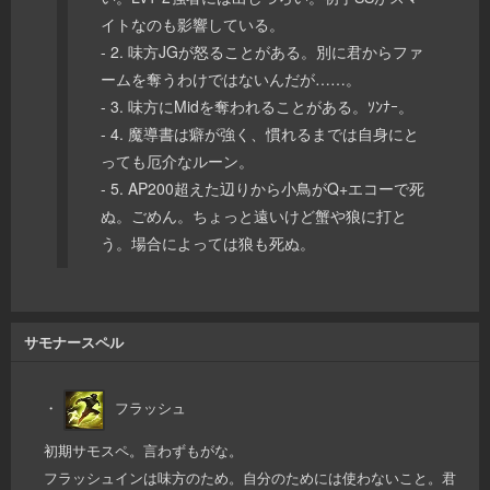
イトなのも影響している。
- 2. 味方JGが怒ることがある。別に君からファ
ームを奪うわけではないんだが……。
- 3. 味方にMidを奪われることがある。ｿﾝﾅｰ。
- 4. 魔導書は癖が強く、慣れるまでは自身にと
っても厄介なルーン。
- 5. AP200超えた辺りから小鳥がQ+エコーで死
ぬ。ごめん。ちょっと遠いけど蟹や狼に打と
う。場合によっては狼も死ぬ。
サモナースペル
・
フラッシュ
初期サモスペ。言わずもがな。
フラッシュインは味方のため。自分のためには使わないこと。君