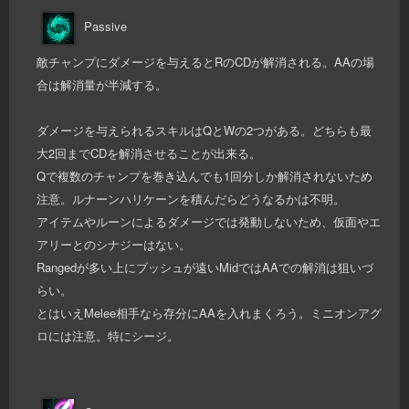
Passive
敵チャンプにダメージを与えるとRのCDが解消される。AAの場
合は解消量が半減する。
ダメージを与えられるスキルはQとWの2つがある。どちらも最
大2回までCDを解消させることが出来る。
Qで複数のチャンプを巻き込んでも1回分しか解消されないため
注意。ルナーンハリケーンを積んだらどうなるかは不明。
アイテムやルーンによるダメージでは発動しないため、仮面やエ
アリーとのシナジーはない。
Rangedが多い上にブッシュが遠いMidではAAでの解消は狙いづ
らい。
とはいえMelee相手なら存分にAAを入れまくろう。ミニオンアグ
ロには注意。特にシージ。