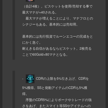
（合計4枚）。ビスケットを使用/売却する事で
最大マナが+40される。
最大マナが増えることにより、マナフロとの
シナジーもある。基本的には売却用。
基本的には先行投資でルーンエコーの完成をと
にかく急ぐ。
耐えきる自信があるならビスケット。2枚売る
ことで60Gold+80マナとなる。
-
CDRの上限を5%引き上げ、CDRを
5%獲得。SSと発動アイテムのCDRも5%獲
得。
序盤のCDR5%によりポークやトレードの強
さをあげ、またスマイト等SSやアイテムへの