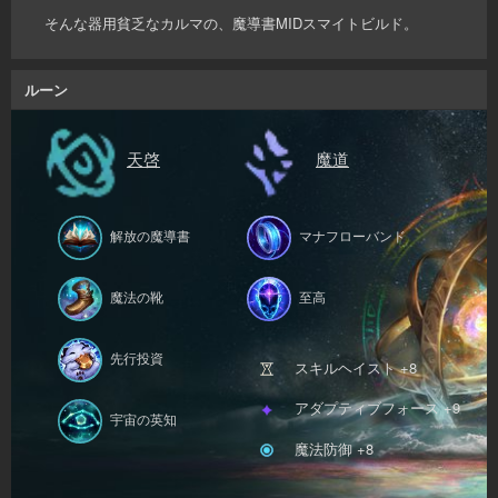
そんな器用貧乏なカルマの、魔導書MIDスマイトビルド。
ルーン
天啓
魔道
解放の魔導書
マナフローバンド
魔法の靴
至高
先行投資
スキルヘイスト +8
アダプティブフォース +9
宇宙の英知
魔法防御 +8