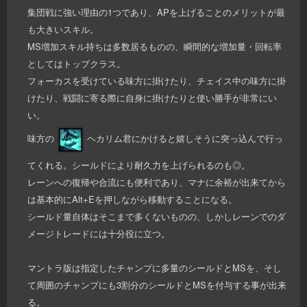
集団戦に強い理由の1つであり、APを上げることのメリットが最
も大きいスキル。
MS増加スキル持ちは多数居るものの、瞬間的な増加量・回転率
としてはトップクラス。
フォーカスを受けている味方に掛けたり、チェイス中の味方に掛
けたり、戦闘に寄る際に自身に掛けたりと使い勝手が非常にい
い。
味方の
ヘカリム君にかけると嬉しそうに突っ込んで行っ
てくれる。シールドにより耐久力を上げられるのも◎。
レーンへの復帰や合流にも便利であり、マナに余裕が出来てから
は基本的にAlt+Eを押しながら移動することになる。
シールド量自体はそこまで多くないものの、しかしレーンでのダ
メージトレードには十分役に立つ。
マントラ版は指定したチャンプに多量のシールドとMSを、そし
て周囲のチャンプにも3割分のシールドとMSを付与する事が出来
る。