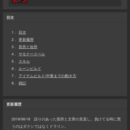
目次
1．
目次
2．
更新履歴
3．
長所と短所
4．
サモナースペル
5．
スキル
6．
ルーンビルド
7．
アイテムビルド/中盤までの動き方
8．
雑記
更新履歴
2019/06/18 誤りのあった箇所と文章の見直し。負けてる時に買
うのはダクシではなくドラリン。