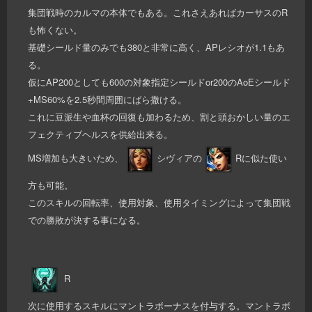
集団戦時のカルマの本体でもある。これさえあればカーサスのR
も怖くない。
基礎シールド量のみでも380と非常に高く、APレシオが1.1もあ
る。
仮にAP200としても600の対象指定シールドor200のAoEシールド
+MS60%を2.5秒間周囲にばら撒ける。
これに豆派生や血杯の回復も加わるため、割と頭おかしい量のエ
フェクティブヘルスを供給出来る。
MS増加も大きいため、
シヴィアの
Rに似た使い
方も可能。
このスキルの回転率、使用対象、使用タイミングによって集団戦
での勝敗が決する事になる。
R
次に使用するスキルにマントラボーナスを付与する。マントラボ