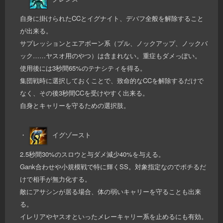
自身に掛けられたCCとイグナイト、デバフ全般を解除すること
が出来る。
サプレッションとエアボーン系（プル、ノックアップ、ノックバ
ック……ヤスオ用のやつ）は含まれない。重症もダメっぽい。
使用後には3秒間65%のテナシティを得る。
集団戦時に選択しておくことで、致命的なCCを解除するだけで
なく、その後3秒間CCを受けやすく出来る。
自身とキャリーを守るための選択肢。
・
イグゾースト
2.5秒間30%のスロウと与ダメ減少40%を与える。
Gank合わせや小規模戦で特に輝くSS。対象指定なのでポチるだ
けで相手が無力化する。
敵にアサシンが居る場合、体の弱いキャリーを守ることも出来
る。
イレリアやヤスオといったメレーキャリー系を止めるにも有効。