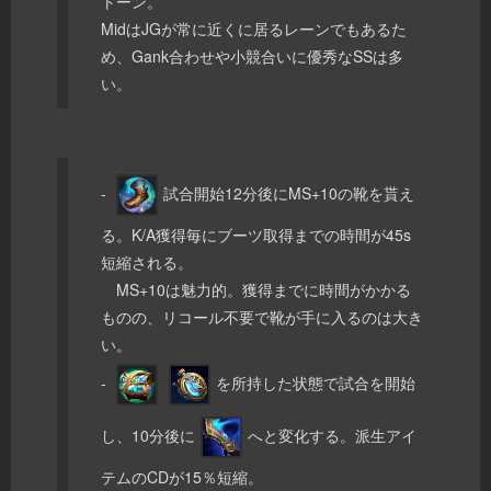
トーン。
MidはJGが常に近くに居るレーンでもあるた
め、Gank合わせや小競合いに優秀なSSは多
い。
-
試合開始12分後にMS+10の靴を貰え
る。K/A獲得毎にブーツ取得までの時間が45s
短縮される。
MS+10は魅力的。獲得までに時間がかかる
ものの、リコール不要で靴が手に入るのは大き
い。
-
を所持した状態で試合を開始
し、10分後に
へと変化する。派生アイ
テムのCDが15％短縮。