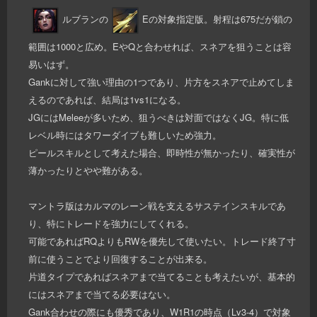
ルブランの
Eの対象指定版。射程は675だが鎖の
範囲は1000と広め。EやQと合わせれば、スネアを狙うことは容
易いはず。
Gankに対して強い理由の1つであり、片方をスネアで止めてしま
えるのであれば、結局は1vs1になる。
JGにはMeleeが多いため、狙うべきは対面ではなくJG。特に低
レベル時にはタワーダイブも難しいため強力。
ピールスキルとして考えた場合、即時性が無かったり、確実性が
薄かったりとやや難がある。
マントラ版はカルマのレーン戦を支えるサステインスキルであ
り、特にトレードを強力にしてくれる。
可能であればRQよりもRWを優先して使いたい。トレード終了寸
前に使うことでより回復することが出来る。
片道タイプであればスネアまで当てることも考えたいが、基本的
にはスネアまで当てる必要はない。
Gank合わせの際にも優秀であり、W1R1の時点（Lv3-4）で対象