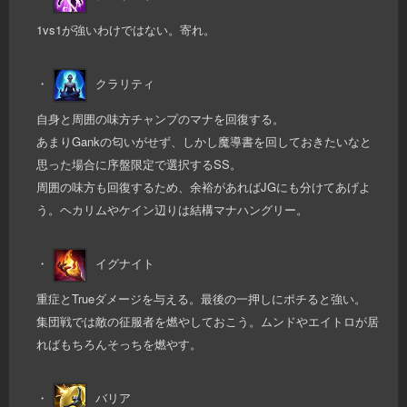
1vs1が強いわけではない。寄れ。
・
クラリティ
自身と周囲の味方チャンプのマナを回復する。
あまりGankの匂いがせず、しかし魔導書を回しておきたいなと
思った場合に序盤限定で選択するSS。
周囲の味方も回復するため、余裕があればJGにも分けてあげよ
う。ヘカリムやケイン辺りは結構マナハングリー。
・
イグナイト
重症とTrueダメージを与える。最後の一押しにポチると強い。
集団戦では敵の征服者を燃やしておこう。ムンドやエイトロが居
ればもちろんそっちを燃やす。
・
バリア