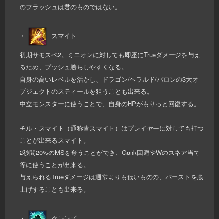
のフラッシュは君のものではない。
・
スマイト
初期サモスペ2。ミニオンに対しても即座にTrueダメージを与え
るため、プッシュ勝ちしやすくなる。
自身の高いレベルを活かし、ドラゴン/ヘラルド/バロンの3大オ
ブジェクトのスティールを狙うことも出来る。
中立モンスターに使うことで、自身のHPがもりっと回復する。
チル・スマイト（通称青スマイト）はプレイヤーに対しても打つ
ことが出来るスマイト。
2秒間20%のMSを奪うことができ、Gank回避やWのスネア当て
等に使うことが出来る。
与えられるTrueダメージは通常よりも低いものの、バーストを底
上げすることも出来る。
・
クレンズ