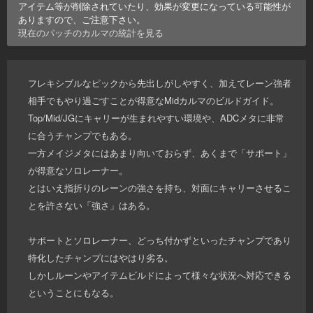
アイテム等が削除されていたり、効果が変更になっている可能性が
ありますので、ご注意下さい。
現在のパッチの
カルマ
の統計を見る
フレキシブルなピックから先出しがしやすく、加えてレーン強者
相手でもやり過ごすことが得意なMidカルマのビルドガイド。
Top/Mid/JGにキャリーが生まれやすい環境や、ADCメタに非常
に合うチャンプでもある。
一方メイジメタにはあまり向いておらず、あくまで「サポート」
が得意なソロレーナー。
とはいえ指折りのレーンの強さを持ち、対面にキャリーさせるこ
とを許さない「強さ」はある。
サポートとソロレーナー、どっち付かずといったチャンプであり
特化したチャンプにはやはり劣る。
しかしルーンやアイテムビルドによって様々な状況へ対応できる
ということにもなる。