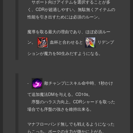
サポート向けアイテムを選択することが多
く、CDRが超過しやすい。無駄無くアイテムの
性能を引き出すためには必須のルーン。
魔導を取る最大の理由であり、ほぼ必須ルー
ン。
血杯と合わせると
リデンプ
ションが魔力を50生みだすようになる。
-
敵チャンプにスキル命中時、1秒かけ
て追加魔法DMを与える。CD10s。
序盤のハラス力向上。CDRシャードを取った
場合でも序盤の強さを維持出来る。
マナフローバンド無しでも戦えるようになった
らこっち。ポークの火力が微かに上がる。