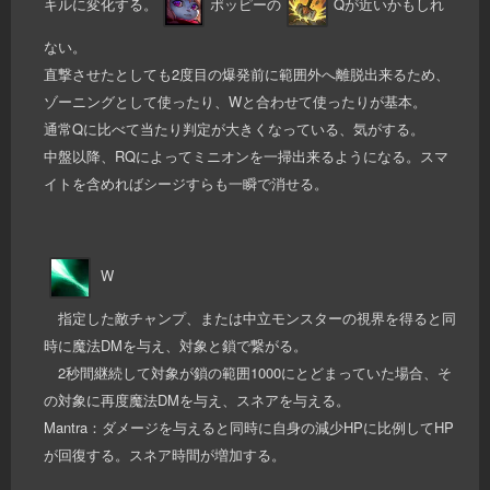
キルに変化する。
ポッピーの
Qが近いかもしれ
ない。
直撃させたとしても2度目の爆発前に範囲外へ離脱出来るため、
ゾーニングとして使ったり、Wと合わせて使ったりが基本。
通常Qに比べて当たり判定が大きくなっている、気がする。
中盤以降、RQによってミニオンを一掃出来るようになる。スマ
イトを含めればシージすらも一瞬で消せる。
W
指定した敵チャンプ、または中立モンスターの視界を得ると同
時に魔法DMを与え、対象と鎖で繋がる。
2秒間継続して対象が鎖の範囲1000にとどまっていた場合、そ
の対象に再度魔法DMを与え、スネアを与える。
Mantra：ダメージを与えると同時に自身の減少HPに比例してHP
が回復する。スネア時間が増加する。