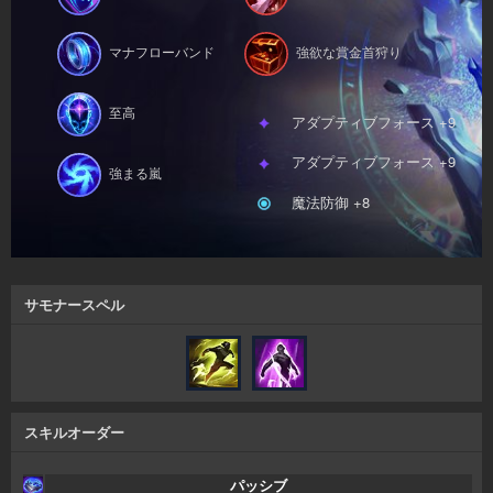
マナフローバンド
強欲な賞金首狩り
至高
アダプティブフォース +9
アダプティブフォース +9
強まる嵐
魔法防御 +8
サモナースペル
スキルオーダー
パッシブ