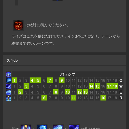
は絶対に積んでください。
ライズはこれを積むだけでサステインお化けになり、レーンから
終盤まで強いルーンです。
スキル
パッシブ
1
2
3
4
5
6
7
8
9
10
11
12
13
14
15
16
17
18
Q
1
2
3
4
5
6
7
8
9
10
11
12
13
14
15
16
17
18
W
1
2
3
4
5
6
7
8
9
10
11
12
13
14
15
16
17
18
E
1
2
3
4
5
6
7
8
9
10
11
12
13
14
15
16
17
18
R
基本
>
>
>
で取ります。