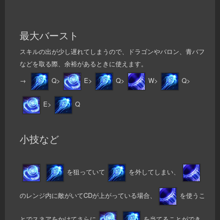
最大バースト
スキルの出が少し遅れてしまうので、ドラゴンやバロン、青バフ
などを取る際、余裕があるときに使えます。
→
Q>
E>
Q>
W>
Q>
E>
Q
小技など
を狙っていて
を外してしまい、
のレンジ内に敵がいてCDが上がっている場合、
を使うこ
とでスネアをかけてさらに
を当てることができ