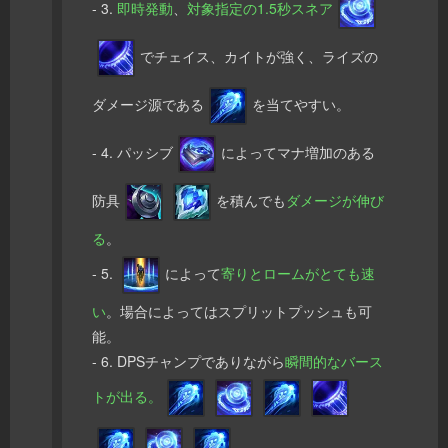
- 3.
即時発動
、
対象指定の
1.5秒スネア
でチェイス、カイトが強く、ライズの
ダメージ源である
を当てやすい。
- 4. パッシブ
によってマナ増加のある
防具
を積んでも
ダメージが伸び
る
。
- 5.
によって
寄りとロームがとても速
い
。場合によってはスプリットプッシュも可
能。
- 6. DPSチャンプでありながら
瞬間的なバース
トが出る。