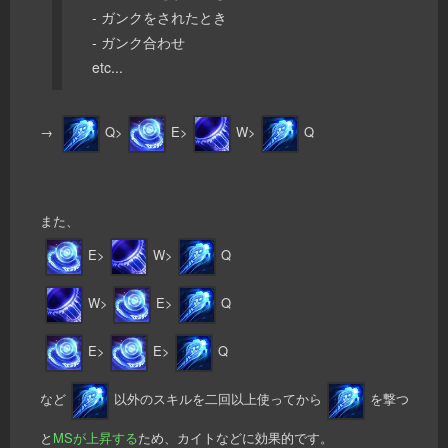
- ガンクをされたとき
- ガンク合わせ
etc...
→
Q>
E>
W>
Q
また、
E>
W>
Q
W>
E>
Q
E>
E>
Q
など
以外のスキルを二回以上使ってから
を撃つ
と
MSが上昇する
ため、カイトなどに効果的です。