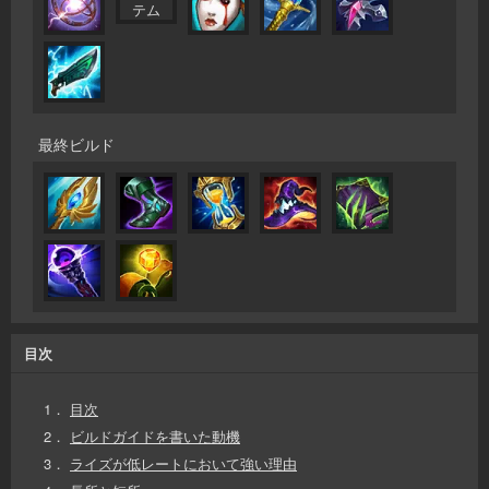
最終ビルド
目次
1．
目次
2．
ビルドガイドを書いた動機
3．
ライズが低レートにおいて強い理由