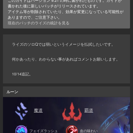
このガイドはバージョン
9.21
の時に書かれたものです。ガイドが
書かれた後に新しいパッチがリリースされています。
アイテム等が削除されていたり、効果が変更になっている可能性が
ありますので、ご注意下さい。
現在のパッチの
ライズ
の統計を見る
ライズのソロQでは弱いというイメージを払拭したいです。
何かあったり、わからない事があればコメントお願いします。
10/14追記。
ルーン
魔道
覇道
フェイズラッシュ
血の味わい