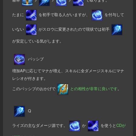
たまに
を初手で取る人がいますが、
を付与して
いない
がスロウに変更されたので現状では初手
が安定している気がします。
パッシブ
増加APに応じてマナが増え、スキルに全ダメージスキルにマナ
レシオが付きます。
このパッシブのおかげで
との相性が非常に良いです
。
Q
ライズの主なダメージ源です。
か
を使うと
CDが