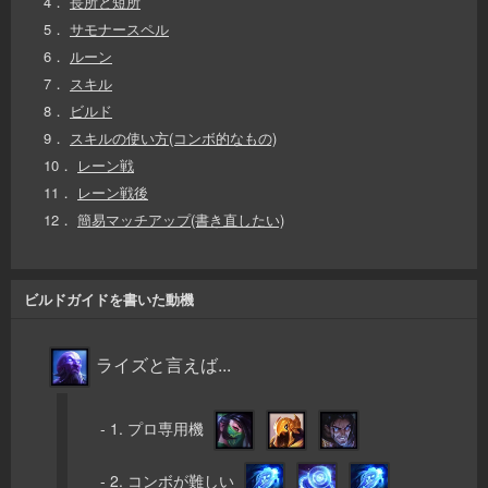
4．
長所と短所
5．
サモナースペル
6．
ルーン
7．
スキル
8．
ビルド
9．
スキルの使い方(コンボ的なもの)
10．
レーン戦
11．
レーン戦後
12．
簡易マッチアップ(書き直したい)
ビルドガイドを書いた動機
ライズと言えば...
- 1. プロ専用機
- 2. コンボが難しい