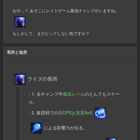
おや...？ あそこにレイトゲーム最強チャンプがいますね。
もしかして、まだピックしない気ですか？
長所と短所
ライズの長所
- 1. 全チャンプ中
最高レベル
のとんでもスケー
ル。
- 2. 集団戦での
高DPS
と
実質AoE
による影響力が出る。