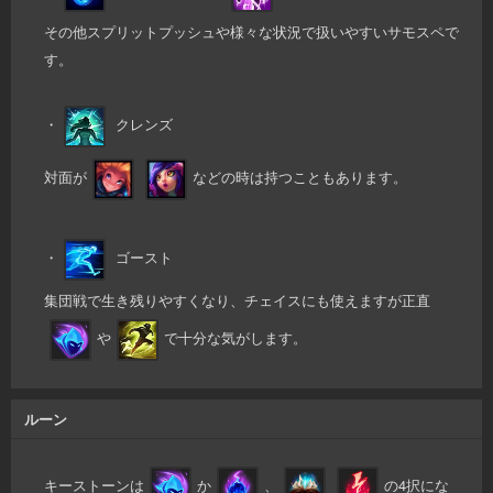
その他スプリットプッシュや様々な状況で扱いやすいサモスペで
す。
・
クレンズ
対面が
などの時は持つこともあります。
・
ゴースト
集団戦で生き残りやすくなり、チェイスにも使えますが正直
や
で十分な気がします。
ルーン
キーストーンは
か
、
の4択にな