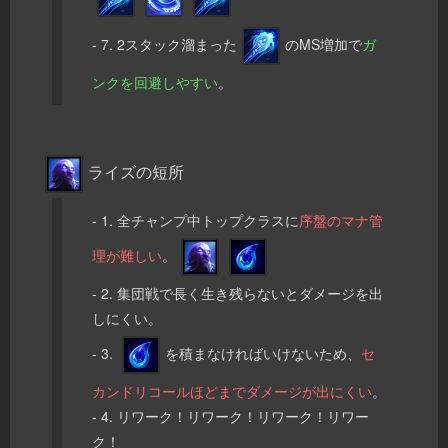
- 7. 2スタック溜まった
のMS増加で
ガ
ンクを回避しやすい
。
ライズの短所
- 1. 全チャンプ中トップクラスに
序盤のマナ管
理が難しい
。
- 2. 集団戦で長く生き残らないとダメージを出
しにくい。
- 3.
を積まなければいけないため、
セ
カンドリコールほどまでダメージが出にくい
。
- 4. リワーク！リワーク！リワーク！リワー
ク！