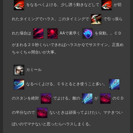
をなるべくよける、少し誘う動きなどして
が切
れたタイミングでハラス、このタイミングで
で引っ張ら
れた場合は
AAで素早く
を発動。。ＣＤ
がまわる２０秒くらいできればハラスかＱでサステイン。正直め
ちゃくちゃ間合いが大事。
カミール
なるべくよける、ＣＳとるとき使うこと多い。
のスタンを絶対
でよける。敵の
が
のＣＤ
の半分なので
ないときは頑張ってよけたい。マナきつい
ぽいのでマナないと思ったらハラスしまくる。