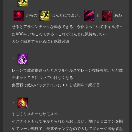
・
からの
ほんとにつよい、
と
あわ
せるとアサシンチックな動きできる。余裕ぶっこいてるキル持っ
たADCをいちころできる（これがほんとに気持ちいい）
ガンク回避するためにも絶対必須
・
レーンで致命傷追ったときフルヘルスでレーン復帰可能、ただ敵
のボットＴＰについていけなくなる
集団戦で敵のバックラインにＴＰし後衛を一網打尽
・
すごくリスキーなサモスペ
イグナイトもってキルとられたらおしまい、焼けるミニオンを眺
めてレーン戦終了、失速チャンプなので大してダメージ出せずお