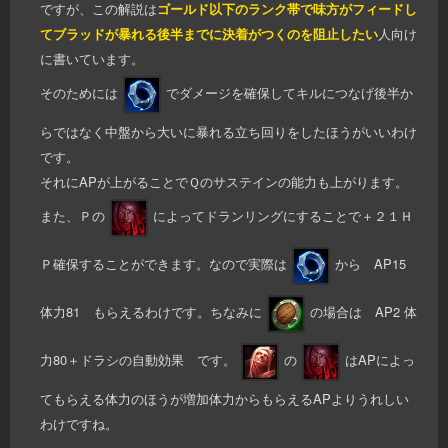
ですが、この解説は
ゴールド以下のランク帯で味方がフィードし
てブラッドが暴れる後半までに決着がつくのを阻止したい
人向け
に書いています。
そのためには
でダメージを確保してキルにつなげ後半か
らではなく中盤から大いに暴れる立ち回りをしたほうがいいわけ
です。
それにAPが上がることでＱのサステインの能力も上がります。
また、Ｐの
によってドランリングにすることで＋２１Ｈ
Ｐ確保することができます。なので実際は
から AP15
体力81 もらえるわけです。ちなみに
の場合は AP2 体
力80＋ドラシの自動効果 です。
の
はAPによっ
てもらえる体力のほうが増加体力からもらえるAPよりうれしい
わけですね。