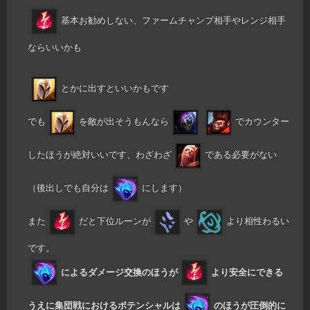
基本お勧めしない、ファームチャンプ相手やレンジ相手
ならいいかも
とかに出すといいかもです
でも
を敵が出そうもんなら
でカウンター
したほうが絶対いいです、わざわざ
である必要がない
（後出しでも自分は
にします）
また
だと下位ルーンが
や
より相性わるい
です。
によるダメージ交換のほうが
より安全にできる
うえに集団戦におけるポテンシャルは
のほうが圧倒的に