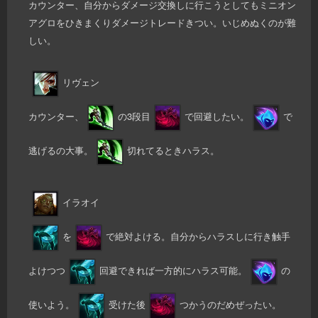
カウンター、自分からダメージ交換しに行こうとしてもミニオン
アグロをひきまくりダメージトレードきつい。いじめぬくのが難
しい。
リヴェン
カウンター、
の3段目
で回避したい。
で
逃げるの大事。
切れてるときハラス。
イラオイ
を
で絶対よける。自分からハラスしに行き触手
よけつつ
回避できれば一方的にハラス可能。
の
使いよう。
受けた後
つかうのだめぜったい。