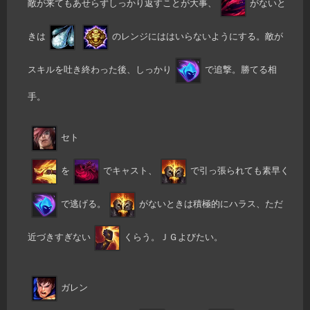
敵が来てもあせらずしっかり返すことが大事、
がないと
きは
のレンジにははいらないようにする。敵が
スキルを吐き終わった後、しっかり
で追撃。勝てる相
手。
セト
を
でキャスト、
で引っ張られても素早く
で逃げる。
がないときは積極的にハラス、ただ
近づきすぎない
くらう。ＪＧよびたい。
ガレン