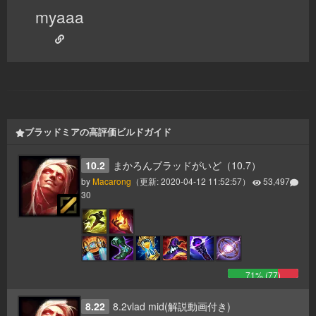
myaaa
ブラッドミアの高評価ビルドガイド
10.2
まかろんブラッドがいど（10.7）
by
Macarong
（更新:
2020-04-12 11:52:57
）
53,497
30
71
% (
77
)
8.22
8.2vlad mid(解説動画付き)