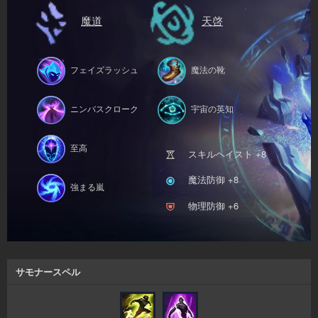
魔道
天啓
フェイズラッシュ
魔法の靴
ニンバスクローク
宇宙の英知
至高
スキルヘイスト +8
魔法防御 +8
強まる嵐
物理防御 +6
サモナースペル