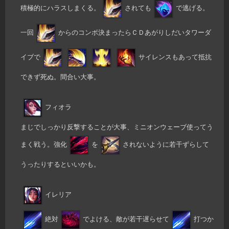
積極的にハラスしまくる。
されても
で逃げる。
一回
からのコンボ決まったらＣＤあがりしだいタワーダ
イブで
サイレンスもあって抵抗
できず死ぬ。間合い大事。
フィオラ
まじでしっかり反撃することが大事、ミニオンウェーブ使ってう
まく戦う。強化
を
されないように若干ずらして
うったりするといいかも。
イレリア
絶対
でよける、敵が若干遅らせて
打つか