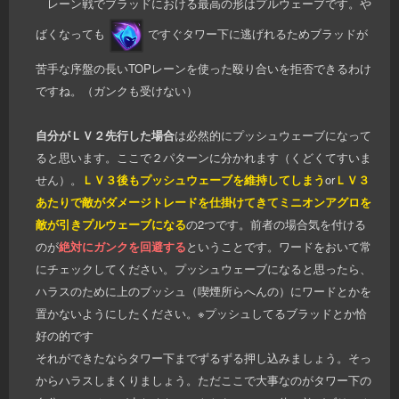
レーン戦でブラッドにおける最高の形はプルウェーブです。や
ばくなっても
ですぐタワー下に逃げれるためブラッドが
苦手な序盤の長いTOPレーンを使った殴り合いを拒否できるわけ
ですね。（ガンクも受けない）
自分がＬＶ２先行した場合
は必然的にプッシュウェーブになって
ると思います。ここで２パターンに分かれます（くどくてすいま
せん）。
ＬＶ３後もプッシュウェーブを維持してしまう
or
ＬＶ３
あたりで敵がダメージトレードを仕掛けてきてミニオンアグロを
敵が引きプルウェーブになる
の2つです。前者の場合気を付ける
のが
絶対にガンクを回避する
ということです。ワードをおいて常
にチェックしてください。プッシュウェーブになると思ったら、
ハラスのために上のブッシュ（喫煙所らへんの）にワードとかを
置かないようにしたください。※プッシュしてるブラッドとか恰
好の的です
それができたならタワー下までずるずる押し込みましょう。そっ
からハラスしまくりましょう。ただここで大事なのがタワー下の