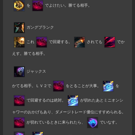
を
でよけたい。勝てる相手。
ガングプランク
これ
で回避する。
されても
でか
えす。勝てる相手。
ジャックス
かてる相手。ＬＶ２で
をとることが大事。
を
で回避するのは絶対。
が切れたあとミニオンシ
ャワーのおかげもあり、ダメージトレード優位にすすめられる。
が切れているときに来られたら、
でいなす。