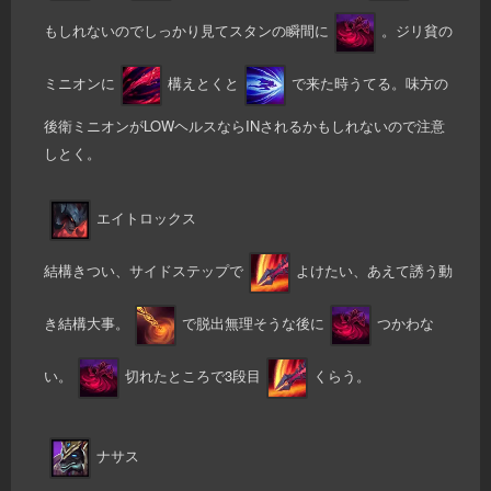
もしれないのでしっかり見てスタンの瞬間に
。ジリ貧の
ミニオンに
構えとくと
で来た時うてる。味方の
後衛ミニオンがLOWヘルスならINされるかもしれないので注意
しとく。
エイトロックス
結構きつい、サイドステップで
よけたい、あえて誘う動
き結構大事。
で脱出無理そうな後に
つかわな
い。
切れたところで3段目
くらう。
ナサス