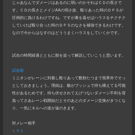
じゃあなんでダメージはあるのに弱いのかそれはＣＤの長さで
す。ＣＤの長さとメイジAAの弱さ故、殴りあった時のＤＰＳが
圧倒的に負けるわけですね。ですが裏を返せばハラスをチクチク
していけば殴り合った時のＤＰＳのなさを補強できるわけです。
なので今からはなすのはどううまくハラスをしていくかです。
試合の時間経過とともに順を追って解説していこうと思います。
試合前
ミニオンがレーンに到着し殴りあって数秒たつまで視界外でそっ
としておきましょう。理由は、敵がブッシュで待ち構えてる可能
性があるためです。待ち伏せされてえげつないダメージ不利を背
負ってさあレーン戦開始だとそのあとのダメージ交換がきつくな
り、一気にキルへの道が遠のきます。
対メレー相手
ＬＶ１