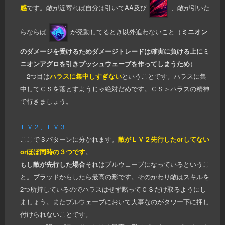
感
です。敵が近寄れば自分は引いてAA及び
、敵が引いた
らならば
が発動してるとき以外追わないこと（
ミニオン
のダメージを受けるためダメージトレードは確実に負ける上にミ
ニオンアグロを引きプッシュウェーブを作ってしまうため
）
2つ目は
ハラスに集中しすぎない
ということです。ハラスに集
中してＣＳを落とすようじゃ絶対だめです。ＣＳ＞ハラスの精神
で行きましょう。
ＬＶ２、ＬＶ３
ここで３パターンに分かれます。
敵がＬＶ２先行したorしてない
orほぼ同時の３つです
。
もし
敵が先行した場合
それはプルウェーブになっているというこ
と。ブラッドからしたら最高の形です。そのかわり敵はスキルを
2つ所持しているのでハラスはせず黙ってＣＳだけ取るようにし
ましょう。またプルウェーブにおいて大事なのがタワー下に押し
付けられないことです。