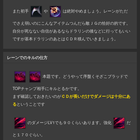
また初手
や
は絶対やめましょう。レーンがただ
でさえ弱いのにこんなアイテムつんだら敵ＪＧの恰好の的です。
自分が死なない自信があるならドラリンの後などに行ってもいい
ですが基本ドラリンのあとはＣＤＲ積んでいきましょう。
レーンでのキルの仕方
本題です。どうやって序盤くそざこブラッドで
TOPチャンプ相手にキルとるかです。
まず確認しておきたいのが
ＣＤが長いだけでダメージは十分にあ
る
ということです
のダメージLV1でも９０くらいあります。強化
だ
と１７０ぐらい。