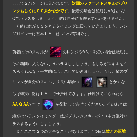
ここで２パターンに分かれます。
対面のファーストスキルがブリ
ンクもしくはＣＣ系か否かです
。後者の場合は絶対にAAおよび
Qでハラスをしましょう。敵は自分に近寄るすべがありません。
一方的に敵がＣＳをとるタイミングに殴っていきましょう。レン
ジ対メレーは基本ＬＶ１はレンジ有利です。
前者はそのスキルが
のレンジやAAより短い場合は絶対に
その範囲に入らないようハラスしましょう。もし敵がスキルをミ
スろうもんなら一方的にハラスしていきましょう。もし、敵のブ
リンクが自分のスキルより長い場合（
とか）な
らば確実に敵はＬＶ１で仕掛けてきます。仕掛けてこられたら
AA Q AA
ですぐ
を発動して逃げてください。そのあとは
絶好のハラスタイミング、敵がブリンクスキルがＣＤ中は絶対ハ
ラスするようにしましょう。
またここで２つの大事なことがあります。1つ目は
敵との距離