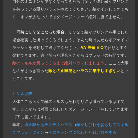
自分のミニオンが少なくなってきたら（３，４体）敵がブリンク
を持っている限りハラスをやめてください。敵がインしてきても
ミニオンが少ないのではダメージトレード絶対に勝てません。
同時にＬＶ２になった場合
、ＬＶ２で敵がブリンクを手にした
場合確実に仕掛けてくるでしょう。そんな時はあせらずフェイズ
ラッシュを発動して逃げてください。
AA 最短 E Q
でわりとすぐ
発動できます。逃げ切った場合そこからはブラッドの時間です。
敵のスキルが戻ってくるまで絶対ハラスしましょう
。ここで大事
なのがさっき言った
敵との距離感とハラスに集中しすぎない
とい
うことです。
ＬＶ４以降
大体ここらへんで敵のヘルスもそれなりには減っているはずで
す。ここからは対面に合わせたダメージトレードをしていきます
（下に書いてます）。
基本、
遠距離からチクチクハラス
→
敵がしびれを切らしてスキル
でブラッドにイン
→
そのチャンプに合わせた戦い方をする