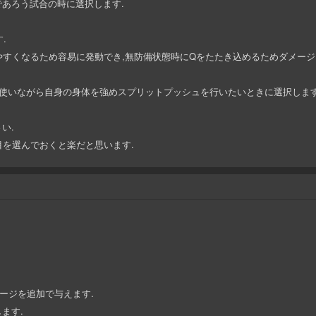
あろう試合の時に選択します.
.
やすくなるため容易に発動でき,無防備状態時にQをたたき込めるためダメージ
に使いながら自身の身体を強めスプリットプッシュを行いたいときに選択します
い.
目を選んでおくと楽だと思います.
ージを追加で与えます.
ます.