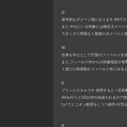
Q
基本的なダメージ源になります.AAで
また,中心にいる対象には確定ダメージと
スタックに関係なく最後のダメージと
W
自身を中心として円形のフィールドを生
また,フィールド外からの対象指定や攻
１度だけ再発動かフィールド外に出ると
E
ブリンクスキルです.使用すると一定距
AAを行うとCDが50%短縮されるので
Lv1でミニオン処理をしつつ相手のCS
R