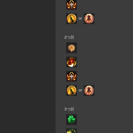
or
2つ目
or
3つ目