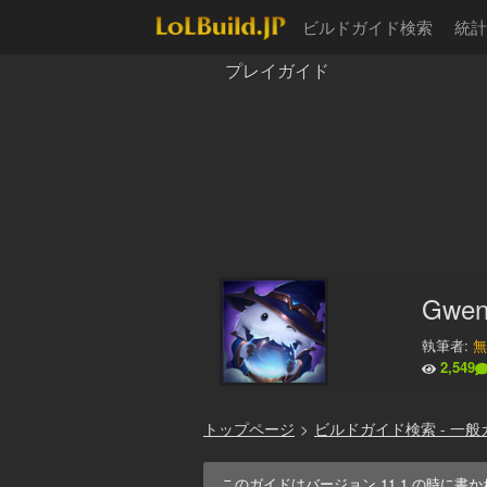
ビルドガイド検索
統計
プレイガイド
Gwe
執筆者:
無
2,549
トップページ
>
ビルドガイド検索 - 一般
このガイドはバージョン
11.1
の時に書か