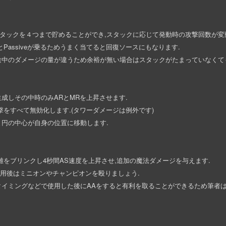
スタックを４つまで貯めることができ,スタックに応じて発動時の攻撃回数が変
Passiveが乗るためうまく当てると回復ソースにもなります.
途中のダメージの量が違うため余裕が無い場合はスタックがたまっていなくて
成しその中時のみARとMRを上昇させます.
撃をすべて無効化します.(タワーダメージは例外です)
円の中心が自身の位置に移動します.
離をブリンクし4秒間AS速度を上昇させ,追加の魔法ダメージを与えます.
使用後はミニオンやチャンピオンを殴りましょう.
タイミングなどで使用した後にAAをすると有利を取ることができるため筆者は