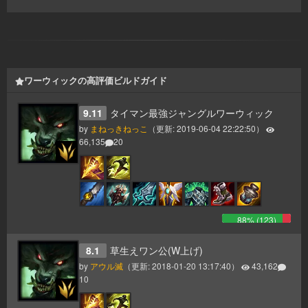
ワーウィックの高評価ビルドガイド
9.11
タイマン最強ジャングルワーウィック
by
まねっきねっこ
（更新:
2019-06-04 22:22:50
）
66,135
20
88
% (
123
)
8.1
草生えワン公(W上げ)
by
アウル滅
（更新:
2018-01-20 13:17:40
）
43,162
10