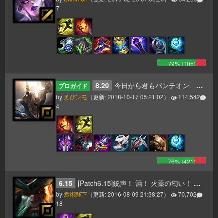
7
79
% (
105
)
8.20
今日から君もパンテオン 更新8.20
プロガイド
by
えびンモ
（更新:
2018-10-17 05:21:02
）
114,542
4
76
% (
421
)
6.15
[Patch6.15]銃声！ 酒！ 火薬の匂い！ そして一斉砲撃のお知らせだ！ ヤーハハーハー！
by
袁術陛下
（更新:
2016-08-09 21:38:27
）
70,702
18