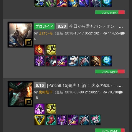
79
% (
105
)
8.20
今日から君もパンテオン 更新8.20
プロガイド
by
えびンモ
（更新:
2018-10-17 05:21:02
）
114,554
4
76
% (
421
)
6.15
[Patch6.15]銃声！ 酒！ 火薬の匂い！ そして一斉砲撃のお知らせだ！ ヤーハハーハー！
by
袁術陛下
（更新:
2016-08-09 21:38:27
）
70,708
18
87
% (
244
)