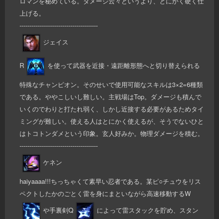
ロマンを秘めている。ダメージ云々というより、とにかく硬く仕
上げる。
----------------------------------------
ジェイス
R
を使って武器を近接・遠距離形態へと切り替えられる
特殊なチャンピオン。そのせいで使用可能なスキルは3×2=6種類
である。ややこしいし難しい。主戦場はTop。ダメージも積んで
いくのでわりと打たれ弱く、しかし近接する必要があるためタイ
ミングが難しい。使える人はとにかく使えるが、そうでないひと
はトコトンダメという印象。玄人好みか。物理ダメージを積む。
----------------------------------------
ケネン
haiyaaaa!!!ちっちゃくて素早い忍者である。某ピ○チュウをリス
ペクトしたかのごとく雷を身にまといながら高速移動するW
や手裏剣Q
によって雷スタックを貯め、スタン