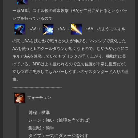
ー系ADC。スキル後の通常攻撃（AA)が二発に変わるというパッ
シブを持っているので
→AA→
→AA→
→AA のようにスキル
の間にAAを挟む形で戦うと火力が伸びる。パッシブで変化した
AAを使うとEのクールダウンが短くなるので、むやみやたらにス
キルとAAを連発していてもブリンクが早く上がり、機動力に長
けている。ADCはよく狙われるので立ち位置が非常に重要だが、
立ち位置に失敗してもカバーしやすいのがスタンダード入りの理
由。
----------------------------------------
フォーチュン
射程：標準
レーン：強い（跳弾を当てれば）
集団戦：簡単
タイプ：一気にダメージを出す