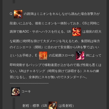
Q
の跳弾はミニオンをキルしながら跳ねた場合攻撃力が
段違いに上がる。後衛ミニオンを一体削っておき、CSと同時に
跳弾で敵ADC・サポへハラスを行える。Ult
は扇状の巨大
な範囲に3秒間を掛けて大ダメージを与えるため、集団戦は味方
のイニシエート（開戦）に合わせて安全圏からUltを撃てばいい
というお手軽さ。E
の広範囲スローや
Wによって
即時発動するパッシブで移動速度が上がるので逃げ性能も悪くは
ない。Ultはチャネリング（時間を掛けて詠唱する）スキルの練
習になるし、全体的にスキが無いのでスタンダードへ。
----------------------------------------
コーキ
射程：標準（Ult
は長射程）