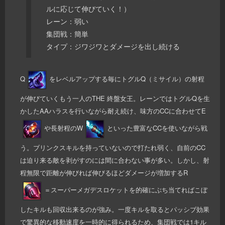
ルに応じて伸びていく！）
レーン：弱い
集団戦：簡単
タイプ：ジワジワとダメージを出し続ける
Q
をレベルアップする毎にトグルQ（ミサイル）の射程
が伸びていくもう一人のTHE 終盤女王。レーンではトグルQを生
かしたAAハラスを行いながら耐え続け、味方のCCに合わせてE
や長射程のW
といった豊富なCCを使いながら戦
う。ブリンクスキルを持っていないので打たれ弱く、自前のCC
は迫り来る敵を剥がすのには間に合わない事が多い。しかし、射
程無限で距離が伸びれば伸びるほどダメージが増加するR
＝スーパーメガデスロケットを的確にぶち当てればこぼ
したキルも回収出来るのが強み。一度キルを取るとパッシブ効果
で驚異的な移動速度を一時的に得られるため、集団戦では1キル