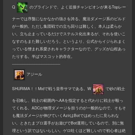
Q
のブラインドで、よく近接チャンピオンが来るTopレー
ナーでは序盤になかなかの強さを誇る。魔法ダメージ系のビルド
が一般的。ただし集団戦での立ち回りは難しく、本人は柔らか
い。立ち止まっているだけでステルス化出来るが、それを使いこ
なすのもまた難しいだろう。というより、公式からイジられまく
っている憎まれ系愛されキャラクターなので、グッズが山程あっ
たりする。半ばマスコット的存在。
----------------------------------------
アジール
SHURIMA！！Midで戦う皇帝サマである。W
で砂の戦士
を召喚し、戦士の範囲内へAAを指定すると代わりに戦士が殴っ
てくれる。ADCが物理ダメージを担うのが一般的なので、そもそ
も魔法ダメージが伸びていくAzirはBotではめったに見られな
い。ときたまプロ選手がお遊びでBot運用しているので、別に無
理という訳ではないらしい。ゲロ吐くほど難しいので初心者は絶