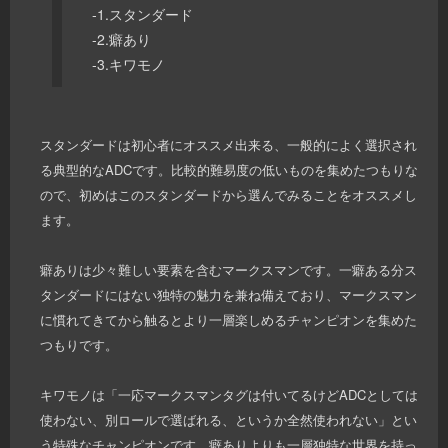
-1.スタンダード
-2.癖あり
-3.キワモノ
スタンダードは初心者にオススメ出来る、一般的によく選択され
る典型的なADCです。比較的難易度の低いものを集めたつもりな
ので、初めはこのスタンダードから選んでみることをオススメし
ます。
癖ありは少々難しい要素を含むマークスマンです。一癖ある分ス
タンダードにはない独特の魅力を兼ね備えており、マークスマン
に慣れてきてから触るとより一層楽しめるチャンピオンを集めた
つもりです。
キワモノは「一応マークスマンタグは付いてるけどADCとしては
使わない、別ロールで選ばれる、というか全然使われない」とい
う特殊なチャンピオンです。癖ありよりも一層独特な世界を持っ