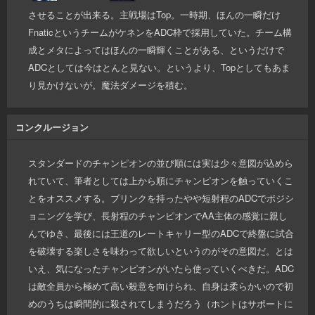
させることが出来る。主戦場はTop。一時期、ほんの一瞬だけ
FnaticというチームがケネンをADC枠で採用していた。チーム構
成とメタによってはほんの一瞬輝くことがある、というだけで
ADCとしては今はとんと見ない。というより、Topとしてもあま
り見かけないが。魔法ダメージを積む。
コンクルージョン
スタンダードのチャンピオンの並び順には実は少々意図が込めら
れていて、筆者としては上から順にチャンピオンを触っていくこ
とをオススメする。ブリンクを持ったやや短射程のADCでポジシ
ョニングを学び、長射程のチャンピオンでAA主体の感覚に親し
んでゆき、最後には王道のレートキャリー型のADCで終盤に試合
を破壊する楽しさを味わって欲しいというのがその意図だ。とは
いえ、気になったチャンピオンがいたら使っていくべきだ。ADC
は敵全員から極めて高い殺意を向けられ、自身は柔らかいので初
めのうちは瞬間的に殺されてしまうだろう（ホントはサポートに