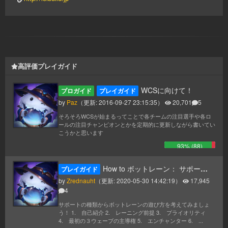
高評価プレイガイド
WCSに向けて！
プロガイド
プレイガイド
by
Paz
（更新:
2016-09-27 23:15:35
）
20,701
5
そろそろWCSが始まるってことで各チームの注目選手や各ロ
ールの注目チャンピオンとかを定期的に更新しながら書いてい
こうかと思います
93
% (
88
)
How to ボットレーン： サポートの種類から考えるボットレーンの遊び方！！
プレイガイド
by
Zrednauht
（更新:
2020-05-30 14:42:19
）
17,945
4
サポートの種類からボットレーンの遊び方を考えてみましょ
う！ 1. 自己紹介 2. レーニング前提 3. プライオリティ
4. 最初の３ウェーブの主導権 5. エンチャンター 6. ...