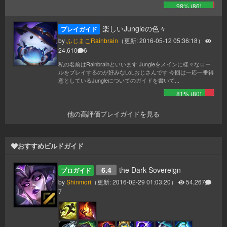
98
% (
86
)
楽しいJungleの色々
プレイガイド
by
ふじまこRainbrain
（更新:
2016-05-12 05:36:18
）
24,610
6
私の名前はRainbrainといいます Jungleをメインに様々なロー
ルをプレイするのが好みなLoLおじさんです 今回は一応一番得
意としているJungleについてのガイドを書いて...
81
% (
80
)
他の高評価プレイガイドを見る
おすすめビルドガイド
6.4
the Dark Sovereign
プロガイド
by
Shinmori
（更新:
2016-02-29 01:03:20
）
54,267
7