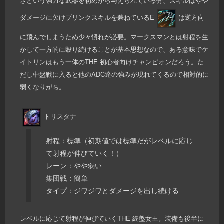
さという強力な武器を初めから与えられている分、スキルはやや
ダメージに欠けブリンクスキルを兼ねているE
は逆方向
に飛んでしまうため少々慣れが必要。マークスマンとは射程を生
かして一方的に殴り続けることが基本思想なので、ある意味でケ
イトリンはもう一体のTHE 初心者向けチャンピオンだろう。た
だし中盤戦に入ると他のADC達の強みが現れてくるので相対的に
弱くなりがち。
----------------------------------------
トリスタナ
射程：標準（初期値では標準だがレベルに応じ
て射程が伸びていく！）
レーン：やや弱い
集団戦：簡単
タイプ：ジワジワとダメージを出し続ける
レベルに応じて射程が伸びていくTHE 終盤女王。装備も後半に