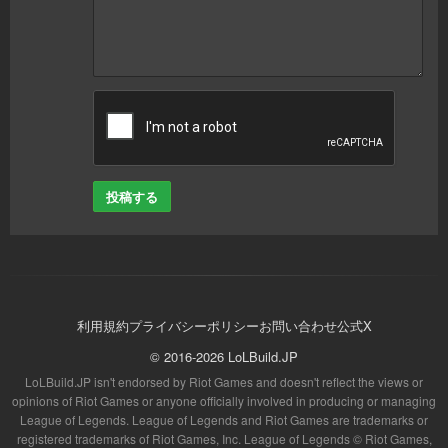
投稿する
利用規約
プライバシーポリシー
お問い合わせ
公式X
© 2016-2026 LoLBuild.JP
LoLBuild.JP isn't endorsed by Riot Games and doesn't reflect the views or
opinions of Riot Games or anyone officially involved in producing or managing
League of Legends. League of Legends and Riot Games are trademarks or
registered trademarks of Riot Games, Inc. League of Legends © Riot Games,