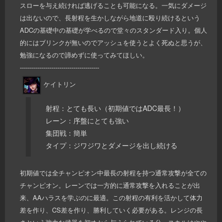
スローを与え続ければ逃げることも可能になる。一気にダメージ
は出ないので、長射程を生かしながら地道に殴り続けるという
ADCの基礎中の基礎が学べるので堂々のスタンダード入り。個人
的にはブリンクが無いのでアッシュを使うとよく死ぬと思うが、
勉強になるので諦めずに使ってみてほしい。
----------------------------------------
ケイトリン
射程：とても長い（初期値ではADC最長！）
レーン：序盤にとても強い
集団戦：簡単
タイプ：ジワジワとダメージを出し続ける
初期値では全チャンピオン中最長の射程を持つ通常攻撃が全ての
チャンピオン。レーンでは一方的に通常攻撃を入れることが出
来、AAハラスを学ぶのに最適。この射程の有利を活かして体力
差を作り、CS差を作り、勝利していく必要がある。レンジの長