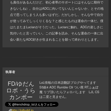
も責任があるんだけど、初心者帯のサポートにはそんなに期待で
きないしね）。自分はADCに向いてないんじゃないか、とその地
点で思ってしまう人も多いはずだ。だがしかし、そんな中で自分
が使ってみてしっくりくるな？と感じたものは運命の一体だ。僕
はたまたまLucianがそうだった。Lucianに触れ、ADCの楽しさに
気付いたと言っていい。この記事を読み、そんな運命の一体に出
会い新たなADC好きが生まれることを願って終わりとします。
執筆者
FD/ゆだん
LoL情報の日本語翻訳ブログやってます
S5銀4 ADC Rumble C9 つい廃 RTふぁぼ
ロボ・うら
魔 リプ頂いたらフォロバします LJL CS
カンポー
は二度と見ません。
http://lolbuild.jp