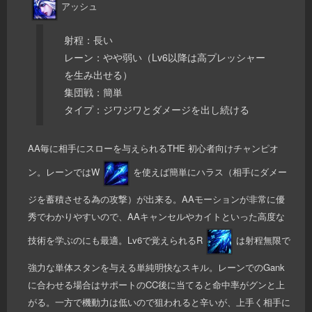
アッシュ
射程：長い
レーン：やや弱い（Lv6以降は高プレッシャー
を生み出せる）
集団戦：簡単
タイプ：ジワジワとダメージを出し続ける
AA毎に相手にスローを与えられるTHE 初心者向けチャンピオ
ン。レーンではW
を使えば簡単にハラス（相手にダメー
ジを蓄積させる為の攻撃）が出来る。AAモーションが非常に優
秀でわかりやすいので、AAキャンセルやカイトといった高度な
技術を学ぶのにも最適。Lv6で覚えられるR
は射程無限で
強力な単体スタンを与える単純明快なスキル。レーンでのGank
に合わせる場合はサポートのCC後に当てると命中率がグンと上
がる。一方で機動力は低いので狙われると辛いが、上手く相手に