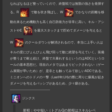
なればなるほど整っていくので、終盤戦では無類の強さを発揮す
る。R
で敵を吹き飛ばし、W
でかなりの距離を移
動出来るため機動力も高く自己防衛力が非常に高い。キル・アシ
ストやE
を最大スタックまで貯めてダメージを与えると
W
のクールダウンが解消されるので、本当に上手い人は
キルの度にぴょんぴょん飛び回って敵に絶望を与えていく。装備
が整うまで耐え続け、終盤で大暴れするというのはADCというロ
ールの基本思想だ。現在のメタではあまりピックされない（ゲー
ム展開が早いため）が、是非とも触ってみて欲しいADCである。
ミニオンへのトドメの一撃（LastHit:LH)の際に周りに爆風が起き
ダメージを与えるパッシブがあるため、少々癖がある。
----------------------------------------
ジンクス
射程：やや短い（トグルQの射程はスキルレベ