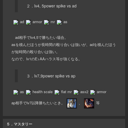
２．lv4, 5power spike vs ad
ad
armor
mr
as
ad相手でlv4,5で勝ちたい場合。
asを積んだほうが長時間の殴り合いは強いが、adを積んだほう
が短時間の殴り合いは強い。
なので、lv1のE>AAハラス等が強くなる。
３．lv7,9power spike vs ap
as
health scale
flat mr
asx2
armor
ap相手でlv7以降勝ちたいとき。
、
等
５．マスタリー