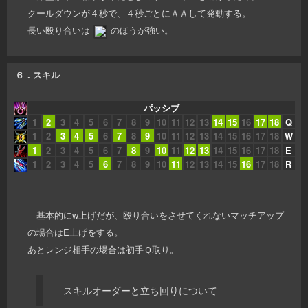
クールダウンが４秒で、４秒ごとにＡＡして発動する。
長い殴り合いは
のほうが強い。
６．スキル
パッシブ
1
2
3
4
5
6
7
8
9
10
11
12
13
14
15
16
17
18
Q
1
2
3
4
5
6
7
8
9
10
11
12
13
14
15
16
17
18
W
1
2
3
4
5
6
7
8
9
10
11
12
13
14
15
16
17
18
E
1
2
3
4
5
6
7
8
9
10
11
12
13
14
15
16
17
18
R
基本的にw上げだが、殴り合いをさせてくれないマッチアップ
の場合はE上げをする。
あとレンジ相手の場合は初手Ｑ取り。
スキルオーダーと立ち回りについて