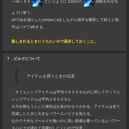
＞ult＞ＡＡ
というように３回目の
発動を出せる
ように使う。
ultでhpを減らしたminionにqをしながら相手を翻弄して戦うと相
手はハゲてafkする。
殺しきれるときにうちたいので温存しておくこと。
７．ビルドについて
アイテムを買うときの注意
オフェンシブアイテムは平均３６００Ｇなのに対してディフェ
ンシブアイテムは平均２８００Ｇと、
火力を積もうとした場合はお金がかなりかかる。アイテムは全て
完成したときに大きなパワースパイクを迎える。
なので十分なゴールドが無いのに高い装備を勝っているとパワー
スパイクが遅れて活躍がしにくいので注意。