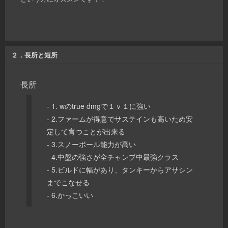
２．長所と短所
長所
- 1. wのtrue dmgで１ｖ１に強い
- 2.ファームが得意でサステインも高いため安
定して育つことが出来る
- 3.スノーボール能力が高い
- 4.中盤の強さが全チャンプ中最強クラス
- 5.ビルドに幅があり、タンキーからアサシン
までこなせる
- 6.かっこいい