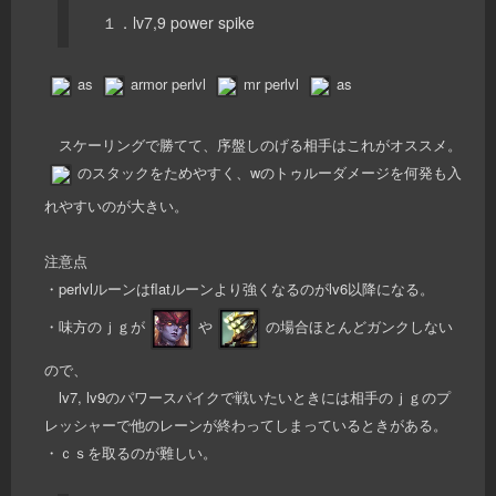
１．lv7,9 power spike
as
armor perlvl
mr perlvl
as
スケーリングで勝てて、序盤しのげる相手はこれがオススメ。
のスタックをためやすく、wのトゥルーダメージを何発も入
れやすいのが大きい。
注意点
・perlvlルーンはflatルーンより強くなるのがlv6以降になる。
・味方のｊｇが
や
の場合ほとんどガンクしない
ので、
lv7, lv9のパワースパイクで戦いたいときには相手のｊｇのプ
レッシャーで他のレーンが終わってしまっているときがある。
・ｃｓを取るのが難しい。