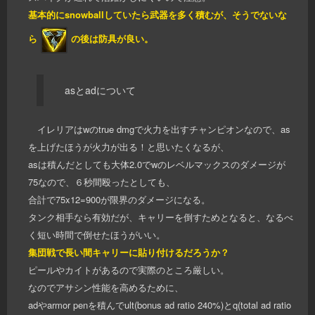
基本的にsnowballしていたら武器を多く積むが、そうでないな
ら
の後は防具が良い。
asとadについて
イレリアはwのtrue dmgで火力を出すチャンピオンなので、as
を上げたほうが火力が出る！と思いたくなるが、
asは積んだとしても大体2.0でwのレベルマックスのダメージが
75なので、６秒間殴ったとしても、
合計で75x12=900が限界のダメージになる。
タンク相手なら有効だが、キャリーを倒すためとなると、なるべ
く短い時間で倒せたほうがいい。
集団戦で長い間キャリーに貼り付けるだろうか？
ピールやカイトがあるので実際のところ厳しい。
なのでアサシン性能を高めるために、
adやarmor penを積んでult(bonus ad ratio 240%)とq(total ad ratio