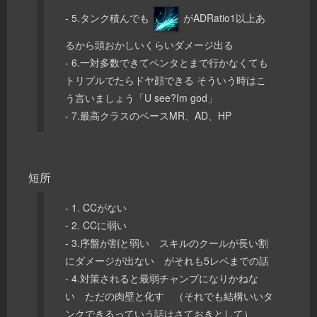
- 5.タンク積んでも
がADRatio1以上あ
るから頭おかしいくらいダメージ出る
- 6.一対多数できてペンタとまで行かなくても
トリプルでたらドヤ顔できる そういう時はこ
う言いましょう「U see?Im god」
- 7.最高クラスのベースMR、AD、HP
短所
- 1. CCがない
- 2. CCに弱い
- 3.序盤が割と弱い スキルのクールが長い割
にダメージが出ない がそれも5レベまでの話
- 4.対策されると最弱チャンプになりかねな
い ただの肉壁と化す （それでも結構いいタ
ンクできるっていう話はさておきとして）