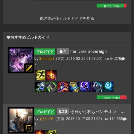
91
% (
29
)
他の高評価ビルドガイドを見る
おすすめビルドガイド
6.4
the Dark Sovereign
プロガイド
by
Shinmori
（更新:
2016-02-29 01:03:20
）
54,276
7
79
% (
105
)
8.20
今日から君もパンテオン 更新8.20
プロガイド
by
えびンモ
（更新:
2018-10-17 05:21:02
）
114,565
4