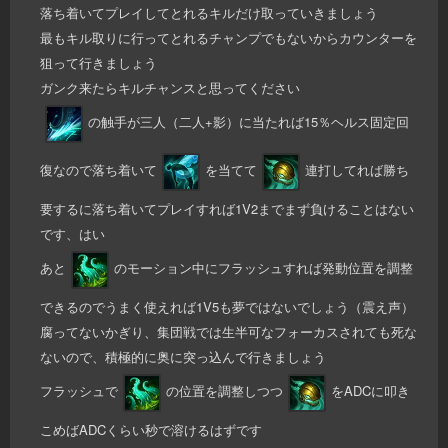
落ち着いてプレイしてとれるキルだけ取っていきましょう
最もキル取りに行ってとれるチャンプでもないからカウンターを
狙って行きましょう
ガンク来たらキルチャンスと思ってください
の触手が三人（二人+影）に当たれば15％ヘルス固定回
復なので落ち着いて
を当てて
連打してれば勝ち
要するに落ち着いてプレイすれば1V2までまず負けることはない
です、はい
あと
のモーション中にフラッシュすれば発動位置を調整
できるのでうまく使えれば1V5も夢ではないでしょう（震え声）
腐ってないかぎり、集団戦では生半可なフォーカスされても死な
ないので、積極的に奥に突っ込んで行きましょう
フラッシュで
の位置を調整しつつ
をADCに叩き
こめばADCくらい秒で溶けるはずです