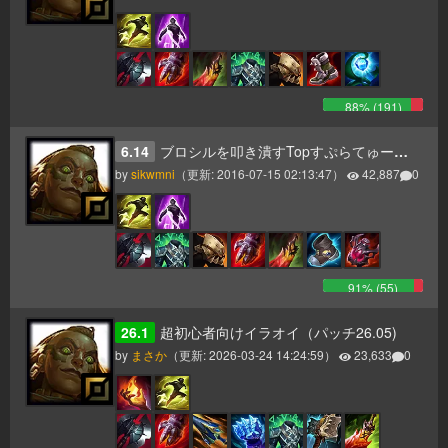
88
% (
191
)
6.14
ブロシルを叩き潰すTopすぷらてゅーんおばさん
by
sikwmni
（更新:
2016-07-15 02:13:47
）
42,887
0
91
% (
55
)
26.1
超初心者向けイラオイ（パッチ26.05)
by
まさか
（更新:
2026-03-24 14:24:59
）
23,633
0