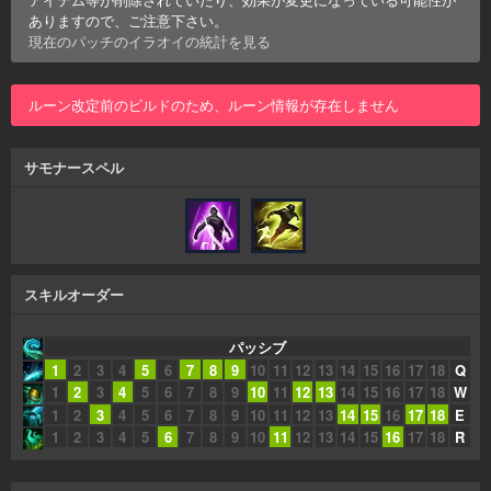
ありますので、ご注意下さい。
現在のパッチの
イラオイ
の統計を見る
ルーン改定前のビルドのため、ルーン情報が存在しません
サモナースペル
スキルオーダー
パッシブ
1
2
3
4
5
6
7
8
9
10
11
12
13
14
15
16
17
18
Q
1
2
3
4
5
6
7
8
9
10
11
12
13
14
15
16
17
18
W
1
2
3
4
5
6
7
8
9
10
11
12
13
14
15
16
17
18
E
1
2
3
4
5
6
7
8
9
10
11
12
13
14
15
16
17
18
R