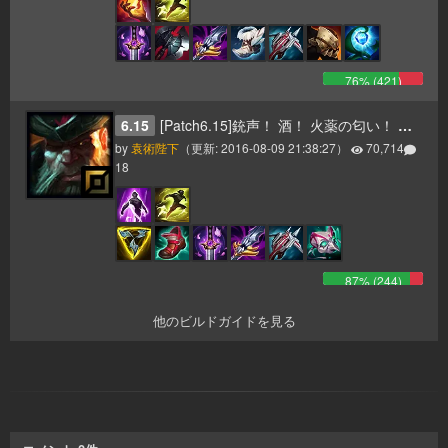
76
% (
421
)
6.15
[Patch6.15]銃声！ 酒！ 火薬の匂い！ そして一斉砲撃のお知らせだ！ ヤーハハーハー！
by
袁術陛下
（更新:
2016-08-09 21:38:27
）
70,714
18
87
% (
244
)
他のビルドガイドを見る