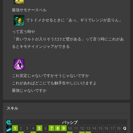
最強サモナースペル
でトドメさせるときに「あっ、ギリでレンジが足りん」
って言う時や
「良いウルトが入りそうだけど壁がある」って言う時にこれがあ
るとキモチイインジャアができる
これ安定じゃないですかそうじゃないですか
これがあればどこにでも触手生やしにいけますよ
最強じゃないですか
スキル
パッシブ
1
2
3
4
5
6
7
8
9
10
11
12
13
14
15
16
17
18
Q