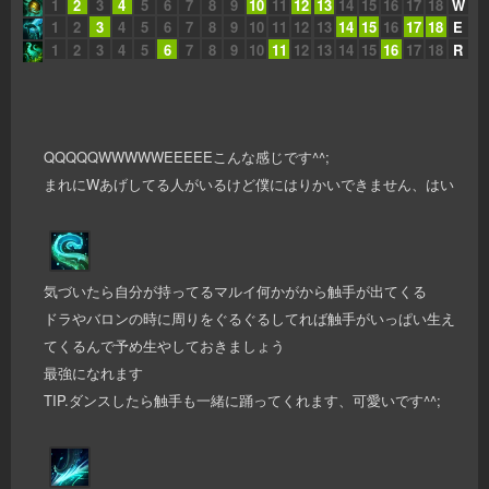
1
2
3
4
5
6
7
8
9
10
11
12
13
14
15
16
17
18
W
1
2
3
4
5
6
7
8
9
10
11
12
13
14
15
16
17
18
E
1
2
3
4
5
6
7
8
9
10
11
12
13
14
15
16
17
18
R
QQQQQWWWWWEEEEEこんな感じです^^;
まれにWあげしてる人がいるけど僕にはりかいできません、はい
気づいたら自分が持ってるマルイ何かがから触手が出てくる
ドラやバロンの時に周りをぐるぐるしてれば触手がいっぱい生え
てくるんで予め生やしておきましょう
最強になれます
TIP.ダンスしたら触手も一緒に踊ってくれます、可愛いです^^;