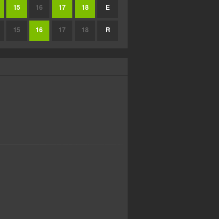
15
16
17
18
E
15
16
17
18
R