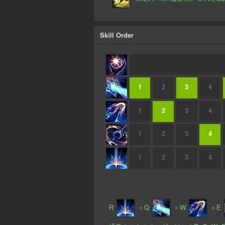
Skill Order
1
2
3
4
1
2
3
4
1
2
3
4
1
2
3
4
R
＞Q
＞W
＞E