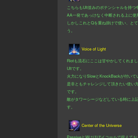
こちらもUlt並みのポテンシャルを持つ中
AA一発であっけなく中断される上に使
しかしこれとQを重ね掛けで使い、とて
う。
Voice of Light
Riotも流石にここは甘やかしてくれ
Ultです。
火力になりSlowとKnockBack
是非ともチャレンジして頂きたい使い方は
です。
敵がタワーシージなどしている時に上記
す。
Center of the Universe
PassiveとWはほぼイコールで捉えて