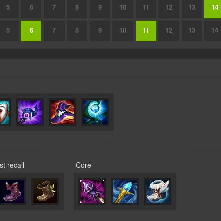
5
6
7
8
9
10
11
12
13
14
5
6
7
8
9
10
11
12
13
14
st recall
Core