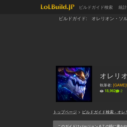
ビルドガイド検索
統計
ビルドガイド: オレリオン・ソル - Au
オレリオン・ソ
執筆者:
[GAME]
18,962
2
トップページ
>
ビルドガイド検索 - オ
このガイドはバージョン
6.7
の時に書か