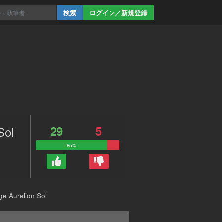
ログイン／新規登録
29
5
Sol
85%
urelion Sol