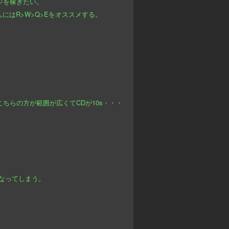
ジを稼ぎたい。
にはR>W>Q>Eをオススメする。
まればこちらの方が範囲が広くてCDが10s・・・
になってしまう。