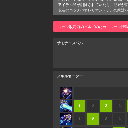
アイテム等が削除されていたり、効果が
現在のパッチの
オレリオン・ソル
の統計
ルーン改定前のビルドのため、ルーン情
サモナースペル
スキルオーダー
1
2
3
4
1
2
3
4