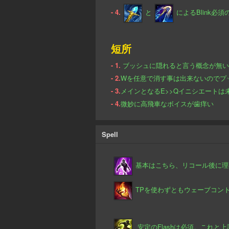
- 4.
と
によるBlink必
短所
- 1.
ブッシュに隠れると言う概念が無い
- 2.
Wを任意で消す事は出来ないのでプ
- 3.
メインとなるE>>Qイニシエートは
- 4.
微妙に高飛車なボイスが歯痒い
Spell
基本はこちら、リコール後に理
TPを使わずともウェーブコン
安定のFlashは必須。これと