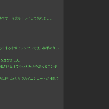
仕事です、何度もトライして慣れましょ
安心出来る非常にシンプルで使い勝手の良い
ンを選びません。
ける形でKnockBackを決めるコンボ
制的に押し込む形でのイニシエートが可能で