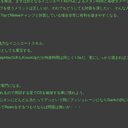
>Eを推奨、まずは肝となるイニシエート時のQによるスタン時間と基礎ダメー
ンプを使うメリットは乏しいが、それでもどうしても対面を潰したい、そんな人
opでMeleeチャンプと対面している場合非常に有利を築きやすくなる。
に強力なイニシエートスキル。
段としても重宝する。
MalphiteのUltもKnockUpだが拘束時間は同じく1.5sだ、更にしっかり溜
登竜門になる。
取れるので周回する星でCSを確保する事に慣れよう。
ミニオンにどんどん当たってアッという間にプッシュレーンになりGankの的
てRoamをするつもりならば問題は無いが・・・