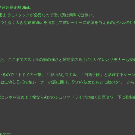
速超長距離Blink。
用までにスタックが必要なので使い所は簡単では無い。
つもなく大きな範囲Stunを用意して敵レーナーに絶望を与えるのがソルの
ました、ここまでのスキルの癖の強さと難易度の高さに引いていたサモナーも
が付いているので「トドメの一撃」「追い込むスキル」「自衛手段」と活躍するシー
ご存知E>Qで敵レーナーの裏に回り、Stunを決めたあとに敵のタワーから遠ざ
コンボを決めよう物ならAzirのシュリマドライブの如く自軍タワー下に強
おｋです。