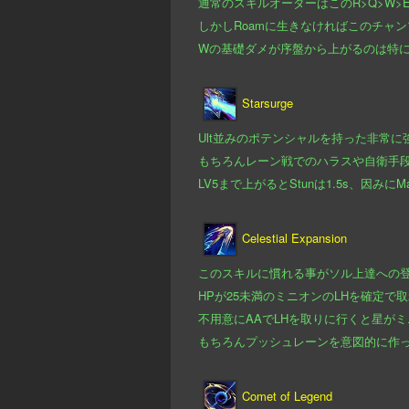
通常のスキルオーダーはこのR>Q>W
しかしRoamに生きなければこのチャ
Wの基礎ダメが序盤から上がるのは特にT
Starsurge
Ult並みのポテンシャルを持った非常
もちろんレーン戦でのハラスや自衛手
LV5まで上がるとStunは1.5s、因みに
Celestial Expansion
このスキルに慣れる事がソル上達への
HPが25未満のミニオンのLHを確定で
不用意にAAでLHを取りに行くと星が
もちろんプッシュレーンを意図的に作っ
Comet of Legend