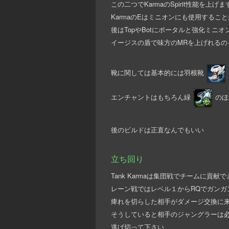
この二つでKarmaのSpirit性能を上げま
KarmaのEはミニオンにも使用する
後はTopやBotにポータルと強化ミ
イージスの盾で味方のMRを上げれるの
靴に関しては基本的には羽根靴
エンチャントはもちろん緑
のほ
後のビルドは正直なんでもいい
立ち回り
Tank Karmaは集団戦でチームに
レーン戦ではレベル１からRQでガンガ
痺れを切らした相手がダメージ交換に
そうしていると相手のジャングラーは必
逃げ切って下さい