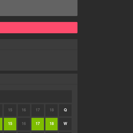
15
16
17
18
Q
15
16
17
18
W