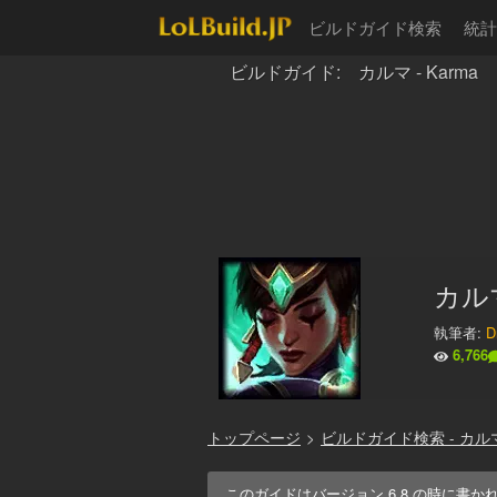
ビルドガイド検索
統計
ビルドガイド: カルマ - Karma
カル
執筆者:
Dr
6,766
トップページ
>
ビルドガイド検索 - カル
このガイドはバージョン
6.8
の時に書か