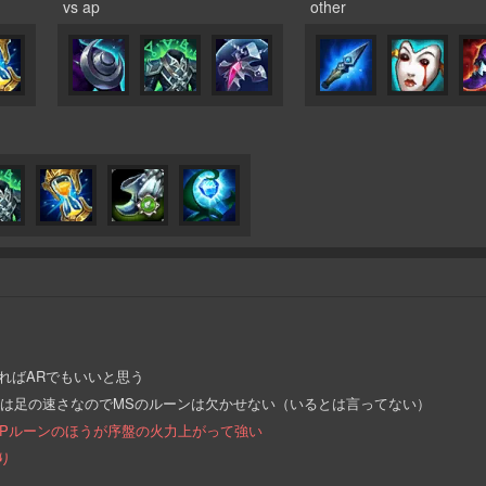
vs ap
other
が無ければARでもいいと思う
なのは足の速さなのでMSのルーンは欠かせない（いるとは言ってない）
Pルーンのほうが序盤の火力上がって強い
り