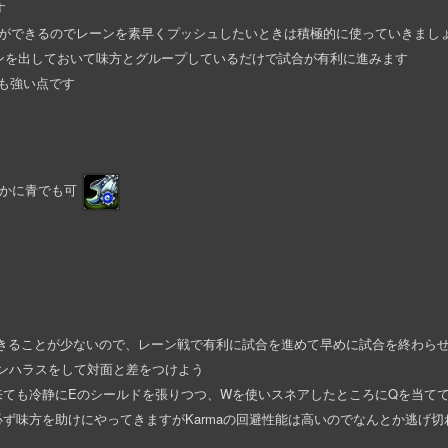
す
ことができるのでレーンを素早くプッシュしたいときは積極的に使っていきまし
ニオンを出しておいて味方とグループしているだけで試合が有利に進みます
も強い点です
かに青でも可
貢献できることが少ないので、レーン戦で有利に試合を進めて早めに試合を終わら
ンハラスをして対面と差をつけよう
来ても冷静にEのシールドを張りつつ、Wを使いスネアしたところにQを当て
ず味方を助けにやってきますがKarmaの回避性能は高いのでなんとか逃げ切