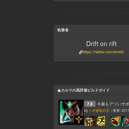
執筆者
Drift on rift
https://twitter.com/lonrii2
カルマの高評価ビルドガイド
7.6
今最もアツいサ
by
へず@灰の王
（更新:
2017