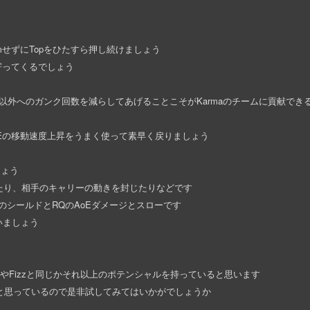
amせずにTopをひたすら押し続けましょう
寄ってくるでしょう
p以外へのガンク回数を減らしてあげることこそがKarmaのチームに貢献でき
Eの移動速度上昇をうまく使って素早く戻りましょう
しょう
じたり、相手のキャリーの動きを封じたりなどです
EのシールドとRQのAoEダメージとスローです
使いましょう
見るEkkoやFizzと同じかそれ以上のポテンシャルを持っていると思います
れOPだと思っているので是非試してみてはいかがでしょうか