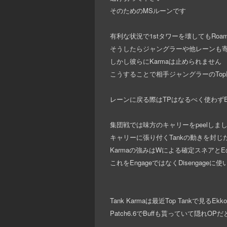
そのためのMSルーンです
有利な状況で1stタワーを壊してもRo
そうしたらジャングラーや他レーンも
しかし彼らにKarmaは止められません
こうすることで相手ジャングラーのTo
レーンに戻る際はTPはなるべく使わず
集団戦では味方のキャリーをpeelしま
キャリーに張り付くTankの動きを封
Karmaの強みはWによる確定スネアと
これをEngageではなくDisengageに
Tank Karmaは最近Top Tankで
Patch6.6でBuffも貰っていて隠