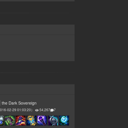
the Dark Sovereign
016-02-29 01:03:20
）
54,267
7