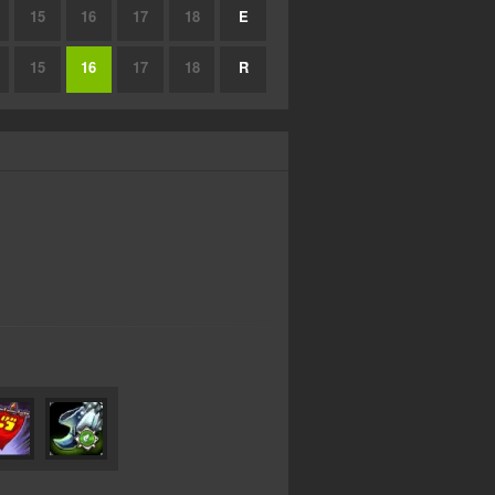
15
16
17
18
E
15
16
17
18
R