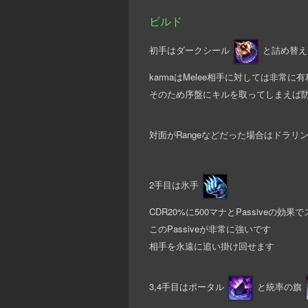
ビルド
初手はダークシール
と詰め替え
karmaはMelee相手に対しては非
そのため序盤にキルを取ってしまえば
対面がRangeなどだった場合はドラリ
2手目は氷手
CDR20%に500マナとPassive
このPassiveが非常に強いです
相手を永遠に追い掛け回せます
3,4手目はポータル
と統率の旗