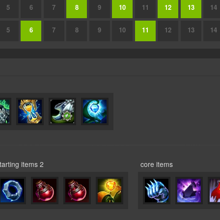
5
6
7
8
9
10
11
12
13
14
5
6
7
8
9
10
11
12
13
14
tarting items 2
core items