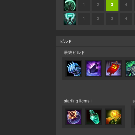
1
2
3
4
1
2
3
4
ビルド
最終ビルド
starting items 1
s