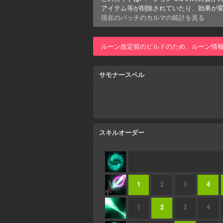
アイテム等が削除されていたり、効果が
現在のパッチの
カルマ
の統計を見る
ルーン改定前のビルドのため、ルーン情
サモナースペル
スキルオーダー
1
2
3
4
1
2
3
4