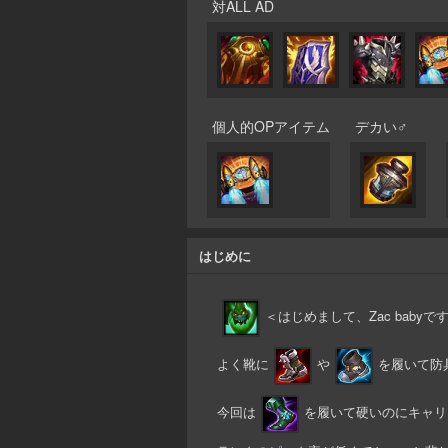
対ALL AD
個人的OPアイテム
デカい♂
はじめに
＜はじめまして、Zac babyで
よく靴に
や
を履いて防
今回は
を履いて硬いのにキャリ