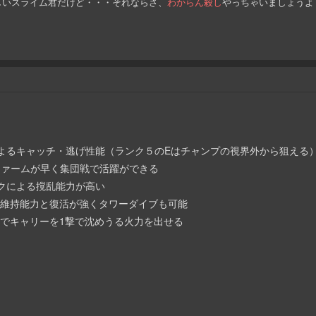
しいスライム君だけど・・・それならさ、
わからん殺し
やっちゃいましょうよ
ンジによるキャッチ・逃げ性能（ランク５のEはチャンプの視界外から狙える
ためファームが早く集団戦で活躍ができる
バックによる撹乱能力が高い
ーン維持能力と復活が強くタワーダイブも可能
ことでキャリーを1撃で沈めうる火力を出せる