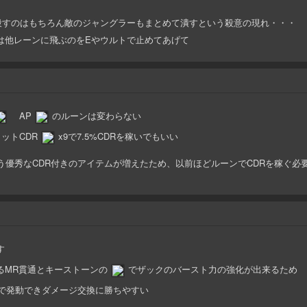
殺すのはもちろん敵のジャングラーもまとめて潰すという殺意の現れ・・・
は他レーンに飛ぶのをEやウルトで止めてあげて
AP
のルーンは変わらない
ットCDR
x9で7.5%CDRを稼いでもいい
う優秀なCDR付きのアイテムが増えたため、以前ほどルーンでCDRを稼ぐ必
す
るMR貫通とキーストーンの
でザックのバースト力の強化が出来るため
どで発動できダメージ交換に勝ちやすい