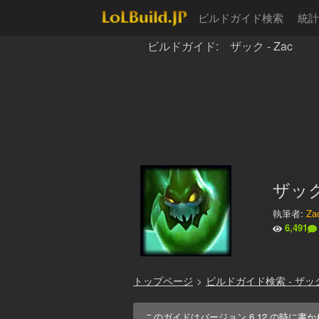
ビルドガイド検索
統計
ビルドガイド: ザック - Zac
ザッ
執筆者:
Za
6,491
トップページ
>
ビルドガイド検索 - ザッ
このガイドはバージョン
6.12
の時に書か