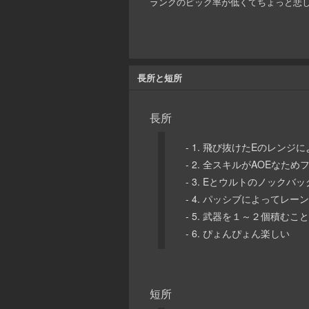
ランクのピック率が低くてちょっと悲
長所と短所
長所
- 1. 飛び抜けたEのレ
- 2. 全スキルがAOEな
- 3. Eとウルトのノック
- 4. パッシブによってレ
- 5. 武器を１～２個積む
- 6. ぴょんぴょん楽しい
短所