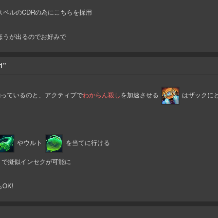
ペルのCDRの為にこちらを採用
ほうが出るのでお好みで
1”
揃っているのと、アクティブで
わからん殺し
を加速させる
はザックに
やウルト
を当てに行ける
で擬似インセクが可能に
OK!