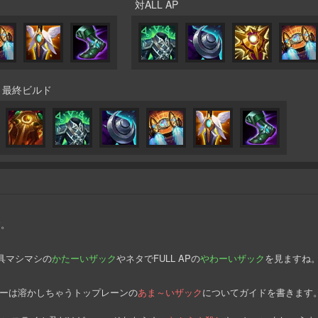
対ALL AP
最終ビルド
す。
具マシマシの
かたーいザック
やネタでFULL APの
やわーいザック
を見ますね
ーは溶かしちゃうトップレーンの
あま～いザック
についてガイドを書きます