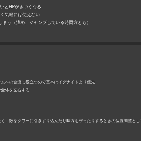
ないとHPがきつくなる
が長く気軽には使えない
ってしまう（溜め、ジャンプしている時両方とも）
ームへの合流に役立つので基本はイグナイトより優先
合全体を左右する
長く、敵をタワーに引きずり込んだり味方を守ったりするときの位置調整とし