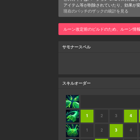
アイテム等が削除されていたり、効果が
現在のパッチの
ザック
の統計を見る
ルーン改定前のビルドのため、ルーン情
サモナースペル
スキルオーダー
1
2
3
4
1
2
3
4