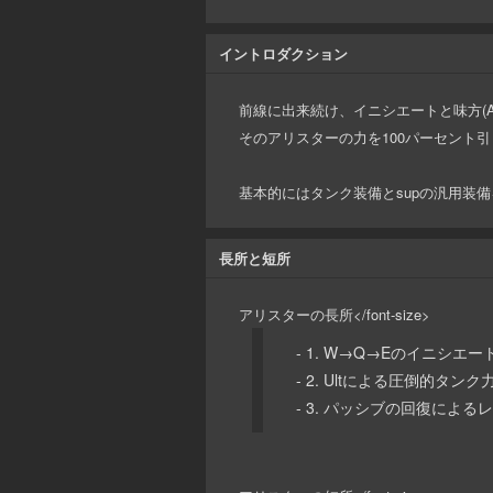
イントロダクション
前線に出来続け、イニシエートと味方(A
そのアリスターの力を100パーセント
基本的にはタンク装備とsupの汎用装
長所と短所
アリスターの長所</font-size>
- 1. W→Q→Eのイニシエー
- 2. Ultによる圧倒的タンク
- 3. パッシブの回復によ