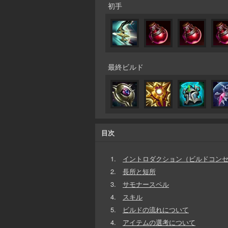
初手
最終ビルド
目次
1.
イントロダクション（ビルドコン
2.
長所と短所
3.
サモナースペル
4.
スキル
5.
ビルドの流れについて
4.
アイテムの選考について