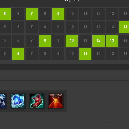
5
6
7
8
9
10
11
12
13
14
5
6
7
8
9
10
11
12
13
14
5
6
7
8
9
10
11
12
13
14
5
6
7
8
9
10
11
12
13
14