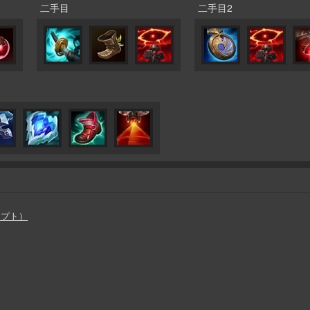
二手目
二手目2
セプト）