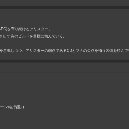
DC)を守り続けるアリスター。
引き出す為のビルドを目標に積んでいく。
備を意識しつつ、アリスターの弱点であるCDとマナの欠点を補う装備を積んで
ト
力
るレーン維持能力