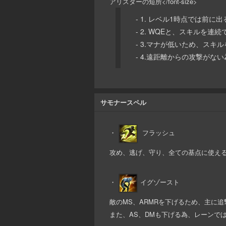
アリスターの短所</font-size>
- 1. レベル1時点では前
- 2. WQEと、スキルを
- 3.マナが低いため、ス
- 4.遠距離からの攻撃がな
サモナースペル
・
フラッシュ
攻め、逃げ、守り、全ての基点に使える
・
イグゾースト
敵のMS、ARMRを下げるため、主に追
また、AS、DMも下げる為、レーンで