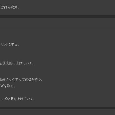
れは好み次第。
ベル3にする。
Wを優先的に上げていく。
広範囲ノックアップのQを持つ。
にWを取る。
し、QとEを上げていく。