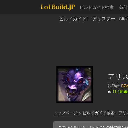
ビルドガイド検索
統計
ビルドガイド: アリスター - Alist
アリス
執筆者:
RZ2
11,184
トップページ
>
ビルドガイド検索 - アリ
このガイドはバージョン
7.5
の時に書か