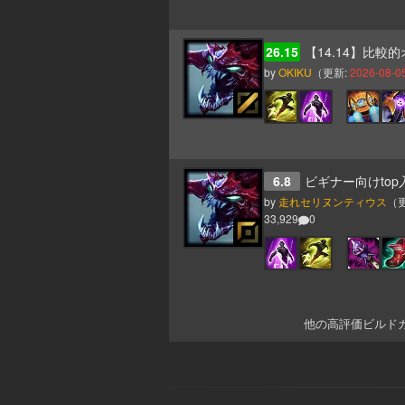
26.15
【14.14】比較的オーソド
by
OKIKU
（更新:
2026-08-05
6.8
ビギナー向けtop
by
走れセリヌンティウス
（
33,929
0
他の高評価ビルド