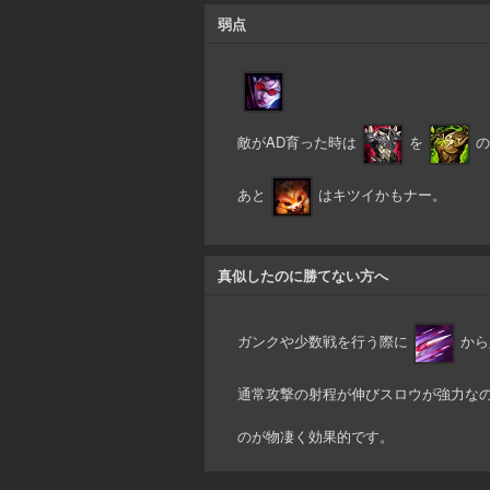
弱点
敵がAD育った時は
を
の
あと
はキツイかもナー。
真似したのに勝てない方へ
ガンクや少数戦を行う際に
から
通常攻撃の射程が伸びスロウが強力な
のが物凄く効果的です。