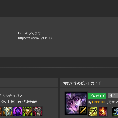
LOLやってます
https://t.co/I4j3gO19u8
おすすめビルドガイド
べ盛りのチョガス
6.4
プロガイド
 00:13:36
）
47,269
6
by
Shinmori
（更新:
2