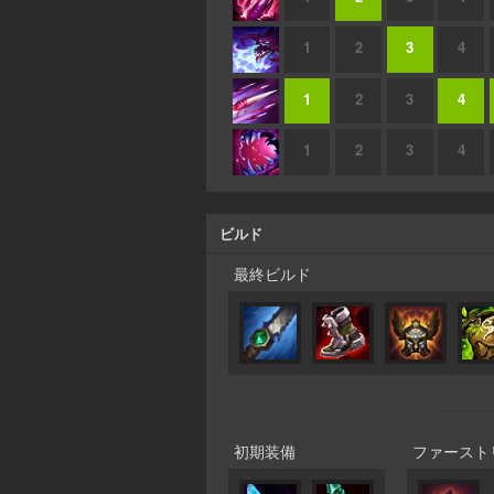
1
2
3
4
1
2
3
4
1
2
3
4
ビルド
最終ビルド
初期装備
ファースト