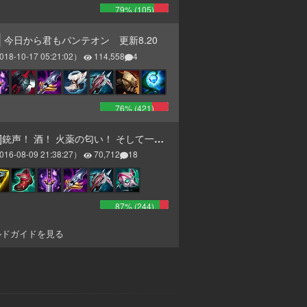
79
% (
105
)
今日から君もパンテオン 更新8.20
018-10-17 05:21:02
）
114,558
4
76
% (
421
)
銃声！ 酒！ 火薬の匂い！ そして一斉砲撃のお知らせだ！ ヤーハハーハー！
016-08-09 21:38:27
）
70,712
18
87
% (
244
)
ルドガイドを見る