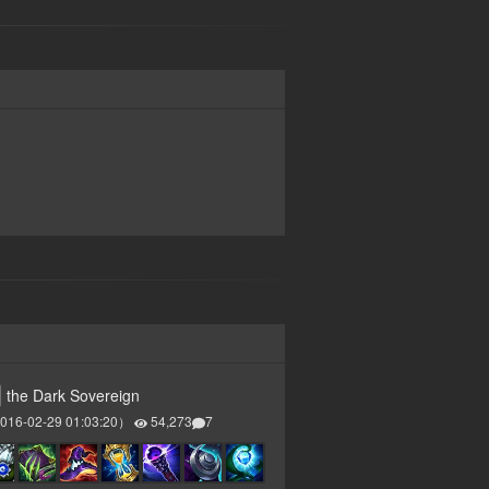
the Dark Sovereign
016-02-29 01:03:20
）
54,273
7