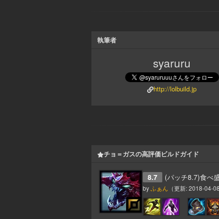
執筆者
syaruru
http://lolbuild.jp
チョ＝ガスの高評価ビルドガイド
8.7
(パッチ8.7)食
by
ふぁん
（更新:
2018-04-08