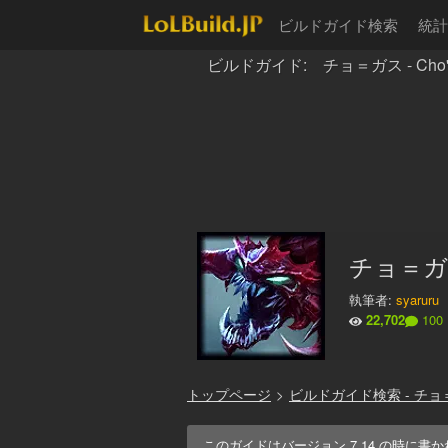
ビルドガイド検索
統計
ビルドガイド: チョ＝ガス - Cho'
チョ＝ガス
執筆者:
syaruru
22,702
100
トップページ
>
ビルドガイド検索 - チョ
このガイドはバージョン
7.14
の時に書か