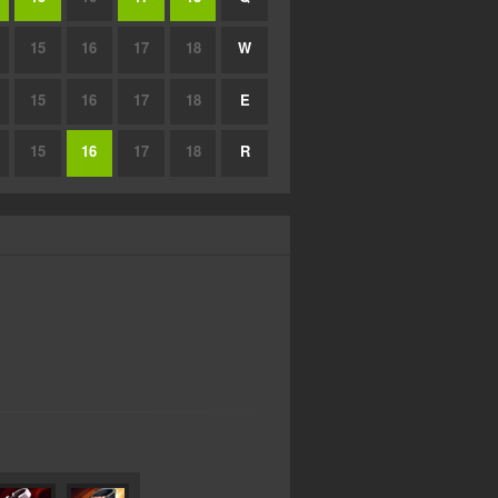
15
16
17
18
W
15
16
17
18
E
15
16
17
18
R