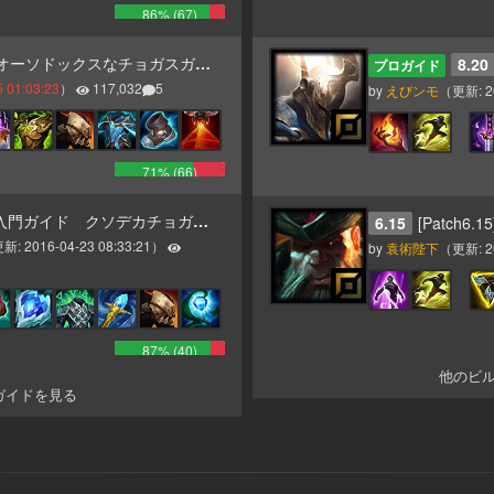
86
% (
67
)
ックスなチョガスガイド（タンク、AP二本立て）
8.20
プロガイド
 01:03:23
）
117,032
5
by
えびンモ
（更新:
2
71
% (
66
)
入門ガイド クソデカチョガスくん
6.15
[Patch6.15]
更新:
2016-04-23 08:33:21
）
by
袁術陛下
（更新:
2
87
% (
40
)
他のビ
ガイドを見る