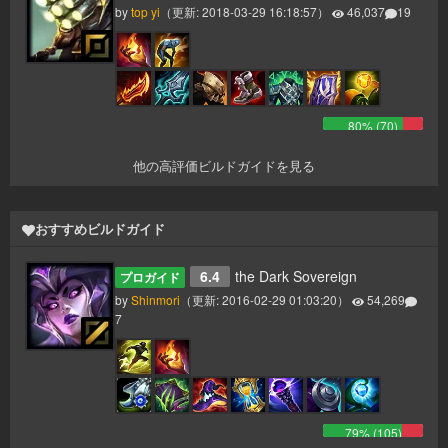
by
top yi
（更新:
2018-03-29 16:18:57
）
46,037
19
80
% (
70
)
他の高評価ビルドガイドを見る
おすすめビルドガイド
6.4
the Dark Sovereign
プロガイド
by
Shinmori
（更新:
2016-02-29 01:03:20
）
54,269
7
79
% (
105
)