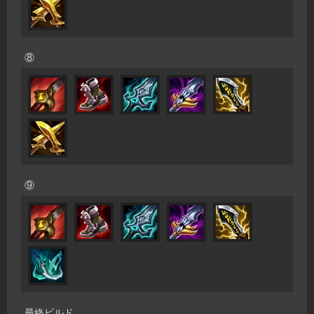
⑧
⑨
最終ビルド