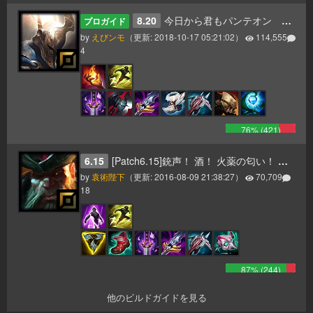
8.20
今日から君もパンテオン 更新8.20
プロガイド
by
えびンモ
（更新:
2018-10-17 05:21:02
）
114,555
4
76
% (
421
)
6.15
[Patch6.15]銃声！ 酒！ 火薬の匂い！ そして一斉砲撃のお知らせだ！ ヤーハハーハー！
by
袁術陛下
（更新:
2016-08-09 21:38:27
）
70,709
18
87
% (
244
)
他のビルドガイドを見る