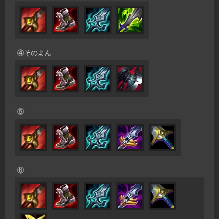
④そのよん
⑤
⑥