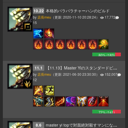
10.22
本格的パラパラチャーハンのビルド
by
店長meu
（更新:
2020-11-10 20:28:24
）
17,772
15
80
% (
183
)
11.1
【11.13】Master Yiのスタンダードビルド
by
店長meu
（更新:
2021-06-30 23:30:30
）
152,007
12
72
% (
141
)
8.6
master yi topで対面絶対殺すマンになれ！（マスターイー トップ ビルド）