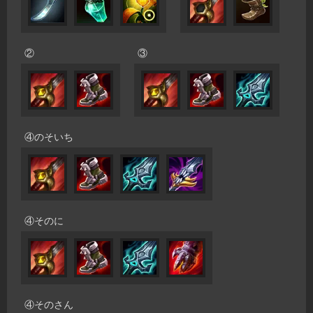
②
③
④のそいち
④そのに
④そのさん