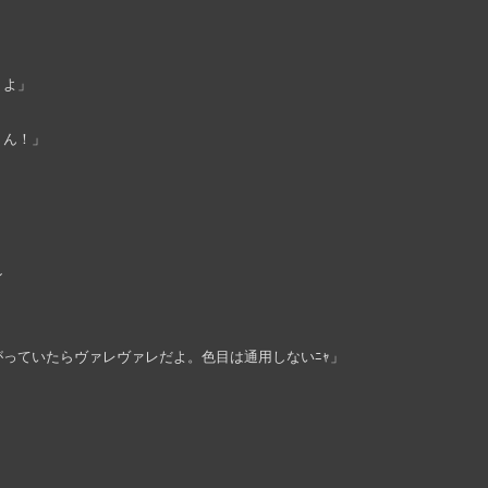
くよ」
くん！」
ン
っていたらヴァレヴァレだよ。色目は通用しないﾆｬ」