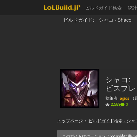
ビルドガイド検索
統計
ビルドガイド: シャコ - Shaco
シャコ:
ビスプレイ
執筆者:
agios
（
2,589
0
トップページ
>
ビルドガイド検索 - シャ
このガイドはバージョン
7.22
の時に書か