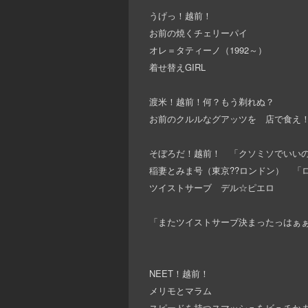
うげっ！越前！
お前の焼くチェリーパイ
オレ＝タティーノ（1992～）
着せ替えGIRL
渡米！越前！何？もう剃れぬ？
お前のクルルなグアッツを 店で食え
そぼろだ！越前！ 「クソミソでいい
稲妻とみま号（東京??ロンドン） 「
ツイストサーブ デル☆ピエロ
「またツイストサーブ決まったっはぁ
NEET！越前！
メリモとマラム
スピードを持つスマッシュをビュチか