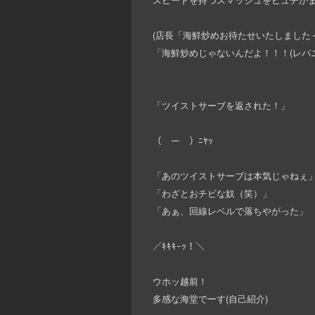
(店長「海鮮炒めお待たせいたしました
「海鮮炒めじゃないんだよ！！！(レバ
「ツイストサーブを返された！」
（￣ー￣）ﾆﾔｯ
「あのツイストサーブは本気じゃねぇ
「わざとおチビな奴（笑）」
「あぁ、回線レベルで落ちやがった」
／ｷｷｷｰｯ！＼
ウホッ越前！
多感な海堂でーす(自己紹介)