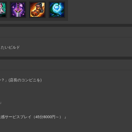
したいビルド
？」(店長のコンビニを)
」
サービスプレイ（45分8000円～） 』