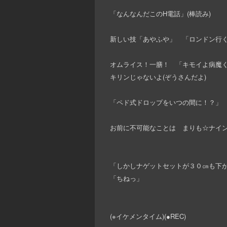
「なんなんだこのH電話」(棒読み)
新しい技「あやふや」 「ロンドン行
オムライス！一膳！ 「キモイよ病魔
キリンじゃないよ(ぞうさんだよ)
「ペド式ドロップをいつの間に！？」
お前に不可能なことは まりも☆ナイ
「しかしナゲットセットが３０㎝も下が
「ちねっ」
(※イケメンタイム)(●REC)