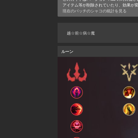
アイテム等が削除されていたり、効果が
現在のパッチの
シャコ
の統計を見る
越☆前☆病☆魔
ルーン