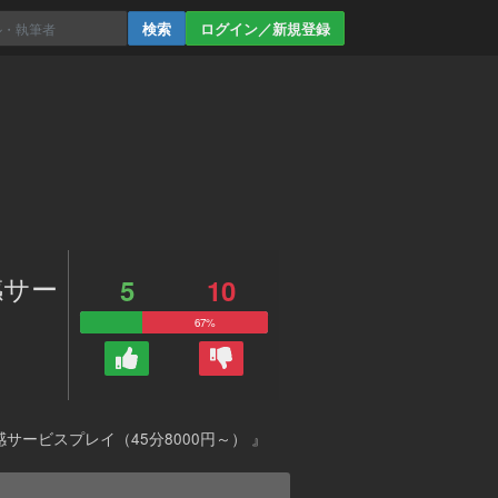
ログイン／新規登録
感サー
5
10
67%
ービスプレイ（45分8000円～） 』
。