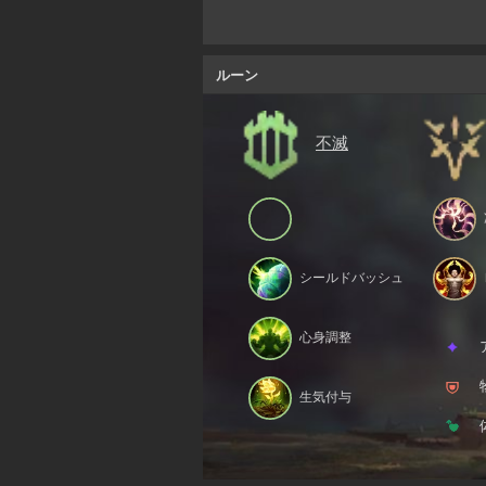
ルーン
不滅
シールドバッシュ
心身調整
生気付与