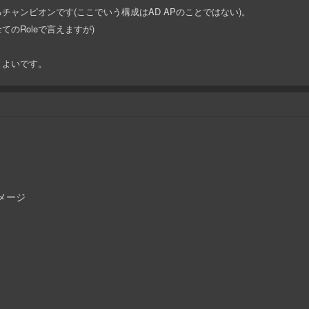
ャンピオンです(ここでいう構成はAD APのことではない)。
てのRoleで言えますが)
とよいです。
ダメージ