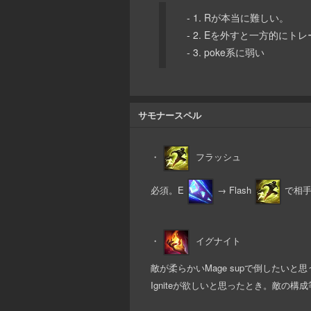
- 1. Rが本当に難しい。
- 2. Eを外すと一方的に
- 3. poke系に弱い
サモナースペル
・
フラッシュ
必須。E
→ Flash
で相手
・
イグナイト
敵が柔らかいMage supで倒したいと
Igniteが欲しいと思ったとき。敵の構