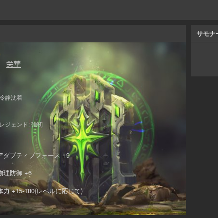
サモナ
栄華
冷静沈着
レジェンド: 強靭
アダプティブフォース +9
物理防御 +6
体力 +15-180(レベルに応じて)