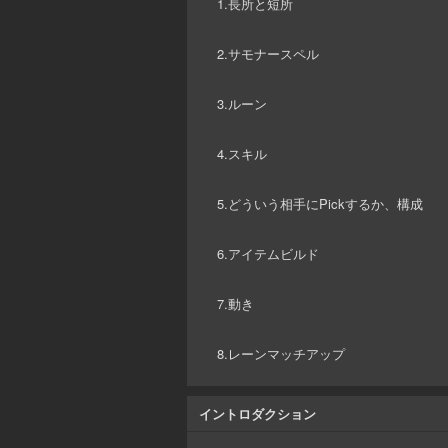
1.長所と短所
2.サモナースペル
3.ルーン
4.スキル
5.どういう相手にPickするか、構成
6.アイテムビルド
7.動き
8.レーンマッチアップ
イントロダクション