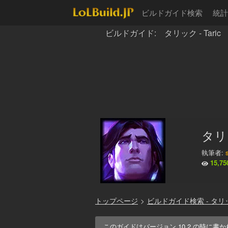
ビルドガイド検索
統計
ビルドガイド: タリック - Taric
タリッ
執筆者:
15,75
トップページ
>
ビルドガイド検索 - タリ
このガイドはバージョン
10.2
の時に書か