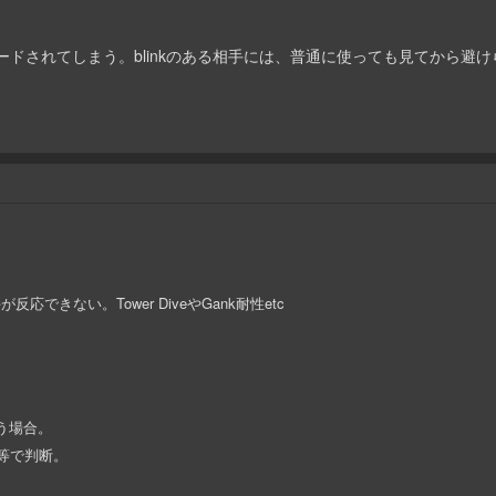
トレードされてしまう。blinkのある相手には、普通に使っても見てから避
が反応できない。Tower DiveやGank耐性etc
思う場合。
成等で判断。