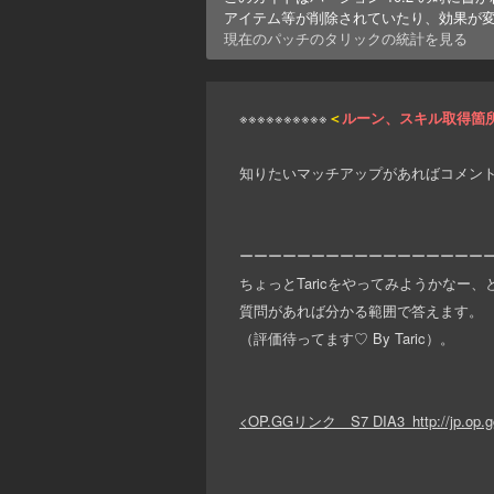
アイテム等が削除されていたり、効果が
現在のパッチの
タリック
の統計を見る
※※※※※※※※※※
＜
ルーン、スキル取得箇
知りたいマッチアップがあればコメン
ーーーーーーーーーーーーーーーーー
ちょっとTaricをやってみようかなー
質問があれば分かる範囲で答えます。
（評価待ってます♡ By Taric）。
<OP.GGリンク S7 DIA3_http://jp.op.g