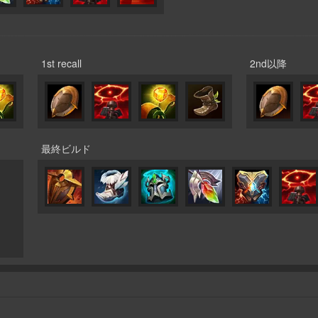
1st recall
2nd以降
最終ビルド