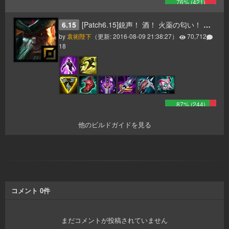
76
% (
421
)
6.15
[Patch6.15]銃声！ 酒！ 火薬の匂い！ そして一斉砲撃のお知らせだ！ ヤーハハーハー！
by
袁術陛下
（更新:
2016-08-09 21:38:27
）
70,712
18
87
% (
244
)
他のビルドガイドを見る
コメント
0
件
まだコメントが投稿されていません