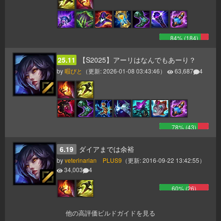
84
% (
184
)
25.11
【S2025】アーリはなんでもあーり？
by
暇びと
（更新:
2026-01-08 03:43:46
）
63,687
4
78
% (
43
)
6.19
ダイアまでは余裕
by
veterinarian PLUS9
（更新:
2016-09-22 13:42:55
）
34,003
4
60
% (
26
)
他の高評価ビルドガイドを見る