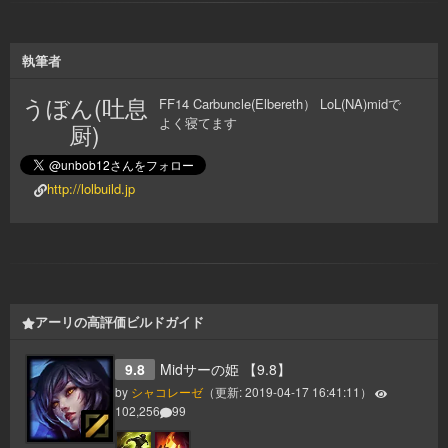
執筆者
うぼん(吐息
FF14 Carbuncle(Elbereth） LoL(NA)midで
よく寝てます
厨)
http://lolbuild.jp
アーリの高評価ビルドガイド
9.8
Midサーの姫 【9.8】
by
シャコレーゼ
（更新:
2019-04-17 16:41:11
）
102,256
99