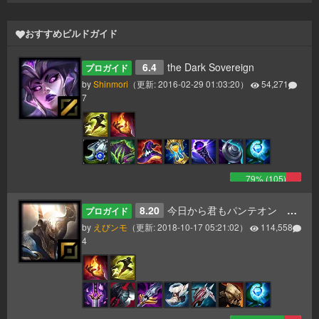
おすすめビルドガイド
6.4
the Dark Sovereign
プロガイド
by
Shinmori
（更新:
2016-02-29 01:03:20
）
54,271
7
79
% (
105
)
8.20
今日から君もパンテオン 更新8.20
プロガイド
by
えびンモ
（更新:
2018-10-17 05:21:02
）
114,558
4