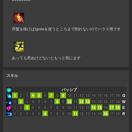
序盤を除けばIgniteを使うところまで削れないのでハラス用です
あっても死ぬけどないともっと死にます
スキル
パッシブ
1
2
3
4
5
6
7
8
9
10
11
12
13
14
15
16
17
18
Q
1
2
3
4
5
6
7
8
9
10
11
12
13
14
15
16
17
18
W
1
2
3
4
5
6
7
8
9
10
11
12
13
14
15
16
17
18
E
1
2
3
4
5
6
7
8
9
10
11
12
13
14
15
16
17
18
R