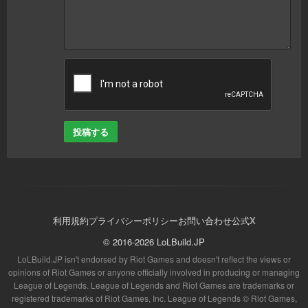
投稿する
利用規約
プライバシーポリシー
お問い合わせ
公式X
© 2016-2026 LoLBuild.JP
LoLBuild.JP isn't endorsed by Riot Games and doesn't reflect the views or
opinions of Riot Games or anyone officially involved in producing or managing
League of Legends. League of Legends and Riot Games are trademarks or
registered trademarks of Riot Games, Inc. League of Legends © Riot Games,