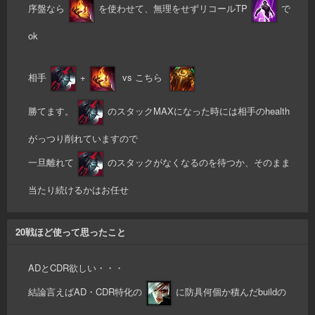
序盤なら
を使わせて、無理をせずリコールTP
で
ok
相手
+
vs こちら
勝てます。
のスタックMAXになった時には相手のhealth
がっつり削れていますので
一旦離れて
のスタックがなくなるのを待つか、そのまま
当たり続けるかはお任せ
20戦ほど使って思ったこと
ADとCDR欲しい・・・
結論言えばAD・CDR特化の
に防具何個か積んだbuildの