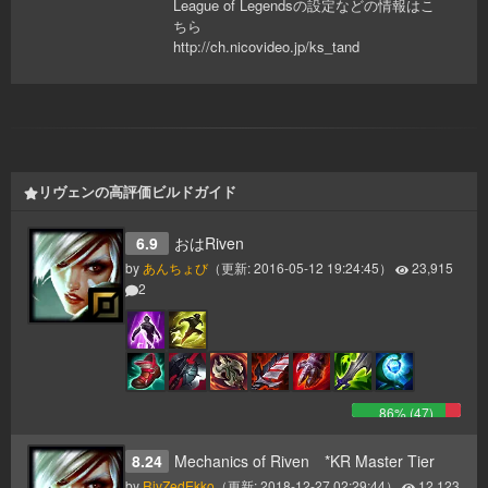
League of Legendsの設定などの情報はこ
ちら
http://ch.nicovideo.jp/ks_tand
リヴェンの高評価ビルドガイド
6.9
おはRiven
by
あんちょび
（更新:
2016-05-12 19:24:45
）
23,915
2
86
% (
47
)
8.24
Mechanics of Riven *KR Master Tier
by
RivZedEkko
（更新:
2018-12-27 02:29:44
）
12,123