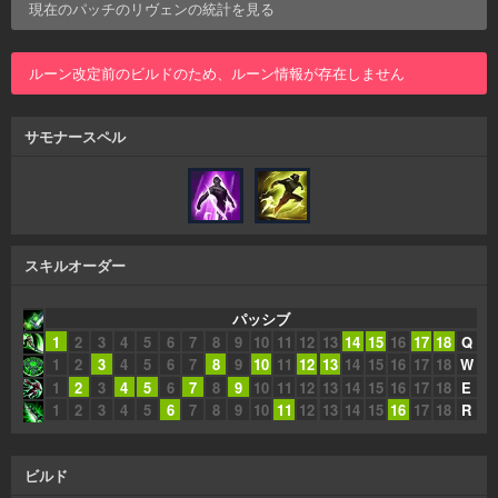
現在のパッチの
リヴェン
の統計を見る
ルーン改定前のビルドのため、ルーン情報が存在しません
サモナースペル
スキルオーダー
パッシブ
1
2
3
4
5
6
7
8
9
10
11
12
13
14
15
16
17
18
Q
1
2
3
4
5
6
7
8
9
10
11
12
13
14
15
16
17
18
W
1
2
3
4
5
6
7
8
9
10
11
12
13
14
15
16
17
18
E
1
2
3
4
5
6
7
8
9
10
11
12
13
14
15
16
17
18
R
ビルド