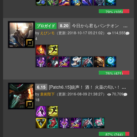
79
% (
105
)
8.20
今日から君もパンテオン 更新8.20
プロガイド
by
えびンモ
（更新:
2018-10-17 05:21:02
）
114,555
4
76
% (
421
)
6.15
[Patch6.15]銃声！ 酒！ 火薬の匂い！ そして一斉砲撃のお知らせだ！ ヤーハハーハー！
by
袁術陛下
（更新:
2016-08-09 21:38:27
）
70,709
18
87
% (
244
)