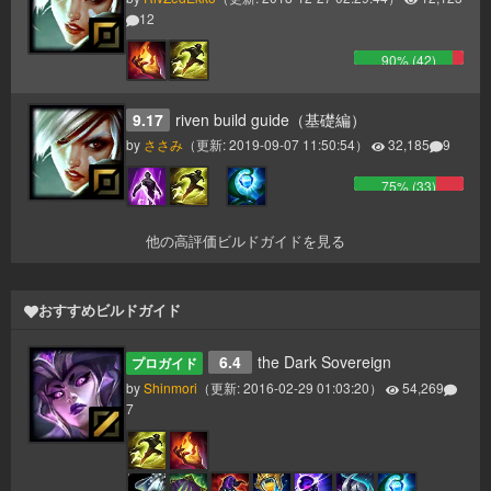
12
90
% (
42
)
9.17
riven build guide（基礎編）
by
ささみ
（更新:
2019-09-07 11:50:54
）
32,185
9
75
% (
33
)
他の高評価ビルドガイドを見る
おすすめビルドガイド
6.4
the Dark Sovereign
プロガイド
by
Shinmori
（更新:
2016-02-29 01:03:20
）
54,269
7