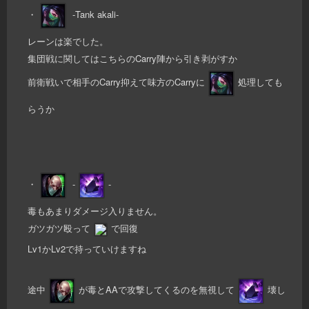
・
-Tank akali-
レーンは楽でした。
集団戦に関してはこちらのCarry陣から引き剥がすか
前衛戦いで相手のCarry抑えて味方のCarryに
処理しても
らうか
・
-
-
毒もあまりダメージ入りません。
ガツガツ殴って
で回復
Lv1かLv2で持っていけますね
途中
が毒とAAで攻撃してくるのを無視して
壊し