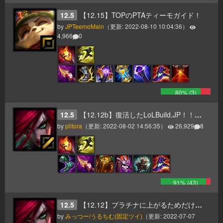
12.5
【12.15】TOPのPTAティーモガイド！
by
JPTeemoMain
（更新:
2022-08-10 10:04:36
）
4,966
0
80
% (
3
)
12.5
【12.12b】復活したLoLBuild.JP！！！超初心者向けカタリナ
by
piltora
（更新:
2022-08-02 14:56:35
）
26,929
8
91
% (
43
)
12.5
【12.12】プラチナに上がるためだけのカタリナガイド
by
みっつー/うるちむ(固定ツイ)
（更新:
2022-07-07