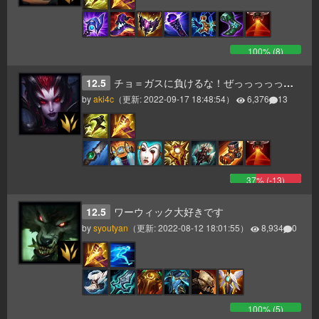
100
% (
8
)
12.5
チョ＝ガスに負けるな！ぜっっっっっっったいにこけない！最強エリスガイド！！！！！！！！！！
by
aki4c
（更新:
2022-09-17 18:48:54
）
6,376
13
37
% (
-13
)
12.5
ワーウィック大好きです
by
syoutyan
（更新:
2022-08-12 18:01:55
）
8,934
0
100
% (
5
)