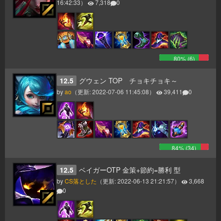
16:42:33
）
7,318
0
80
% (
6
)
12.5
グウェン TOP チョキチョキ～
by
ao
（更新:
2022-07-06 11:45:08
）
39,411
0
84
% (
34
)
12.5
ベイガーOTP 金策+節約=勝利 型
by
CS落とした
（更新:
2022-06-13 21:21:57
）
3,668
0