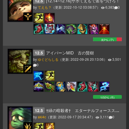
12.5
[12.14~12.16]サポてえもで差をつけろ！
by
てえも？
（更新:
2022-10-12 03:08:57
）
6,383
3
82
% (
7
)
12.5
アイバーンMID 古の賢樹
by
ゆぐどらしる
（更新:
2022-09-26 20:13:06
）
3,501
0
100
% (
5
)
12.5
†緑の暗殺者† エターナルフォーススタン ~相手は死ぬ~
by
aki4c
（更新:
2022-09-17 20:34:47
）
3,111
0