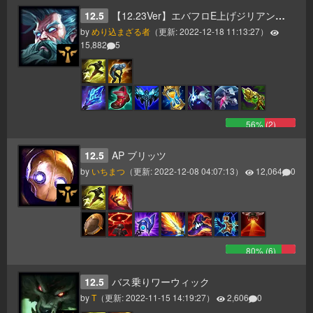
12.5
【12.23Ver】エバフロE上げジリアンサポ ～「きもい」と言われたい全ての者へ～
by
めり込まざる者
（更新:
2022-12-18 11:13:27
）
15,882
5
56
% (
2
)
12.5
AP ブリッツ
by
いちまつ
（更新:
2022-12-08 04:07:13
）
12,064
0
80
% (
6
)
12.5
バス乗りワーウィック
by
T
（更新:
2022-11-15 14:19:27
）
2,606
0