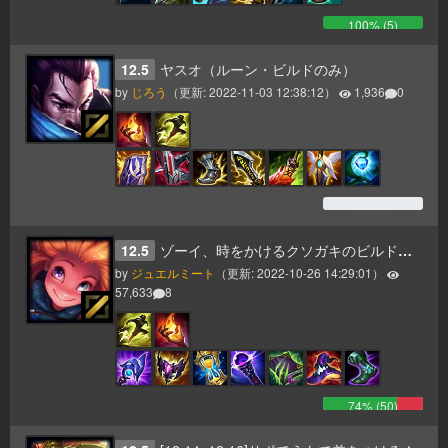
100
% (
5
)
12.5
ヤスオ（ルーン・ビルドのみ）
by
じろう
（更新:
2022-11-03 12:38:12
）
1,936
0
0
% (
0
)
12.5
ゾーイ、時をかけるクソガキのビルドガイド ゾーイ対策と簡易マッチアップ
by
ジュエルミート
（更新:
2022-10-26 14:29:01
）
57,633
8
74
% (
50
)