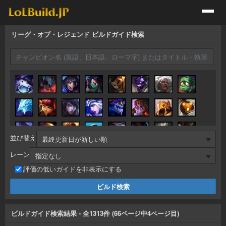
リーグ・オブ・レジェンド ビルドガイド検索
並び替え
レーン
評価の低いガイドを非表示にする
ビルドガイド検索結果
- 全
1313
件 (
66
ページ中
4
ページ目)