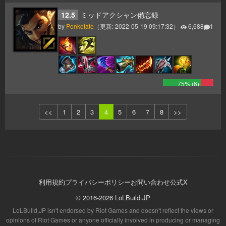
12.5
ミッドアクシャン備忘録
by
Ponkotate
（更新:
2022-05-19 09:17:32
）
6,688
1
75
% (
6
)
<<
1
2
3
4
5
6
7
8
>>
利用規約
プライバシーポリシー
お問い合わせ
公式X
© 2016-2026 LoLBuild.JP
LoLBuild.JP isn't endorsed by Riot Games and doesn't reflect the views or
opinions of Riot Games or anyone officially involved in producing or managing