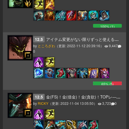
100
% (
1
)
12.5
アイテム変更がない限りずっと使える正しいビルド
by
ところざわ
（更新:
2022-11-12 20:39:16
）
9,447
0
65
% (
5
)
12.5
金(FS)！金(借金)！金(貪欲)！TOPレ―ナーとして恥ずかしくないのか！！【TOP/MID】
by
RICKY
（更新:
2022-11-04 13:05:50
）
3,723
0