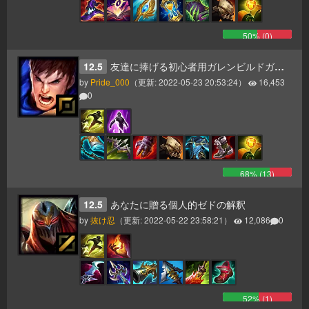
50
% (
0
)
12.5
友達に捧げる初心者用ガレンビルドガイド
by
Pride_000
（更新:
2022-05-23 20:53:24
）
16,453
0
68
% (
13
)
12.5
あなたに贈る個人的ゼドの解釈
by
抜け忍
（更新:
2022-05-22 23:58:21
）
12,086
0
52
% (
1
)