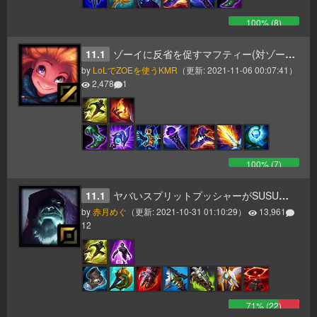
100
% (
8
)
11.1
ゾーイに反省を促すマフティー(対ゾーイチャンピオン集)
by
LoLでZOEを使うKMR
（更新:
2021-11-06 00:07:41
）
2,478
1
100
% (
7
)
11.1
ヤバいスプリットプッシャーがSUSUMU.TV
by
赤月めぐ
（更新:
2021-10-31 01:10:29
）
13,961
12
71
% (
22
)