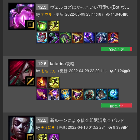
12.5
ヴェルコズはかっこいい可愛い(Bot ヴェルコズ )
by
アウル
（更新:
2022-05-09 23:44:48
）
11,946
0
93
% (
12
)
12.5
katarina攻略
by
もちャん
（更新:
2022-04-29 22:29:11
）
2,124
0
60
% (
1
)
12.5
新ルーンによる借金即返済集金ビルド
by
✹うに✹
（更新:
2022-04-16 01:52:23
）
9,399
4