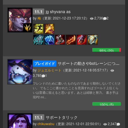
11.1
jg shyvana as
by
梅
（更新:
2021-12-23 17:20:12
）
2,736
2
95
% (
20
)
サポートの動きやbotレーンについてフレンド用考察
プレイガイド
by
ジュエルミート
（更新:
2021-12-18 05:57:17
）
3,785
1
フレンドのために書いたものなのであまり期待しないでくださ
い。 でもここに書かれたことを意識すればゴールド上位くら
いは普通に狙えると思います。あとは経験と努力。 書き手は
現P2 mi...
100
% (
5
)
11.1
サポートタリック
by
chikuwabu
（更新:
2021-12-01 22:50:01
）
2,347