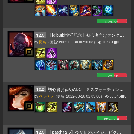
67
% (
7
)
12.5
【lolbuild復活記念】初心者向けタンクサイオンの手引き
by
野鳥
（更新:
2022-03-30 06:10:08
）
13,981
0
57
% (
3
)
12.5
初心者お勧めADC ミスフォーチュン 使い方とLoLの心得
by
ペラペラ
（更新:
2022-03-26 02:03:06
）
50,546
8
68
% (
23
)
12.5
【patch12.5】今が旬のメイジ、ビクター