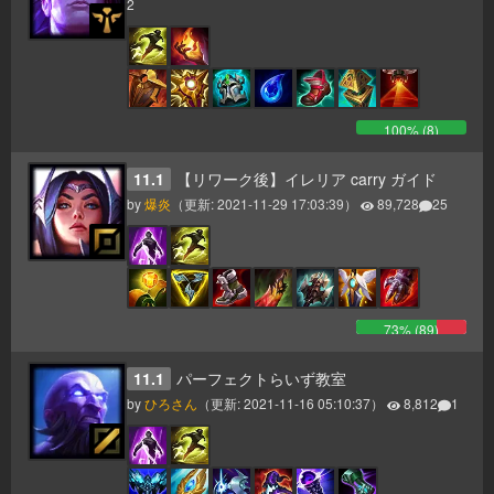
2
100
% (
8
)
11.1
【リワーク後】イレリア carry ガイド
by
爆炎
（更新:
2021-11-29 17:03:39
）
89,728
25
73
% (
89
)
11.1
パーフェクトらいず教室
by
ひろさん
（更新:
2021-11-16 05:10:37
）
8,812
1