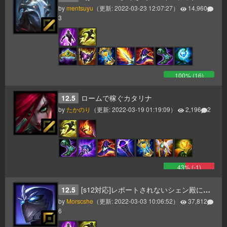
by
mentsuyu
（更新:
2022-03-23 12:07:27
）
14,960
3
100
% (
16
)
12.5
ロームで稼ぐカタリナ
by
たかのり
（更新:
2022-03-19 01:19:09
）
2,196
2
43
% (
-1
)
12.5
[s12対応]レポートされないシェン殿になるために！！
by
Morscshe
（更新:
2022-03-03 10:06:52
）
37,812
6