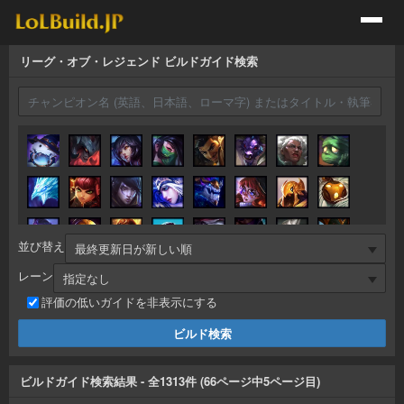
リーグ・オブ・レジェンド ビルドガイド検索
並び替え
レーン
評価の低いガイドを非表示にする
ビルドガイド検索結果
- 全
1313
件 (
66
ページ中
5
ページ目)