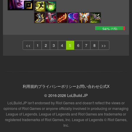
94
% (
15
)
<<
1
2
3
4
5
6
7
8
>>
利用規約
プライバシーポリシー
お問い合わせ
公式X
© 2016-2026 LoLBuild.JP
LoLBuild.JP isn't endorsed by Riot Games and doesn't reflect the views or
opinions of Riot Games or anyone officially involved in producing or managing
League of Legends. League of Legends and Riot Games are trademarks or
registered trademarks of Riot Games, Inc. League of Legends © Riot Games,
Inc.