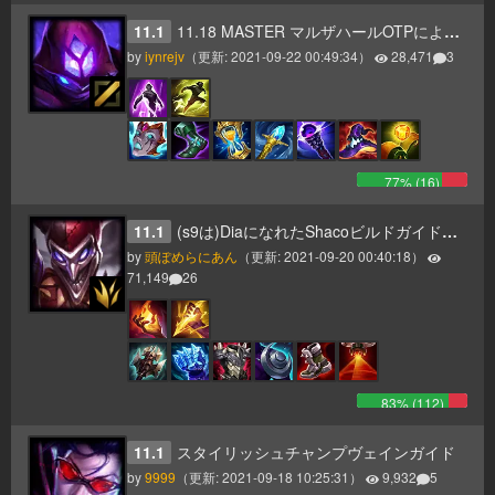
11.1
11.18 MASTER マルザハールOTPによるパターン化された低レートでの勝ち方
by
iynrejv
（更新:
2021-09-22 00:49:34
）
28,471
3
77
% (
16
)
11.1
(s9は)DiaになれたShacoビルドガイド：ICE TANKO
by
頭ぽめらにあん
（更新:
2021-09-20 00:40:18
）
71,149
26
83
% (
112
)
11.1
スタイリッシュチャンプヴェインガイド
by
9999
（更新:
2021-09-18 10:25:31
）
9,932
5