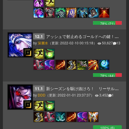
78
% (
21
)
12.1
アッシュで射止めるゴールドへの鍵！【11.18】（2/10 告知更新）
by
深層水
（更新:
2022-02-10 00:15:18
）
50,627
13
78
% (
44
)
11.1
新シーズンを駆け抜けろ！ リーサルテンポヴェイン
by
DDD
（更新:
2022-01-01 23:37:37
）
3,452
1
100
% (
6
)