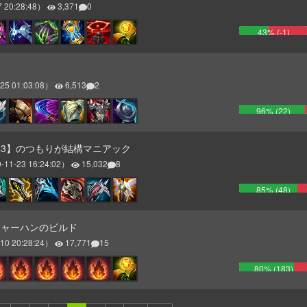
 20:28:48
）
3,371
0
43
% (
-1
)
ン
25 01:03:08
）
6,513
2
96
% (
22
)
.23】のつもりが結構マニアック
-11-23 16:24:02
）
15,032
8
85
% (
48
)
チャーハンのビルド
10 20:28:24
）
17,771
15
80
% (
183
)