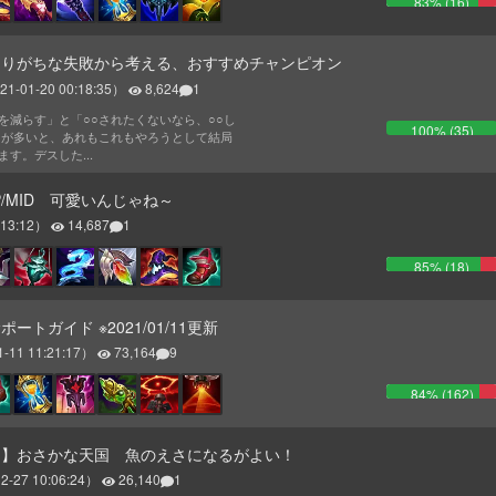
83
% (
16
)
ありがちな失敗から考える、おすすめチャンピオン
21-01-20 00:18:35
）
8,624
1
を減らす」と「○○されたくないなら、○○し
100
% (
35
)
とが多いと、あれもこれもやろうとして結局
す。デスした...
/MID 可愛いんじゃね～
:13:12
）
14,687
1
85
% (
18
)
トガイド ※2021/01/11更新
1-11 11:21:17
）
73,164
9
84
% (
162
)
用】おさかな天国 魚のえさになるがよい！
2-27 10:06:24
）
26,140
1