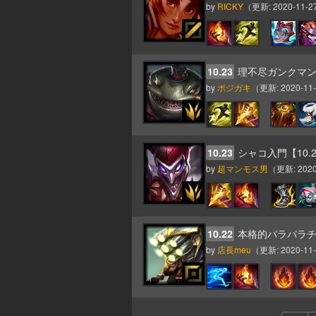
by
RICKY
（更新:
2020-11-27
10.23
理不尽ガンクマ
by
ボジガキ
（更新:
2020-11-
10.23
シャコ入門【10
by
超マンモス男
（更新:
2020
10.22
本格的パラパラ
by
店長meu
（更新:
2020-11-