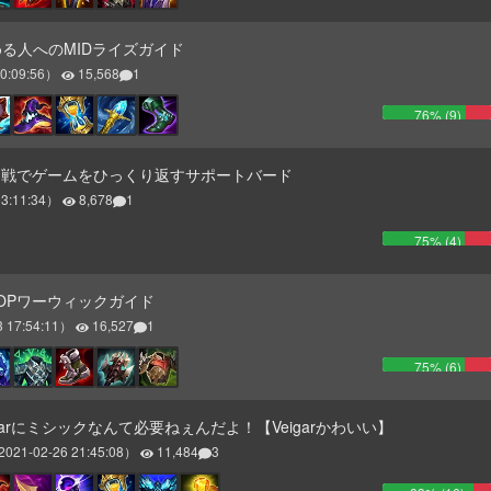
める人へのMIDライズガイド
0:09:56
）
15,568
1
76
% (
9
)
団戦でゲームをひっくり返すサポートバード
3:11:34
）
8,678
1
75
% (
4
)
OPワーウィックガイド
 17:54:11
）
16,527
1
75
% (
6
)
igarにミシックなんて必要ねぇんだよ！【Veigarかわいい】
2021-02-26 21:45:08
）
11,484
3