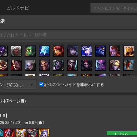
ビルドナビ
検索
ン
評価の低いガイドを非表示にする
ジ中
7
ページ目)
11.6】
29 22:47:20
）
5,976
1
100
% (
2
)