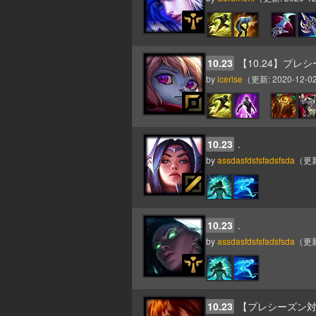
10.23
【10.24】プレ
by
icerise
（更新:
2020-12-02
10.23
.
by
assdasfdsfsfadsfsda
（更
10.23
.
by
assdasfdsfsfadsfsda
（更
10.23
【プレシーズン