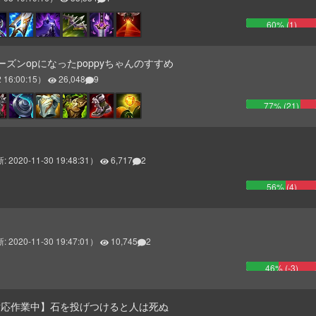
60
% (
1
)
シーズンopになったpoppyちゃんのすすめ
 16:00:15
）
26,048
9
77
% (
21
)
新:
2020-11-30 19:48:31
）
6,717
2
56
% (
4
)
新:
2020-11-30 19:47:01
）
10,745
2
46
% (
-3
)
対応作業中】石を投げつけると人は死ぬ