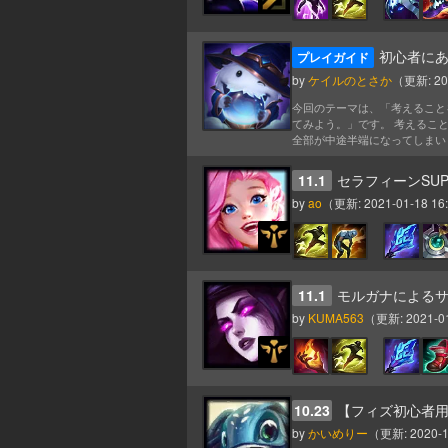
初心者に
プレイガイド
by
ケイルのとさか
（更新:
20
今回のテーマは、「考えること
てみよう。」です。 考えるこ
全部が中途半端になってしまいま
11.1
セラフィーンSUP
by
ao
（更新:
2021-01-18 16
11.1
モルガナによるサポー
by
KUMA563
（更新:
2021-0
10.23
【フィズ初心者
by
かいめりー
（更新:
2020-1