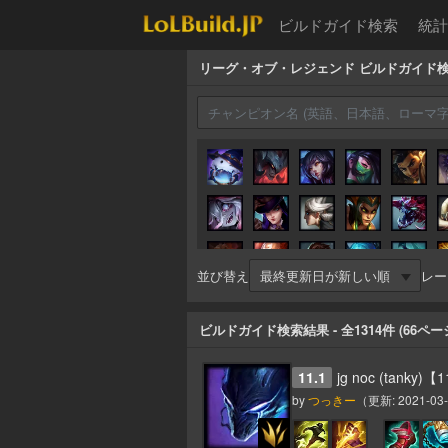
ビルドガイド検索
統計
リーグ・オブ・レジェンド ビルドガイド
並び替え
レー
ビルドガイド検索結果
- 全
1314
件 (
66
ペー
11.1
jg noc (tanky)【
by
つっきー
（更新:
2021-03-