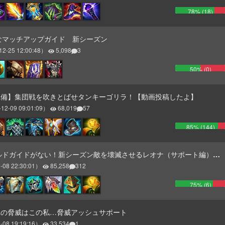
78
% (
18
)
なマッチアップガイド 新シーズン
12-25 12:00:48
）
5,098
3
50
% (
0
)
完備】集団戦を吹きとばせタンキーゴリラ！【動画投稿したよ】
-12-09 09:01:09
）
68,019
57
85
% (
144
)
ドガイドがない！新シーズン敵を壊滅させるレオナ（サポート編）鋭意製作中
-08 22:30:01
）
85,258
312
75
% (
6
)
真の脅威はこの私…脅威アッシュサポート
-08 19:19:16
）
33,534
1