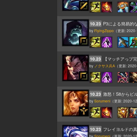
10.23
P3による簡易的
by
FlyingZippo
（更新:
2020-
10.23
【マッチアっプ
by
ノクサス兵A
（更新:
2020
10.23
激怒！S8からビル
by
Sorumeni
（更新:
2020-12
10.23
フレイヨルドの
by
Sorumeni
（更新:
2020-12