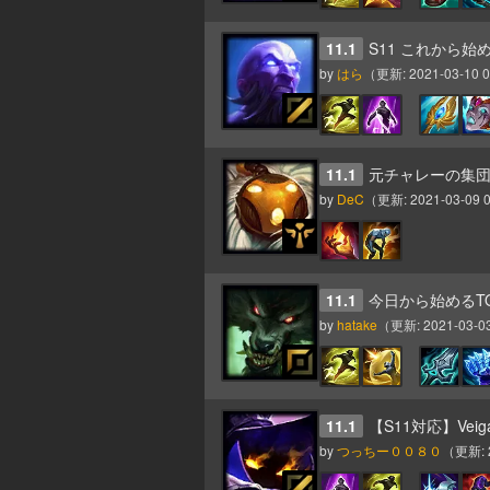
11.1
S11 これから始
by
はら
（更新:
2021-03-10 0
11.1
元チャレーの集
by
DeC
（更新:
2021-03-09 0
11.1
今日から始めるT
by
hatake
（更新:
2021-03-03
11.1
【S11対応】Ve
by
つっちー００８０
（更新: